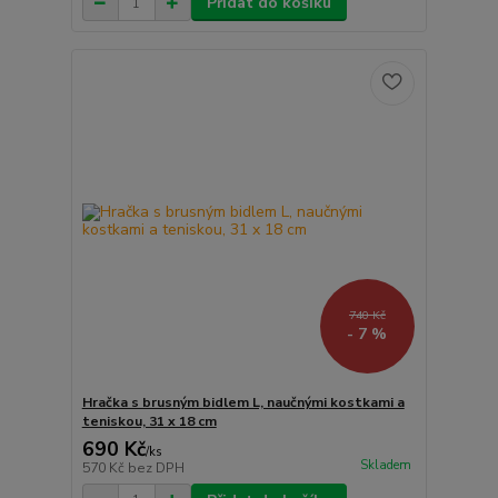
Přidat do košíku
740 Kč
- 7 %
Hračka s brusným bidlem L, naučnými kostkami a
teniskou, 31 x 18 cm
690 Kč
/
ks
Skladem
570 Kč
bez DPH