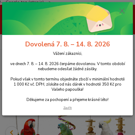
!-- Google tag (gtag.js) -->
Vážení zákazníci, ve dnech 7. 8. – 14. 8. 2026 čerpáme dovolenou. V
tomto období nebudeme odesílat žádné zásilky. Pokud však v tomto
termínu objednáte zboží v minimální hodnotě 1 000 Kč vč. DPH, získáte
od nás dárek v hodnotě 350 Kč pro Vašeho papouška! Děkujeme za
pochopení a přejeme krásné léto!
0
ks
+420 777 959 094
CZK
Dovolená 7. 8. – 14. 8. 2026
za
0 Kč
(Po-Pá, 8-16 hod.)
Vážení zákazníci,
Menu
ve dnech 7. 8. – 14. 8. 2026 čerpáme dovolenou. V tomto období
nebudeme odesílat žádné zásilky.
Pokud však v tomto termínu objednáte zboží v minimální hodnotě
Hledat
1 000 Kč vč. DPH, získáte od nás dárek v hodnotě 350 Kč pro
Vašeho papouška!
Úvod
Hračky pro papoušky
Hračky dřevěné ostatní
Děkujeme za pochopení a přejeme krásné léto!
Zavřít