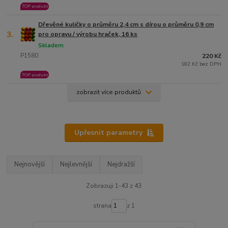
TOP produkt
Dřevěné kuličky o průměru 2,4 cm s dírou o průměru 0,9 cm
3.
pro opravu / výrobu hraček, 16 ks
Skladem
P1580
220 Kč
182 Kč bez DPH
TOP produkt
zobrazit více produktů
Upřesnit parametry
Nejnovější
Nejlevnější
Nejdražší
Zobrazuji 1-43 z 43
strana
z 1