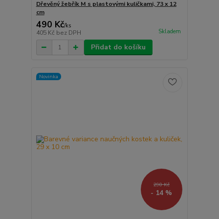
Dřevěný žebřík M s plastovými kuličkami, 73 x 12
cm
490 Kč
/
ks
Skladem
405 Kč
bez DPH
Přidat do košíku
Novinka
290 Kč
- 14 %