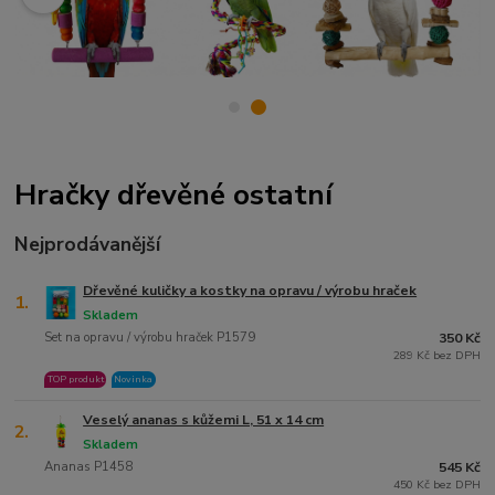
Hračky dřevěné ostatní
Nejprodávanější
Dřevěné kuličky a kostky na opravu / výrobu hraček
1.
Skladem
Set na opravu / výrobu hraček P1579
350 Kč
289 Kč bez DPH
TOP produkt
Novinka
Veselý ananas s kůžemi L, 51 x 14 cm
2.
Skladem
Ananas P1458
545 Kč
450 Kč bez DPH