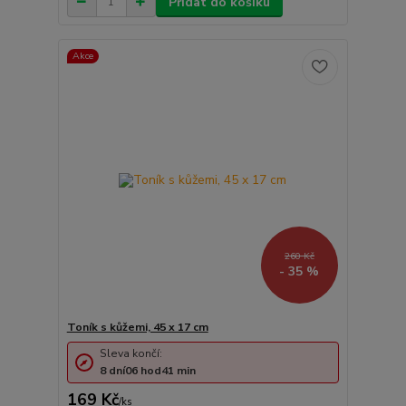
Přidat do košíku
Akce
260 Kč
- 35 %
Toník s kůžemi, 45 x 17 cm
Sleva končí:
8
dní
06
hod
41
min
169 Kč
/
ks