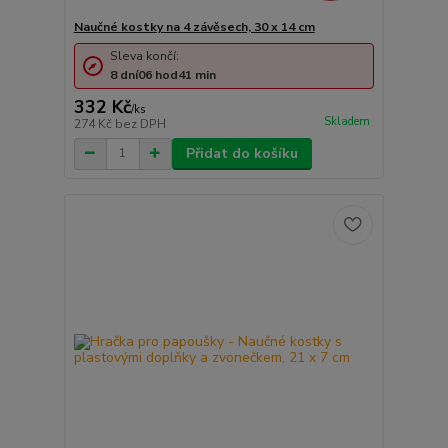
Naučné kostky na 4 závěsech, 30 x 14 cm
Sleva končí:
8
dní
06
hod
41
min
332 Kč
/
ks
Skladem
274 Kč
bez DPH
Přidat do košíku