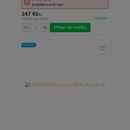
8
dní
06
hod
41
min
247 Kč
/
ks
Skladem
204 Kč
bez DPH
Přidat do košíku
Novinka