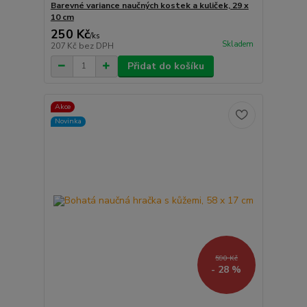
Barevné variance naučných kostek a kuliček, 29 x
10 cm
250 Kč
/
ks
Skladem
207 Kč
bez DPH
Přidat do košíku
Akce
Novinka
590 Kč
- 28 %