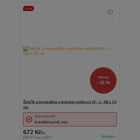
Akce
790 Kč
- 15 %
Žebřík a houpačka v jednom velikost M - L, 58 x 13
cm
Sleva končí:
8
dní
06
hod
41
min
672 Kč
/
ks
Skladem
555 Kč
bez DPH