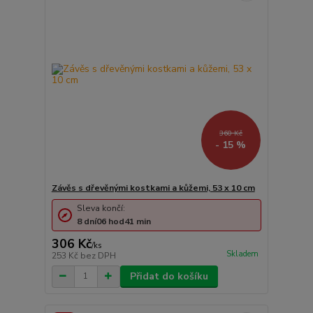
360 Kč
- 15 %
Závěs s dřevěnými kostkami a kůžemi, 53 x 10 cm
Sleva končí:
8
dní
06
hod
41
min
306 Kč
/
ks
Skladem
253 Kč
bez DPH
Přidat do košíku