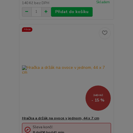
Skladem
140 Kč
bez DPH
Přidat do košíku
Akce
340 Kč
- 15 %
Hračka a držák na ovoce v jednom, 44 x 7 cm
Sleva končí:
8
dní
06
hod
41
min