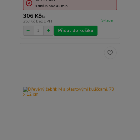
Sleva končí:
8
dní
06
hod
41
min
306 Kč
/
ks
Skladem
253 Kč
bez DPH
Přidat do košíku