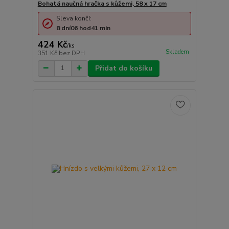
Bohatá naučná hračka s kůžemi, 58 x 17 cm
Sleva končí:
8
dní
06
hod
41
min
424 Kč
/
ks
Skladem
351 Kč
bez DPH
Přidat do košíku