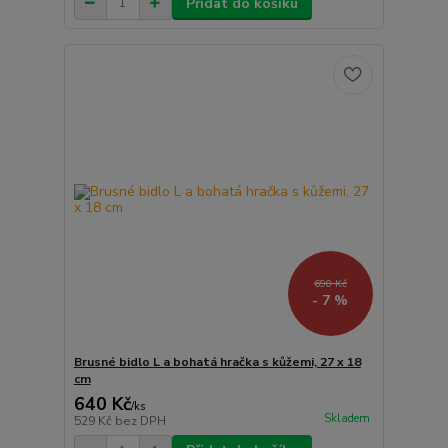
Přidat do košíku
690 Kč
- 7 %
Brusné bidlo L a bohatá hračka s kůžemi, 27 x 18
cm
640 Kč
/
ks
Skladem
529 Kč
bez DPH