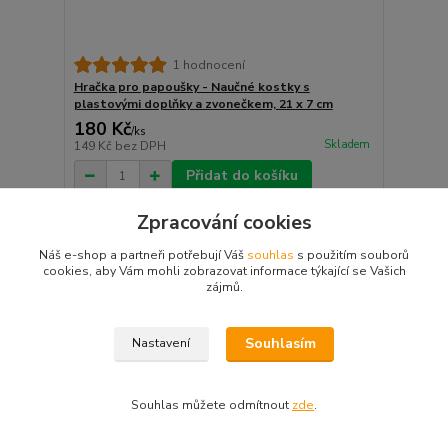
1 hodnocení
Hračka pro papoušky - Naučné kostky s
plastovými doplňky a zvonečkem, 21 x 7 cm
180 Kč
/
ks
Skladem
149 Kč
bez DPH
Přidat do košíku
Zpracování cookies
Náš e-shop a partneři potřebují Váš
souhlas
s použitím souborů
cookies, aby Vám mohli zobrazovat informace týkající se Vašich
zájmů.
Souhlasím
Nastavení
Souhlas můžete odmítnout
zde
.