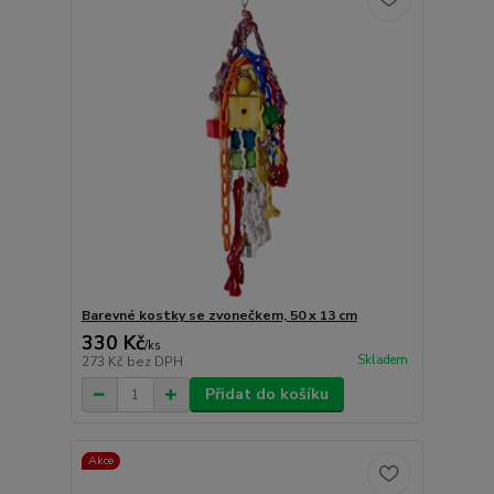
Barevné kostky se zvonečkem, 50 x 13 cm
330 Kč
/
ks
Skladem
273 Kč
bez DPH
Přidat do košíku
Akce