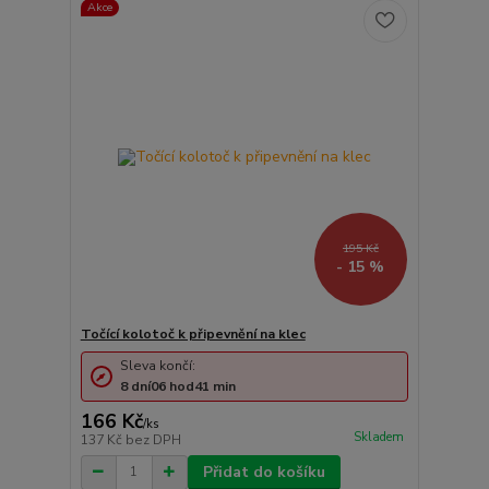
Akce
195 Kč
- 15 %
Točící kolotoč k připevnění na klec
Sleva končí:
8
dní
06
hod
41
min
166 Kč
/
ks
Skladem
137 Kč
bez DPH
Přidat do košíku