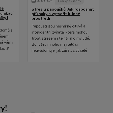
02
.
09
.
2025
Hračky a kšandy
it:
Stres u papoušků: Jak rozpoznat
unikací
příznaky a vytvořit klidné
íky i
prostředí
Papoušci jsou nesmírně citlivá a
e domů a
inteligentní zvířata, která mohou
ménem,
trpět stresem stejně jako my lidé.
ná vám i
Bohužel, mnoho majitelů si
ku. 🎵
neuvědomuje, jak zása...
číst celé
y!