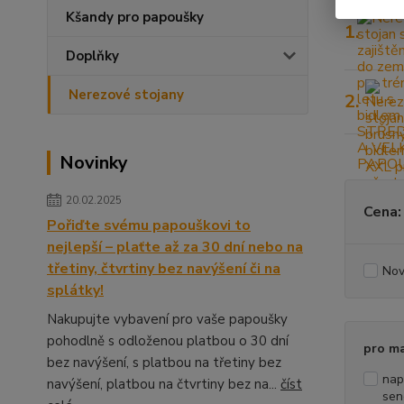
Kšandy pro papoušky
1.
Doplňky
Nerezové stojany
2.
Novinky
20.02.2025
Cena:
Pořiďte svému papouškovi to
nejlepší – plaťte až za 30 dní nebo na
třetiny, čtvrtiny bez navýšení či na
Nov
splátky!
Nakupujte vybavení pro vaše papoušky
pohodlně s odloženou platbou o 30 dní
pro m
bez navýšení, s platbou na třetiny bez
nap
navýšení, platbou na čtvrtiny bez na...
číst
sen