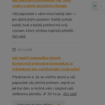
Jak papoušci komunikují: řeč těla,
zvuky a jejich skutečný význam
Váš papoušek s vámi mluví každý den —
jen úplně jiným jazykem. Každý pohyb,
každý zvuk a každý pohled má svůj
význam, který většina majitelů přehlíží....
číst celé
05.11.2025
Jak naučit papouška mluvit:
Kompletní průvodce komunikací a
tréninkem pro začátečníky i pokročilé
Představte si, že se vrátíte domů a váš
papoušek vás přivítá jménem, zeptá se,
jak byl den, a možná vám i zazpívá vaši
oblíbenou písničku. 🎵 Zní to ja...
číst celé