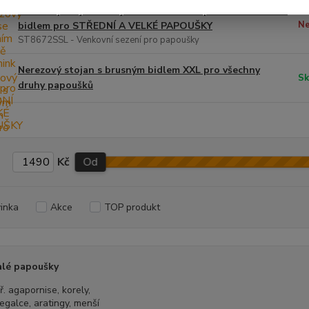
Nerezový stojan se zajištěním do země pro trénink letu s
Ne
bidlem pro STŘEDNÍ A VELKÉ PAPOUŠKY
ST8672SSL - Venkovní sezení pro papoušky
Nerezový stojan s brusným bidlem XXL pro všechny
Sk
druhy papoušků
Kč
Od
inka
Akce
TOP produkt
alé papoušky
ř. agapornise, korely,
egalce, aratingy, menší