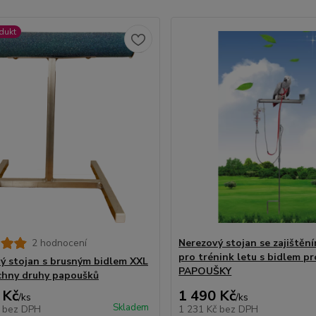
dukt
2 hodnocení
Nerezový stojan se zajištěn
pro trénink letu s bidlem p
ý stojan s brusným bidlem XXL
PAPOUŠKY
chny druhy papoušků
 Kč
1 490 Kč
/
ks
/
ks
Skladem
č
bez DPH
1 231 Kč
bez DPH