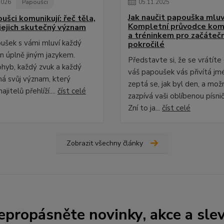
2026
Papoušci
05
.
11
.
2025
Jak naučit papouška mluv
ušci komunikují: řeč těla,
Kompletní průvodce kom
 jejich skutečný význam
a tréninkem pro začátečn
ušek s vámi mluví každý
pokročilé
n úplně jiným jazykem.
Představte si, že se vrátít
hyb, každý zvuk a každý
váš papoušek vás přivítá j
á svůj význam, který
zeptá se, jak byl den, a mož
jitelů přehlíží....
číst celé
zazpívá vaši oblíbenou písnič
Zní to ja...
číst celé
Zobrazit všechny články
epropásněte novinky, akce a slev