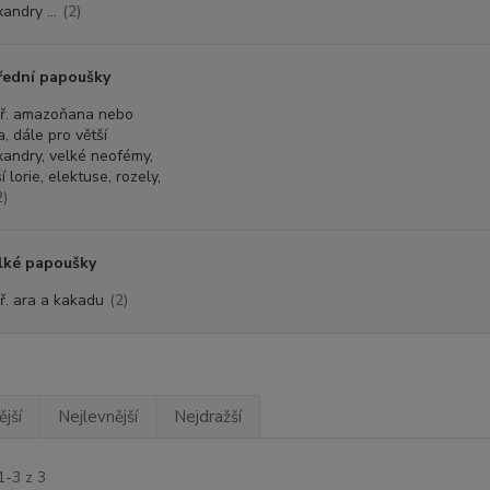
andry ...
(2)
řední papoušky
ř. amazoňana nebo
a, dále pro větší
xandry, velké neofémy,
í lorie, elektuse, rozely,
2)
lké papoušky
ř. ara a kakadu
(2)
jší
Nejlevnější
Nejdražší
1-3 z 3