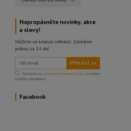
Zobrazit všechny články
Nepropásněte novinky, akce
a slevy!
Můžete se kdykoli odhlásit. Zasíláme
jednou za 14 dní.
Přihlásit se
Souhlasím se
zpracováním osobních údajů
za účelem
rozesílky newsletteru.
Facebook