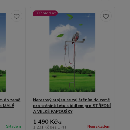
TOP produkt
ím do země
Nerezový stojan se zajištěním do země
ro MALÉ
pro trénink letu s bidlem pro STŘEDNÍ
A VELKÉ PAPOUŠKY
1 490 Kč
/
ks
Skladem
Není skladem
1 231 Kč
bez DPH