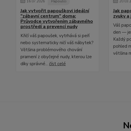
16
.
07
.
2026
Papoušci
20
.
03
.
Jak vytvořit papouškovi ideální
Jak papo
"zábavní centrum" doma:
zvuky a
Průvodce vytvořením zábavného
Váš papo
prostředí a prevencí nudy
den — je
Křičí váš papoušek, vytrhává si peří
Každý po
nebo systematicky ničí váš nábytek?
pohled m
Většina problémového chování
většina ma
pramení z obyčejné nudy, kterou lze
díky správné...
číst celé
N