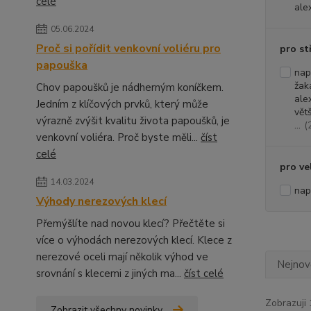
celé
alex
05.06.2024
Proč si pořídit venkovní voliéru pro
pro st
papouška
nap
žak
Chov papoušků je nádherným koníčkem.
ale
Jedním z klíčových prvků, který může
větš
výrazně zvýšit kvalitu života papoušků, je
...
(
venkovní voliéra. Proč byste měli...
číst
celé
pro ve
14.03.2024
nap
Výhody nerezových klecí
Přemýšlíte nad novou klecí? Přečtěte si
více o výhodách nerezových klecí. Klece z
nerezové oceli mají několik výhod ve
Nejnově
srovnání s klecemi z jiných ma...
číst celé
Zobrazuji 
Zobrazit všechny novinky