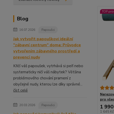
TOP pro
Blog
16.07.2026
Papoušci
Jak vytvořit papouškovi ideální
"zábavní centrum" doma: Průvodce
vytvořením zábavného prostředí a
prevencí nudy
Křičí váš papoušek, vytrhává si peří nebo
systematicky ničí váš nábytek? Většina
problémového chování pramení z
obyčejné nudy, kterou lze díky správné...
číst celé
Nerezov
pro vše
20.03.2026
Papoušci
1 990
1 645 K