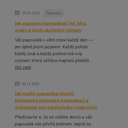
20.03.2026
Papoušci
Jak papoušci komunikují: řeč těla,
zvuky a jejich skutečný význam
Váš papoušek s vámi mluví každý den —
jen úplně jiným jazykem. Každý pohyb,
každý zvuk a každý pohled má svůj
význam, který většina majitelů přehlíží....
číst celé
05.11.2025
Jak naučit papouška mluvit:
Kompletní průvodce komunikací a
tréninkem pro začátečníky i pokročilé
Představte si, že se vrátíte domů a váš
papoušek vás přivítá jménem, zeptá se,