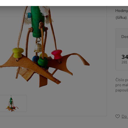
střapc
Hodiny
(šířka)
Dos
34
281
Číslo p
pro ma
papouš
Do 