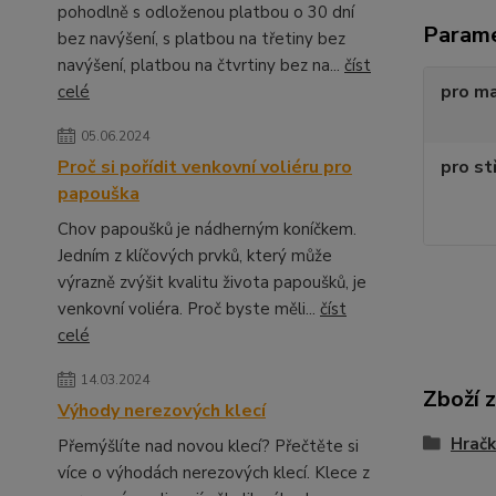
pohodlně s odloženou platbou o 30 dní
Param
bez navýšení, s platbou na třetiny bez
navýšení, platbou na čtvrtiny bez na...
číst
pro m
celé
05.06.2024
Proč si pořídit venkovní voliéru pro
pro st
papouška
Chov papoušků je nádherným koníčkem.
Jedním z klíčových prvků, který může
výrazně zvýšit kvalitu života papoušků, je
venkovní voliéra. Proč byste měli...
číst
celé
14.03.2024
Zboží 
Výhody nerezových klecí
Hračk
Přemýšlíte nad novou klecí? Přečtěte si
více o výhodách nerezových klecí. Klece z