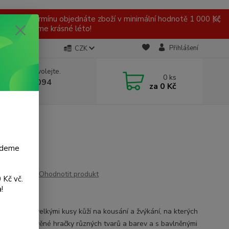
 v tomto termínu objednáte zboží v minimální hodnotě 1 000 Kč
ní a přejeme krásné léto!
Přihlášení
CZK
 si rady? Zavolejte.
0
ks
 777 959 094
za
0 Kč
, 8-16 hod.)
budeme
Ohodnotit produkt
 Kč vč.
!
01
é hnízdo s velkými kusy kůží na kousání a žvýkání, na kterých
avěšeny dřevěné hračky různých tvarů a barev a s bavlněnými