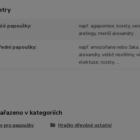
etry
alé papoušky
např. agapornise, korely, se
aratingy, menší alexandry ...
řední papoušky
např. amazoňana nebo žaka, 
alexandry, velké neofémy, vě
elektuse, rozely, ...
zařazeno v kategoriích
y pro papoušky
Hračky dřevěné ostatní