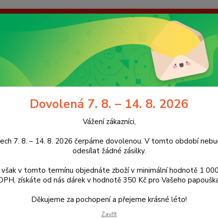
enou. V tomto období nebudeme odesílat žádné zásilky. Pokud však
dárek v hodnotě 350 Kč pro Vašeho papouška! Děkujeme za pochope
galerie
Kontakty
Ochrana soukromí
Nevíte
Hledat
+420
(Po-Pá
Dovolená 7. 8. – 14. 8. 2026
račky pro papoušky
Hnízdo s velkými kůžemi, 27 x 12 cm
Vážení zákazníci,
do s velkými kůžemi, 27 x 12 cm
ech 7. 8. – 14. 8. 2026 čerpáme dovolenou. V tomto období ne
odesílat žádné zásilky.
však v tomto termínu objednáte zboží v minimální hodnotě 1 000
DPH, získáte od nás dárek v hodnotě 350 Kč pro Vašeho papouška
K18
Děkujeme za pochopení a přejeme krásné léto!
Dřevěn
jsou z
Zavřít