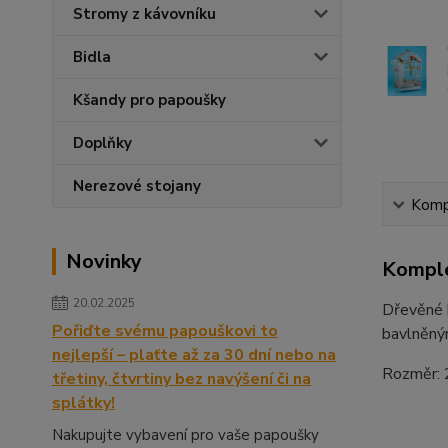
Stromy z kávovníku
Bidla
Kšandy pro papoušky
Doplňky
Nerezové stojany
Kompl
Novinky
Komple
20.02.2025
Dřevěné h
Pořiďte svému papouškovi to
bavlněný
nejlepší – plaťte až za 30 dní nebo na
Rozměr: 2
třetiny, čtvrtiny bez navýšení či na
splátky!
Nakupujte vybavení pro vaše papoušky