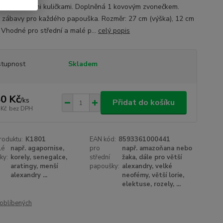
i a plastovými kuličkami. Doplněná 1 kovovým zvonečkem.
 zábavy pro každého papouška. Rozměr: 27 cm (výška), 12 cm
. Vhodné pro střední a malé p...
celý popis
tupnost
Skladem
0 Kč
/
ks
Přidat do košíku
 Kč
bez DPH
roduktu:
K1801
EAN kód:
8593361000441
lé
např. agapornise,
pro
např. amazoňana nebo
ky:
korely, senegalce,
střední
žaka, dále pro větší
aratingy, menší
papoušky:
alexandry, velké
alexandry ...
neofémy, větší lorie,
elektuse, rozely, ...
oblíbených