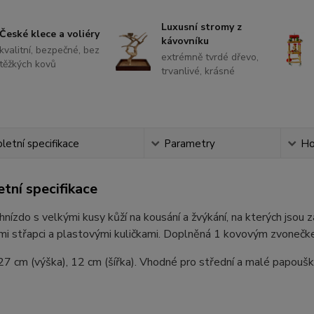
Luxusní stromy z
České klece a voliéry
kávovníku
kvalitní, bezpečné, bez
extrémně tvrdé dřevo,
těžkých kovů
trvanlivé, krásné
etní specifikace
Parametry
Ho
tní specifikace
nízdo s velkými kusy kůží na kousání a žvýkání, na kterých jsou 
mi střapci a plastovými kuličkami. Doplněná 1 kovovým zvonečk
7 cm (výška), 12 cm (šířka). Vhodné pro střední a malé papoušk