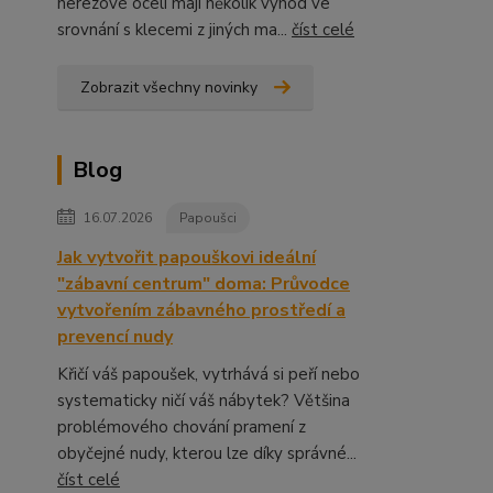
nerezové oceli mají několik výhod ve
srovnání s klecemi z jiných ma...
číst celé
Zobrazit všechny novinky
Blog
16.07.2026
Papoušci
Jak vytvořit papouškovi ideální
"zábavní centrum" doma: Průvodce
vytvořením zábavného prostředí a
prevencí nudy
Křičí váš papoušek, vytrhává si peří nebo
systematicky ničí váš nábytek? Většina
problémového chování pramení z
obyčejné nudy, kterou lze díky správné...
číst celé