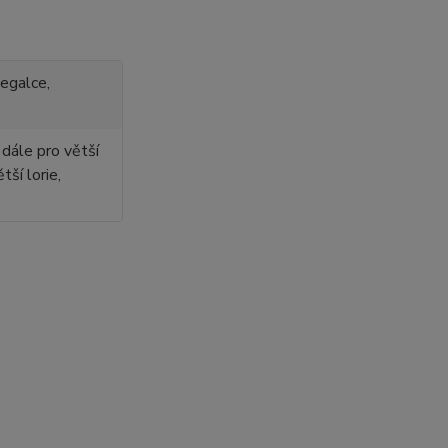
negalce,
dále pro větší
tší lorie,