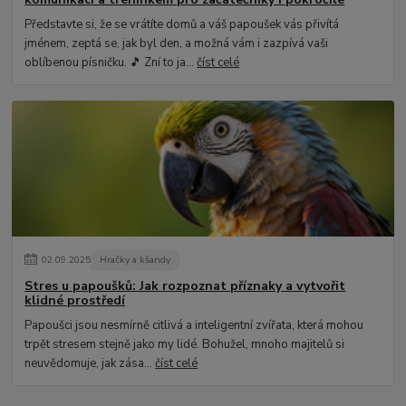
Představte si, že se vrátíte domů a váš papoušek vás přivítá
jménem, zeptá se, jak byl den, a možná vám i zazpívá vaši
oblíbenou písničku. 🎵 Zní to ja...
číst celé
02
.
09
.
2025
Hračky a kšandy
Stres u papoušků: Jak rozpoznat příznaky a vytvořit
klidné prostředí
Papoušci jsou nesmírně citlivá a inteligentní zvířata, která mohou
trpět stresem stejně jako my lidé. Bohužel, mnoho majitelů si
neuvědomuje, jak zása...
číst celé