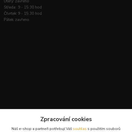
Úterý: zavřeno
Středa: 9 - 15:30 hod
Čtvrtek: 9 - 15:30 hod
Pátek: zavřeno
Kontakty
Zpracování cookies
+420 777 959 094
Náš e-shop a partneři potřebují Váš
souhlas
s použitím souborů