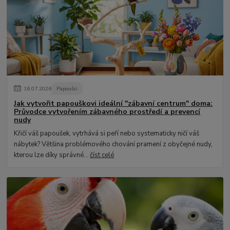
16
.
07
.
2026
Papoušci
Jak vytvořit papouškovi ideální "zábavní centrum" doma:
Průvodce vytvořením zábavného prostředí a prevencí
nudy
Křičí váš papoušek, vytrhává si peří nebo systematicky ničí váš
nábytek? Většina problémového chování pramení z obyčejné nudy,
kterou lze díky správné...
číst celé