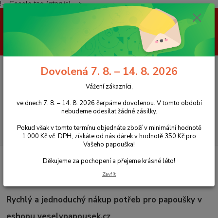
!-- Google tag (gtag.js) -->
Vážení zákazníci, ve dnech 7. 8. – 14. 8. 2026 čerpáme dovolenou. V
tomto období nebudeme odesílat žádné zásilky. Pokud však v tomto
termínu objednáte zboží v minimální hodnotě 1 000 Kč vč. DPH, získáte
od nás dárek v hodnotě 350 Kč pro Vašeho papouška! Děkujeme za
pochopení a přejeme krásné léto!
0
ks
+420 777 959 094
CZK
Dovolená 7. 8. – 14. 8. 2026
za
0 Kč
(Po-Pá, 8-16 hod.)
Vážení zákazníci,
Menu
ve dnech 7. 8. – 14. 8. 2026 čerpáme dovolenou. V tomto období
nebudeme odesílat žádné zásilky.
Pokud však v tomto termínu objednáte zboží v minimální hodnotě
Hledat
1 000 Kč vč. DPH, získáte od nás dárek v hodnotě 350 Kč pro
Vašeho papouška!
Úvod
Jak nakupovat
Děkujeme za pochopení a přejeme krásné léto!
Zavřít
Jak nakupovat
Rychlý a jednoduchý nákup potřeb pro papoušky v
eshopu veselypapousek.cz