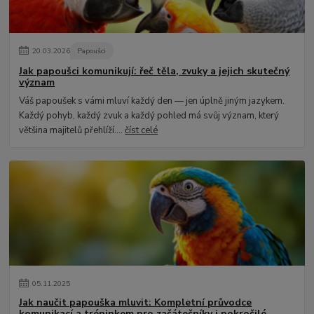
20
.
03
.
2026
Papoušci
Jak papoušci komunikují: řeč těla, zvuky a jejich skutečný
význam
Váš papoušek s vámi mluví každý den — jen úplně jiným jazykem.
Každý pohyb, každý zvuk a každý pohled má svůj význam, který
většina majitelů přehlíží....
číst celé
05
.
11
.
2025
Jak naučit papouška mluvit: Kompletní průvodce
komunikací a tréninkem pro začátečníky i pokročilé