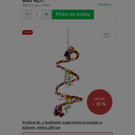
840 Kč
/
ks
Skladem
694 Kč
bez DPH
Přidat do košíku
Akce
899 Kč
- 15 %
Pružina XL s hračkami, papírovými provázky a
kůžemi, délka 290 cm