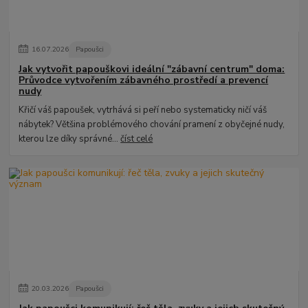
16
.
07
.
2026
Papoušci
Jak vytvořit papouškovi ideální "zábavní centrum" doma:
Průvodce vytvořením zábavného prostředí a prevencí
nudy
Křičí váš papoušek, vytrhává si peří nebo systematicky ničí váš
nábytek? Většina problémového chování pramení z obyčejné nudy,
kterou lze díky správné...
číst celé
20
.
03
.
2026
Papoušci