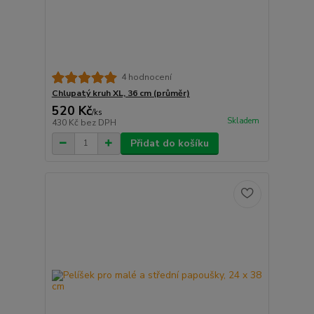
4 hodnocení
Chlupatý kruh XL, 36 cm (průměr)
520 Kč
/
ks
Skladem
430 Kč
bez DPH
Přidat do košíku