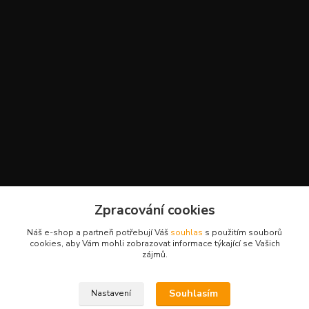
Kontakty
Zpracování cookies
+420 777 959 094
Náš e-shop a partneři potřebují Váš
souhlas
s použitím souborů
(Po-Pá, 8-16 hod.)
cookies, aby Vám mohli zobrazovat informace týkající se Vašich
zájmů.
slavikova.terra@gmail.com
Souhlasím
Nastavení