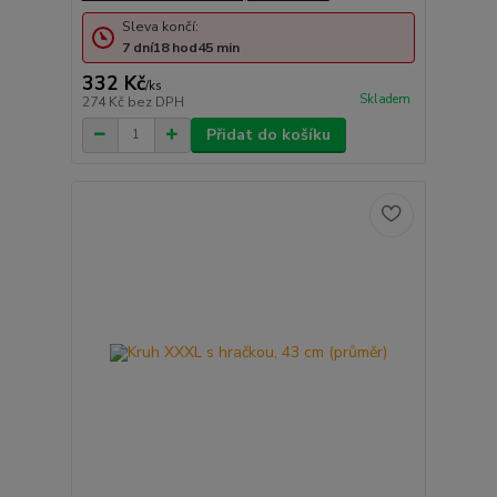
Sleva končí:
7
dní
18
hod
45
min
332 Kč
/
ks
Skladem
274 Kč
bez DPH
Přidat do košíku