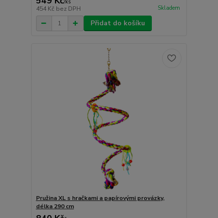
549 Kč
/
ks
Skladem
454 Kč
bez DPH
Přidat do košíku
Pružina XL s hračkami a papírovými provázky,
délka 290 cm