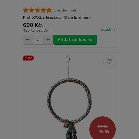
1 hodnocení
Kruh XXXL s hračkou, 43 cm (průměr)
600 Kč
/
ks
Skladem
496 Kč
bez DPH
Přidat do košíku
Akce
540 Kč
- 15 %