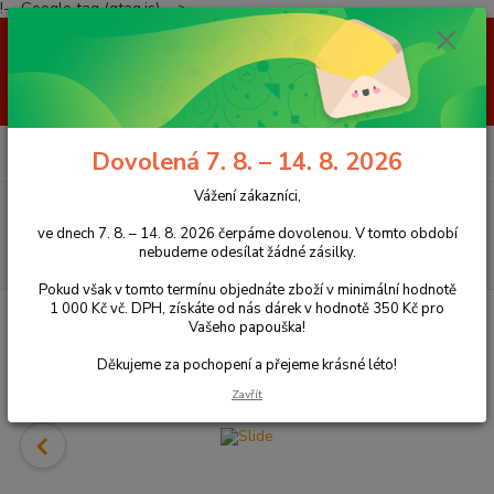
!-- Google tag (gtag.js) -->
Vážení zákazníci, ve dnech 7. 8. – 14. 8. 2026 čerpáme dovolenou. V
tomto období nebudeme odesílat žádné zásilky. Pokud však v tomto
termínu objednáte zboží v minimální hodnotě 1 000 Kč vč. DPH, získáte
od nás dárek v hodnotě 350 Kč pro Vašeho papouška! Děkujeme za
pochopení a přejeme krásné léto!
0
ks
+420 777 959 094
CZK
Dovolená 7. 8. – 14. 8. 2026
za
0 Kč
(Po-Pá, 8-16 hod.)
Vážení zákazníci,
Menu
ve dnech 7. 8. – 14. 8. 2026 čerpáme dovolenou. V tomto období
nebudeme odesílat žádné zásilky.
Hledat
Pokud však v tomto termínu objednáte zboží v minimální hodnotě
1 000 Kč vč. DPH, získáte od nás dárek v hodnotě 350 Kč pro
Úvod
Hračky pro papoušky
Pružiny, kruhy, hračky z bavlny
Vašeho papouška!
Děkujeme za pochopení a přejeme krásné léto!
Zavřít