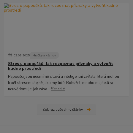
02
.
09
.
2025
Hračky a kšandy
Stres u papoušků: Jak rozpoznat příznaky a vytvořit
klidné prostředí
Papoušci jsou nesmírně citlivá a inteligentní zvířata, která mohou
trpět stresem stejně jako my lidé. Bohužel, mnoho majitelů si
neuvědomuje, jak zása...
číst celé
Zobrazit všechny články