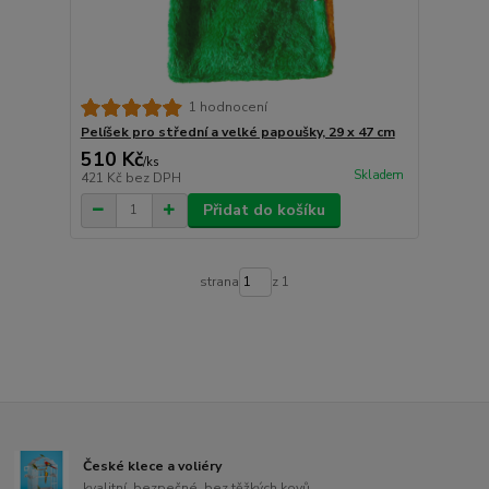
1 hodnocení
Pelíšek pro střední a velké papoušky, 29 x 47 cm
510 Kč
/
ks
Skladem
421 Kč
bez DPH
Přidat do košíku
strana
z 1
České klece a voliéry
kvalitní, bezpečné, bez těžkých kovů