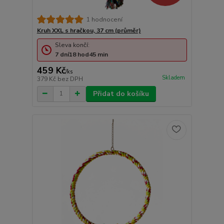
1 hodnocení
Kruh XXL s hračkou, 37 cm (průměr)
Sleva končí:
7
dní
18
hod
45
min
459 Kč
/
ks
Skladem
379 Kč
bez DPH
Přidat do košíku