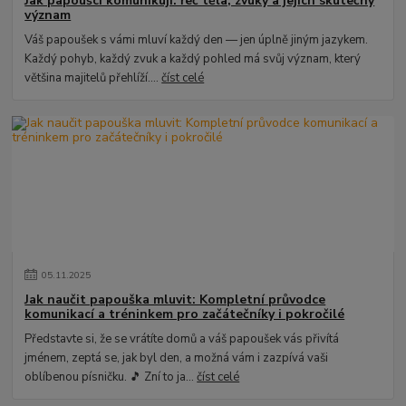
Jak papoušci komunikují: řeč těla, zvuky a jejich skutečný
význam
Váš papoušek s vámi mluví každý den — jen úplně jiným jazykem.
Každý pohyb, každý zvuk a každý pohled má svůj význam, který
většina majitelů přehlíží....
číst celé
05
.
11
.
2025
Jak naučit papouška mluvit: Kompletní průvodce
komunikací a tréninkem pro začátečníky i pokročilé
Představte si, že se vrátíte domů a váš papoušek vás přivítá
jménem, zeptá se, jak byl den, a možná vám i zazpívá vaši
oblíbenou písničku. 🎵 Zní to ja...
číst celé