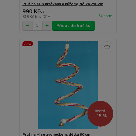
Pružina XL s hračkami a kůžemi, délka 290 cm
990 Kč
/
ks
Skladem
818 Kč
bez DPH
Přidat do košíku
Akce
390 Kč
- 15 %
Pružina M se zvonečkem, délka 90 cm