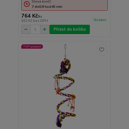
Sleva končí:
7
dní
18
hod
45
min
764 Kč
/
ks
Skladem
632 Kč
bez DPH
Přidat do košíku
TOP produkt