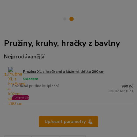
Pružiny, kruhy, hračky z bavlny
Nejprodávanější
Pružina XL s hračkami a kůžemi, délka 290 cm
1.
Skladem
Bavlněná pružina ke šplhání
990 Kč
818 Kč bez DPH
TOP produkt
Upřesnit parametry