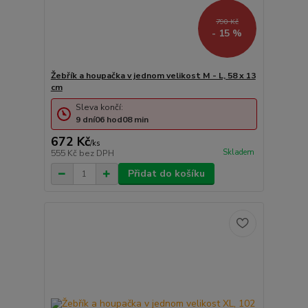
790 Kč
- 15 %
Žebřík a houpačka v jednom velikost M - L, 58 x 13
cm
Sleva končí:
9
dní
06
hod
08
min
672 Kč
/
ks
Skladem
555 Kč
bez DPH
Přidat do košíku