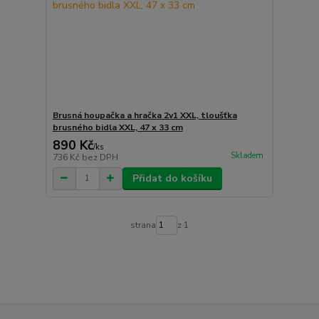
Brusná houpačka a hračka 2v1 XXL, tloušťka
brusného bidla XXL, 47 x 33 cm
890 Kč
/
ks
Skladem
736 Kč
bez DPH
Přidat do košíku
strana
z 1