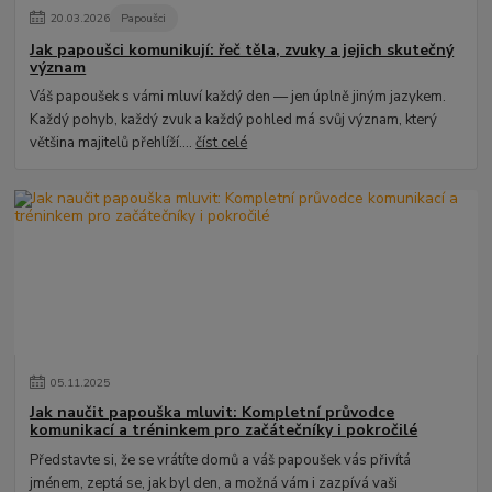
20
.
03
.
2026
Papoušci
Jak papoušci komunikují: řeč těla, zvuky a jejich skutečný
význam
Váš papoušek s vámi mluví každý den — jen úplně jiným jazykem.
Každý pohyb, každý zvuk a každý pohled má svůj význam, který
většina majitelů přehlíží....
číst celé
05
.
11
.
2025
Jak naučit papouška mluvit: Kompletní průvodce
komunikací a tréninkem pro začátečníky i pokročilé
Představte si, že se vrátíte domů a váš papoušek vás přivítá
jménem, zeptá se, jak byl den, a možná vám i zazpívá vaši