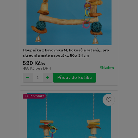
Houpačka z kávovníku M, kokosů a ratanů,.. pro
střední a malé papoušky, 50 x 34 cm
590 Kč
/
ks
Skladem
488 Kč
bez DPH
Přidat do košíku
TOP produkt