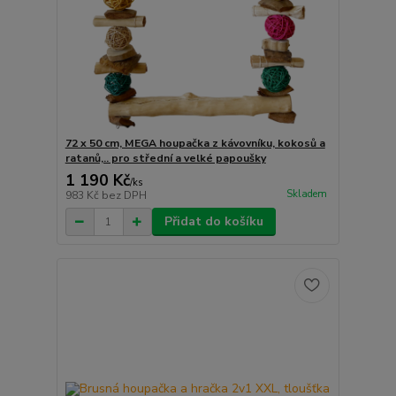
72 x 50 cm, MEGA houpačka z kávovníku, kokosů a
ratanů,.. pro střední a velké papoušky
1 190 Kč
/
ks
Skladem
983 Kč
bez DPH
Přidat do košíku