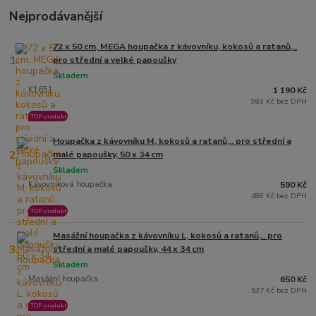
Nejprodávanější
72 x 50 cm, MEGA houpačka z kávovníku, kokosů a ratanů,..
1.
pro střední a velké papoušky
Skladem
K1651
1 190 Kč
983 Kč bez DPH
TOP produkt
Houpačka z kávovníku M, kokosů a ratanů,.. pro střední a
2.
malé papoušky, 50 x 34 cm
Skladem
Kávovníková houpačka
590 Kč
488 Kč bez DPH
TOP produkt
Masážní houpačka z kávovníku L, kokosů a ratanů,.. pro
3.
střední a malé papoušky, 44 x 34 cm
Skladem
Masážní houpačka
650 Kč
537 Kč bez DPH
TOP produkt