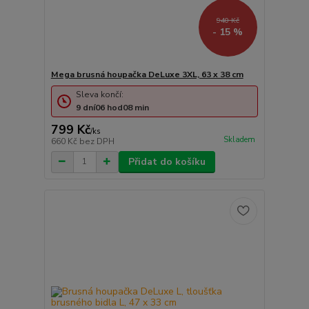
940 Kč
- 15 %
Mega brusná houpačka DeLuxe 3XL, 63 x 38 cm
Sleva končí:
9
dní
06
hod
08
min
799 Kč
/
ks
Skladem
660 Kč
bez DPH
Přidat do košíku