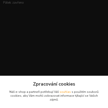
Pátek: zavřeno
Kontakty
Zpracování cookies
+420 777 959 094
Náš e-shop a partneři potřebují Váš
souhlas
s použitím souborů
(Po-Pá, 8-16 hod.)
cookies, aby Vám mohli zobrazovat informace týkající se Vašich
zájmů.
slavikova.terra@gmail.com