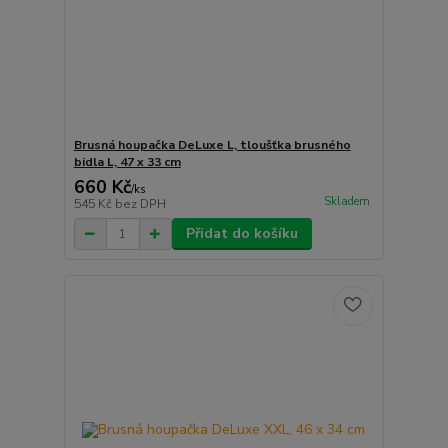
Brusná houpačka DeLuxe L, tloušťka brusného
bidla L, 47 x 33 cm
660 Kč
/
ks
Skladem
545 Kč
bez DPH
Přidat do košíku