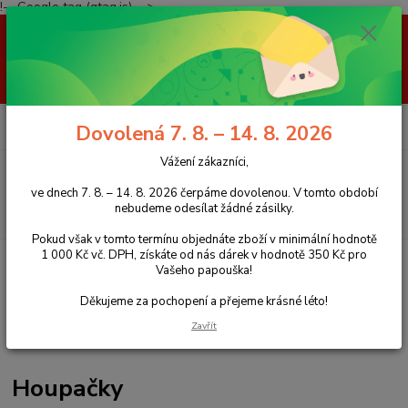
!-- Google tag (gtag.js) -->
Vážení zákazníci, ve dnech 7. 8. – 14. 8. 2026 čerpáme dovolenou. V
tomto období nebudeme odesílat žádné zásilky. Pokud však v tomto
termínu objednáte zboží v minimální hodnotě 1 000 Kč vč. DPH, získáte
od nás dárek v hodnotě 350 Kč pro Vašeho papouška! Děkujeme za
pochopení a přejeme krásné léto!
0
ks
+420 777 959 094
CZK
Dovolená 7. 8. – 14. 8. 2026
za
0 Kč
(Po-Pá, 8-16 hod.)
Vážení zákazníci,
Menu
ve dnech 7. 8. – 14. 8. 2026 čerpáme dovolenou. V tomto období
nebudeme odesílat žádné zásilky.
Hledat
Pokud však v tomto termínu objednáte zboží v minimální hodnotě
1 000 Kč vč. DPH, získáte od nás dárek v hodnotě 350 Kč pro
Úvod
Hračky pro papoušky
Houpačky
Vašeho papouška!
Děkujeme za pochopení a přejeme krásné léto!
Zavřít
Houpačky