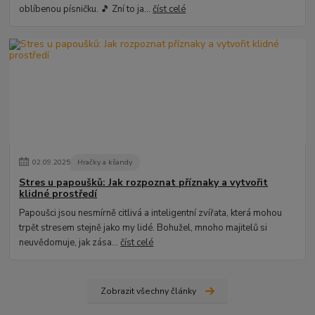
oblíbenou písničku. 🎵 Zní to ja...
číst celé
02
.
09
.
2025
Hračky a kšandy
Stres u papoušků: Jak rozpoznat příznaky a vytvořit
klidné prostředí
Papoušci jsou nesmírně citlivá a inteligentní zvířata, která mohou
trpět stresem stejně jako my lidé. Bohužel, mnoho majitelů si
neuvědomuje, jak zása...
číst celé
Zobrazit všechny články