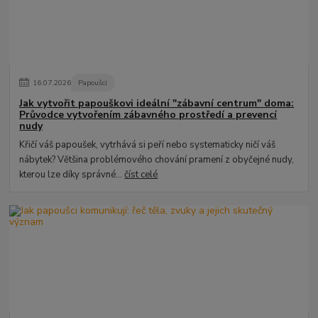
16
.
07
.
2026
Papoušci
Jak vytvořit papouškovi ideální "zábavní centrum" doma:
Průvodce vytvořením zábavného prostředí a prevencí
nudy
Křičí váš papoušek, vytrhává si peří nebo systematicky ničí váš
nábytek? Většina problémového chování pramení z obyčejné nudy,
kterou lze díky správné...
číst celé