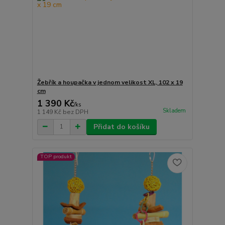
Žebřík a houpačka v jednom velikost XL, 102 x 19
cm
1 390 Kč
/
ks
Skladem
1 149 Kč
bez DPH
Přidat do košíku
TOP produkt