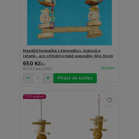
Masážní houpačka z kávovníku L, kokosů a
ratanů,.. pro střední a malé papoušky, 44 x 34 cm
650 Kč
/
ks
Skladem
537 Kč
bez DPH
Přidat do košíku
TOP produkt