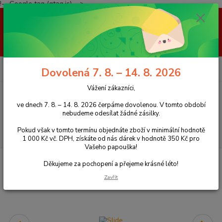
!-- Google tag (gtag.js) -->
Vážení zákazníci, ve dnech 7. 8. – 14. 8. 2026 čerpáme dovolenou. V
tomto období nebudeme odesílat žádné zásilky. Pokud však v tomto
termínu objednáte zboží v minimální hodnotě 1 000 Kč vč. DPH, získáte
od nás dárek v hodnotě 350 Kč pro Vašeho papouška! Děkujeme za
pochopení a přejeme krásné léto!
0
ks
+420 777 959 094
CZK
Dovolená 7. 8. – 14. 8. 2026
za
0 Kč
(Po-Pá, 8-16 hod.)
Vážení zákazníci,
Menu
ve dnech 7. 8. – 14. 8. 2026 čerpáme dovolenou. V tomto období
nebudeme odesílat žádné zásilky.
Pokud však v tomto termínu objednáte zboží v minimální hodnotě
Hledat
1 000 Kč vč. DPH, získáte od nás dárek v hodnotě 350 Kč pro
Vašeho papouška!
Úvod
Stromy z kávovníku
Stromy z kávovníku podlahové
s menší
Děkujeme za pochopení a přejeme krásné léto!
podstavou 102 x 59 cm
Zavřít