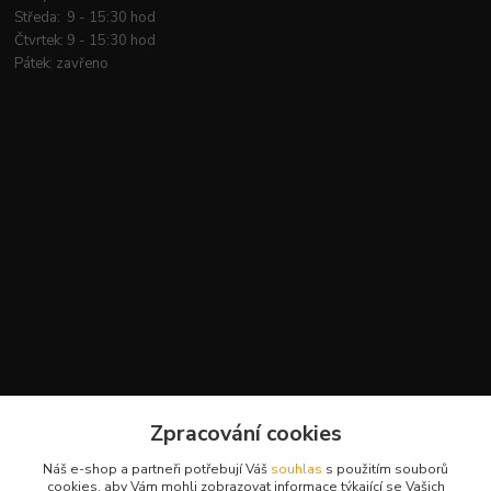
Středa: 9 - 15:30 hod
Čtvrtek: 9 - 15:30 hod
Pátek: zavřeno
Kontakty
Zpracování cookies
+420 777 959 094
Náš e-shop a partneři potřebují Váš
souhlas
s použitím souborů
(Po-Pá, 8-16 hod.)
cookies, aby Vám mohli zobrazovat informace týkající se Vašich