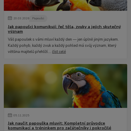
20
.
03
.
2026
Papoušci
Jak papoušci komunikují: řeč těla, zvuky a jejich skutečný
význam
Váš papoušek s vámi mluví každý den — jen úplně jiným jazykem.
Každý pohyb, každý zvuk a každý pohled má svůj význam, který
většina majitelů přehlíží....
číst celé
05
.
11
.
2025
Jak naučit papouška mluvit: Kompletní průvodce
komunikací a tréninkem pro začátečníky i pokročilé