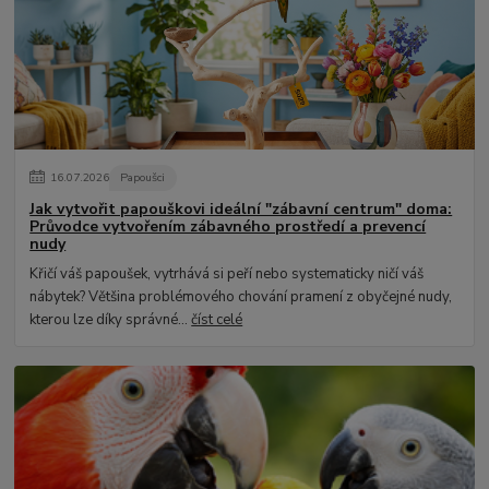
16
.
07
.
2026
Papoušci
Jak vytvořit papouškovi ideální "zábavní centrum" doma:
Průvodce vytvořením zábavného prostředí a prevencí
nudy
Křičí váš papoušek, vytrhává si peří nebo systematicky ničí váš
nábytek? Většina problémového chování pramení z obyčejné nudy,
kterou lze díky správné...
číst celé