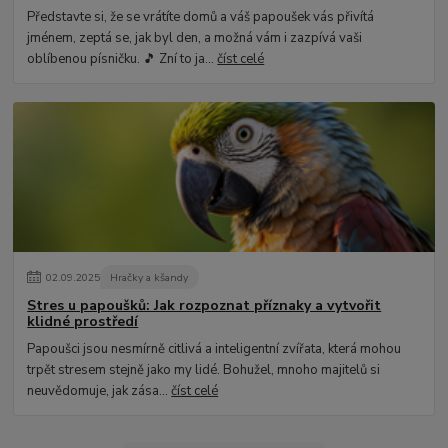
Představte si, že se vrátíte domů a váš papoušek vás přivítá
jménem, zeptá se, jak byl den, a možná vám i zazpívá vaši
oblíbenou písničku. 🎵 Zní to ja...
číst celé
02
.
09
.
2025
Hračky a kšandy
Stres u papoušků: Jak rozpoznat příznaky a vytvořit
klidné prostředí
Papoušci jsou nesmírně citlivá a inteligentní zvířata, která mohou
trpět stresem stejně jako my lidé. Bohužel, mnoho majitelů si
neuvědomuje, jak zása...
číst celé