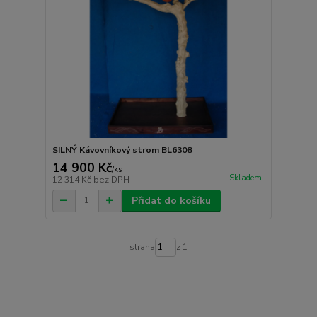
SILNÝ Kávovníkový strom BL6308
14 900 Kč
/
ks
Skladem
12 314 Kč
bez DPH
Přidat do košíku
strana
z 1