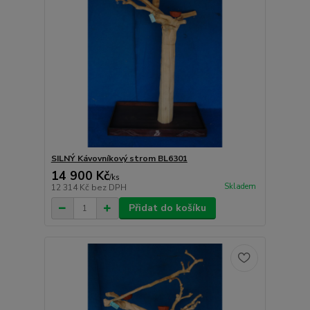
SILNÝ Kávovníkový strom BL6301
14 900 Kč
/
ks
Skladem
12 314 Kč
bez DPH
Přidat do košíku