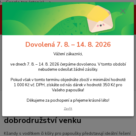
!-- Google tag (gtag.js) -->
Vážení zákazníci, ve dnech 7. 8. – 14. 8. 2026 čerpáme dovolenou. V
tomto období nebudeme odesílat žádné zásilky. Pokud však v tomto
termínu objednáte zboží v minimální hodnotě 1 000 Kč vč. DPH, získáte
od nás dárek v hodnotě 350 Kč pro Vašeho papouška! Děkujeme za
pochopení a přejeme krásné léto!
0
ks
+420 777 959 094
CZK
Dovolená 7. 8. – 14. 8. 2026
za
0 Kč
(Po-Pá, 8-16 hod.)
Vážení zákazníci,
Menu
ve dnech 7. 8. – 14. 8. 2026 čerpáme dovolenou. V tomto období
nebudeme odesílat žádné zásilky.
Pokud však v tomto termínu objednáte zboží v minimální hodnotě
Hledat
1 000 Kč vč. DPH, získáte od nás dárek v hodnotě 350 Kč pro
Vašeho papouška!
Úvod
Kšandy pro papoušky
Děkujeme za pochopení a přejeme krásné léto!
Kšandy pro papoušky – bezpečné
Zavřít
dobrodružství venku
Kšandy s vodítkem či kšíry pro papoušky představují ideální řešení