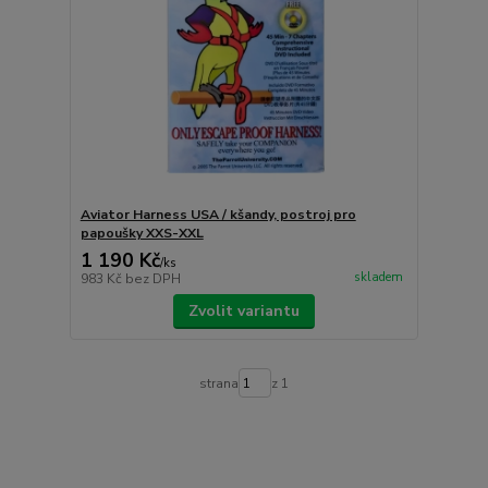
Aviator Harness USA / kšandy, postroj pro
papoušky XXS-XXL
1 190 Kč
/
ks
skladem
983 Kč
bez DPH
Zvolit variantu
strana
z 1