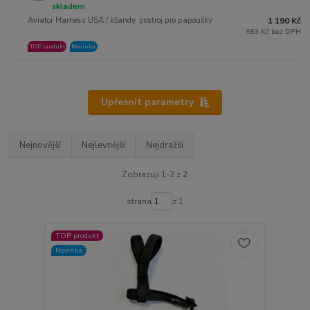
skladem
Aviator Harness USA / kšandy, postroj pro papoušky
1 190 Kč
983 Kč bez DPH
TOP produkt
Novinka
Upřesnit parametry
Nejnovější
Nejlevnější
Nejdražší
Zobrazuji 1-2 z 2
strana
z 1
TOP produkt
Novinka