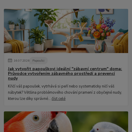
16
.
07
.
2026
Papoušci
Jak vytvořit papouškovi ideální "zábavní centrum" doma:
Průvodce vytvořením zábavného prostředí a prevencí
nudy
Křičí váš papoušek, vytrhává si peří nebo systematicky ničí váš
nábytek? Většina problémového chování pramení z obyčejné nudy,
kterou lze díky správné...
číst celé