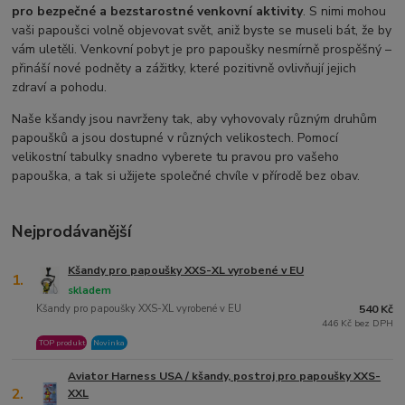
pro bezpečné a bezstarostné venkovní aktivity
. S nimi mohou
vaši papoušci volně objevovat svět, aniž byste se museli bát, že by
vám uletěli. Venkovní pobyt je pro papoušky nesmírně prospěšný –
přináší nové podněty a zážitky, které pozitivně ovlivňují jejich
zdraví a pohodu.
Naše kšandy jsou navrženy tak, aby vyhovovaly různým druhům
papoušků a jsou dostupné v různých velikostech. Pomocí
velikostní tabulky snadno vyberete tu pravou pro vašeho
papouška, a tak si užijete společné chvíle v přírodě bez obav.
Nejprodávanější
Kšandy pro papoušky XXS-XL vyrobené v EU
1.
skladem
Kšandy pro papoušky XXS-XL vyrobené v EU
540 Kč
446 Kč bez DPH
TOP produkt
Novinka
Aviator Harness USA / kšandy, postroj pro papoušky XXS-
2.
XXL