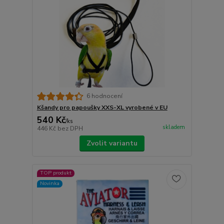
6 hodnocení
Kšandy pro papoušky XXS-XL vyrobené v EU
540 Kč
/
ks
skladem
446 Kč
bez DPH
Zvolit variantu
TOP produkt
Novinka