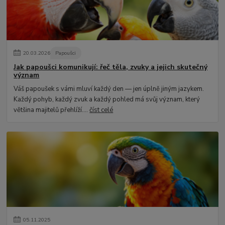
20
.
03
.
2026
Papoušci
Jak papoušci komunikují: řeč těla, zvuky a jejich skutečný
význam
Váš papoušek s vámi mluví každý den — jen úplně jiným jazykem.
Každý pohyb, každý zvuk a každý pohled má svůj význam, který
většina majitelů přehlíží....
číst celé
05
.
11
.
2025