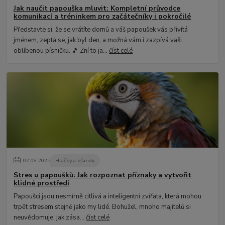
Jak naučit papouška mluvit: Kompletní průvodce
komunikací a tréninkem pro začátečníky i pokročilé
Představte si, že se vrátíte domů a váš papoušek vás přivítá
jménem, zeptá se, jak byl den, a možná vám i zazpívá vaši
oblíbenou písničku. 🎵 Zní to ja...
číst celé
02
.
09
.
2025
Hračky a kšandy
Stres u papoušků: Jak rozpoznat příznaky a vytvořit
klidné prostředí
Papoušci jsou nesmírně citlivá a inteligentní zvířata, která mohou
trpět stresem stejně jako my lidé. Bohužel, mnoho majitelů si
neuvědomuje, jak zása...
číst celé