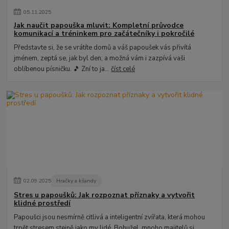
05
.
11
.
2025
Jak naučit papouška mluvit: Kompletní průvodce
komunikací a tréninkem pro začátečníky i pokročilé
Představte si, že se vrátíte domů a váš papoušek vás přivítá
jménem, zeptá se, jak byl den, a možná vám i zazpívá vaši
oblíbenou písničku. 🎵 Zní to ja...
číst celé
02
.
09
.
2025
Hračky a kšandy
Stres u papoušků: Jak rozpoznat příznaky a vytvořit
klidné prostředí
Papoušci jsou nesmírně citlivá a inteligentní zvířata, která mohou
trpět stresem stejně jako my lidé. Bohužel, mnoho majitelů si