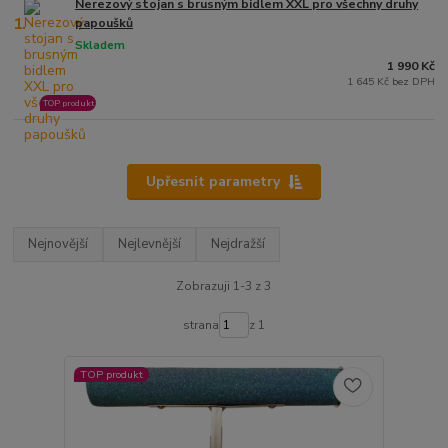
Nerezový stojan s brusným bidlem XXL pro všechny druhy
1.
papoušků
Skladem
1 990 Kč
1 645 Kč bez DPH
TOP produkt
Upřesnit parametry
Nejnovější
Nejlevnější
Nejdražší
Zobrazuji 1-3 z 3
strana
z 1
TOP produkt