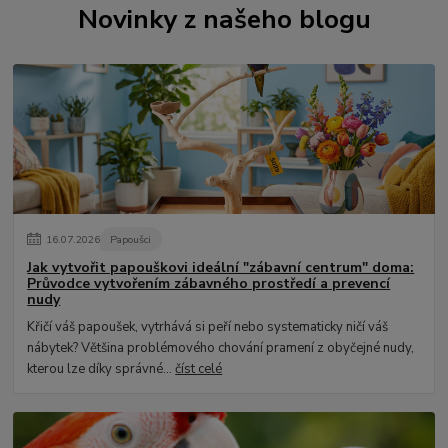
Novinky z našeho blogu
16
.
07
.
2026
Papoušci
Jak vytvořit papouškovi ideální "zábavní centrum" doma:
Průvodce vytvořením zábavného prostředí a prevencí
nudy
Křičí váš papoušek, vytrhává si peří nebo systematicky ničí váš
nábytek? Většina problémového chování pramení z obyčejné nudy,
kterou lze díky správné...
číst celé