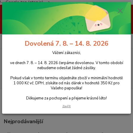
!-- Google tag (gtag.js) -->
Vážení zákazníci, ve dnech 7. 8. – 14. 8. 2026 čerpáme dovolenou. V
tomto období nebudeme odesílat žádné zásilky. Pokud však v tomto
termínu objednáte zboží v minimální hodnotě 1 000 Kč vč. DPH, získáte
od nás dárek v hodnotě 350 Kč pro Vašeho papouška! Děkujeme za
pochopení a přejeme krásné léto!
0
ks
+420 777 959 094
CZK
Dovolená 7. 8. – 14. 8. 2026
za
0 Kč
(Po-Pá, 8-16 hod.)
Vážení zákazníci,
Menu
ve dnech 7. 8. – 14. 8. 2026 čerpáme dovolenou. V tomto období
nebudeme odesílat žádné zásilky.
Pokud však v tomto termínu objednáte zboží v minimální hodnotě
Hledat
1 000 Kč vč. DPH, získáte od nás dárek v hodnotě 350 Kč pro
Vašeho papouška!
Úvod
Bidla
Brusná a masážní bidla
Děkujeme za pochopení a přejeme krásné léto!
Brusná a masážní bidla
Zavřít
Nejprodávanější