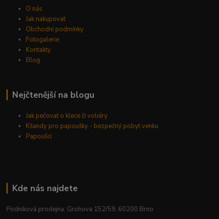
O nás
Jak nakupovat
Obchodní podmínky
Fotogalerie
Kontakty
Blog
Nejčtenější na blogu
Jak pečovat o klece či voliéry
Kšandy pro papoušky - bezpečný pobyt venku
Papoušci
Kde nás najdete
Podniková prodejna: Grohova 152/59, 60200 Brno