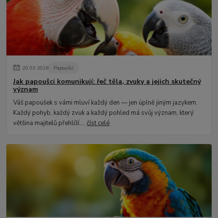
20
.
03
.
2026
Papoušci
Jak papoušci komunikují: řeč těla, zvuky a jejich skutečný
význam
Váš papoušek s vámi mluví každý den — jen úplně jiným jazykem.
Každý pohyb, každý zvuk a každý pohled má svůj význam, který
většina majitelů přehlíží....
číst celé