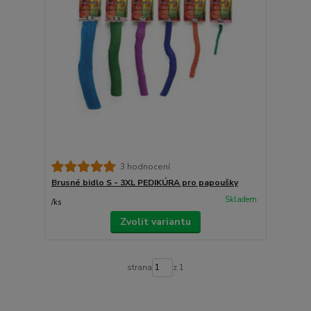
3 hodnocení
Brusné bidlo S - 3XL PEDIKÚRA pro papoušky
Skladem
/
ks
Zvolit variantu
strana
z 1