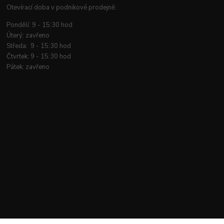
Otevírací doba v podnikové prodejně:
Pondělí: 9 - 15:30 hod
Úterý: zavřeno
Středa: 9 - 15:30 hod
Čtvrtek: 9 - 15:30 hod
Pátek: zavřeno