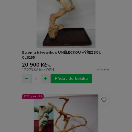
Strom z kávovníku s UMĚLECKOU VÝŘEZBOU
CL8255
20 900 Kč
/
ks
Skladem
17 273 Kč
bez DPH
Přidat do košíku
TOP produkt