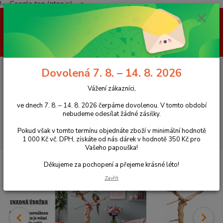
!-- Google tag (gtag.js) -->
Vážení zákazníci, ve dnech 7. 8. – 14. 8. 2026 čerpáme dovolenou. V
tomto období nebudeme odesílat žádné zásilky. Pokud však v tomto
termínu objednáte zboží v minimální hodnotě 1 000 Kč vč. DPH, získáte
od nás dárek v hodnotě 350 Kč pro Vašeho papouška! Děkujeme za
pochopení a přejeme krásné léto!
0
ks
+420 777 959 094
CZK
Dovolená 7. 8. – 14. 8. 2026
za
0 Kč
(Po-Pá, 8-16 hod.)
Vážení zákazníci,
Menu
ve dnech 7. 8. – 14. 8. 2026 čerpáme dovolenou. V tomto období
nebudeme odesílat žádné zásilky.
Pokud však v tomto termínu objednáte zboží v minimální hodnotě
Hledat
1 000 Kč vč. DPH, získáte od nás dárek v hodnotě 350 Kč pro
Vašeho papouška!
Úvod
Stromy z kávovníku
Stromy z kávovníku ručně vyřezávané
Děkujeme za pochopení a přejeme krásné léto!
Zavřít