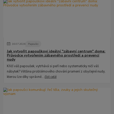
16
.
07
.
2026
Papoušci
Jak vytvořit papouškovi ideální "zábavní centrum" doma:
Průvodce vytvořením zábavného prostředí a prevencí
nudy
Křičí váš papoušek, vytrhává si peří nebo systematicky ničí váš
nábytek? Většina problémového chování pramení z obyčejné nudy,
kterou lze díky správné...
číst celé