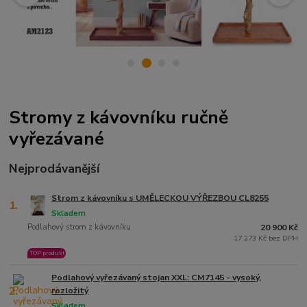
Stromy z kávovníku ručně
vyřezávané
Nejprodávanější
Strom z kávovníku s UMĚLECKOU VÝŘEZBOU CL8255
1.
Skladem
Podlahový strom z kávovníku
20 900 Kč
17 273 Kč bez DPH
TOP produkt
Podlahový vyřezávaný stojan XXL: CM7145 - vysoký,
2.
rozložitý
Skladem