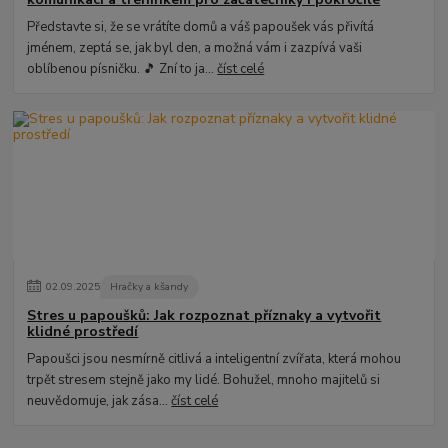
Představte si, že se vrátíte domů a váš papoušek vás přivítá
jménem, zeptá se, jak byl den, a možná vám i zazpívá vaši
oblíbenou písničku. 🎵 Zní to ja...
číst celé
02
.
09
.
2025
Hračky a kšandy
Stres u papoušků: Jak rozpoznat příznaky a vytvořit
klidné prostředí
Papoušci jsou nesmírně citlivá a inteligentní zvířata, která mohou
trpět stresem stejně jako my lidé. Bohužel, mnoho majitelů si
neuvědomuje, jak zása...
číst celé