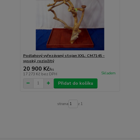
Podlahový vyřezávaný stojan XXL: CM7145 -
vysoký, rozložitý
20 900 Kč
/
ks
Skladem
17 273 Kč
bez DPH
Přidat do košíku
strana
z 1