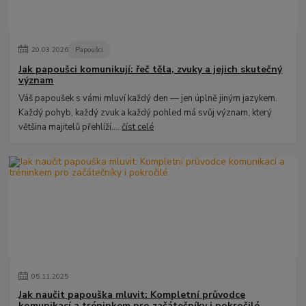
20
.
03
.
2026
Papoušci
Jak papoušci komunikují: řeč těla, zvuky a jejich skutečný
význam
Váš papoušek s vámi mluví každý den — jen úplně jiným jazykem.
Každý pohyb, každý zvuk a každý pohled má svůj význam, který
většina majitelů přehlíží....
číst celé
05
.
11
.
2025
Jak naučit papouška mluvit: Kompletní průvodce
komunikací a tréninkem pro začátečníky i pokročilé