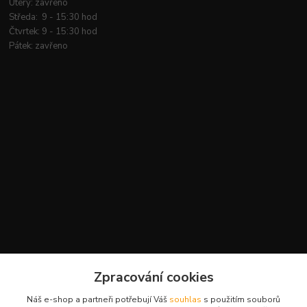
Úterý: zavřeno
Středa: 9 - 15:30 hod
Čtvrtek: 9 - 15:30 hod
Pátek: zavřeno
Kontakty
Zpracování cookies
+420 777 959 094
Náš e-shop a partneři potřebují Váš
souhlas
s použitím souborů