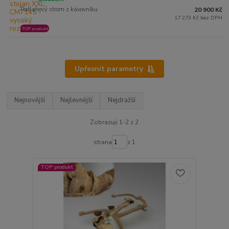
Podlahový strom z kávovníku
20 900 Kč
17 273 Kč bez DPH
TOP produkt
Upřesnit parametry
Nejnovější
Nejlevnější
Nejdražší
Zobrazuji 1-2 z 2
strana
z 1
TOP produkt