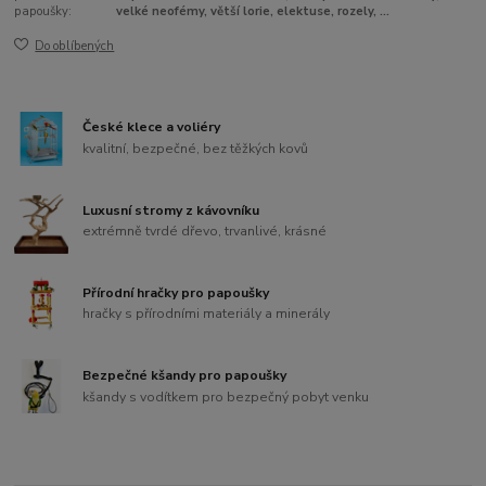
papoušky:
velké neofémy, větší lorie, elektuse, rozely, ...
Do oblíbených
České klece a voliéry
kvalitní, bezpečné, bez těžkých kovů
Luxusní stromy z kávovníku
extrémně tvrdé dřevo, trvanlivé, krásné
Přírodní hračky pro papoušky
hračky s přírodními materiály a minerály
Bezpečné kšandy pro papoušky
kšandy s vodítkem pro bezpečný pobyt venku