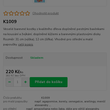
Ohodnotit produkt
K1009
Veselé barevné kostky z kvalitního dřeva doplněné pestrými bavlnkami
na kousání a žvýkání, doplněné kůžemi a barevnými plastovými disky.
Rozměr: 31 cm (výška), 12 cm (šířka). Vhodné pro střední a malé
papoušky.
celý popis
Dostupnost
Skladem
220 Kč
/
ks
182 Kč
bez DPH
Přidat do košíku
Číslo produktu:
K1009
pro malé papoušky:
např. agapornise, korely, senegalce, aratingy, menší
alexandry ...
pro střední
např. amazoňana nebo žaka, dále pro větší alexandry,