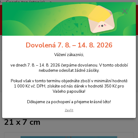
!-- Google tag (gtag.js) -->
Vážení zákazníci, ve dnech 7. 8. – 14. 8. 2026 čerpáme dovolenou. V
tomto období nebudeme odesílat žádné zásilky. Pokud však v tomto
termínu objednáte zboží v minimální hodnotě 1 000 Kč vč. DPH, získáte
od nás dárek v hodnotě 350 Kč pro Vašeho papouška! Děkujeme za
pochopení a přejeme krásné léto!
0
ks
+420 777 959 094
CZK
Dovolená 7. 8. – 14. 8. 2026
za
0 Kč
(Po-Pá, 8-16 hod.)
Vážení zákazníci,
Menu
ve dnech 7. 8. – 14. 8. 2026 čerpáme dovolenou. V tomto období
nebudeme odesílat žádné zásilky.
Pokud však v tomto termínu objednáte zboží v minimální hodnotě
Hledat
1 000 Kč vč. DPH, získáte od nás dárek v hodnotě 350 Kč pro
Vašeho papouška!
Úvod
Hračky pro papoušky
Dřevěné kostky s kůžemi a disky, 21 x 7 cm
Děkujeme za pochopení a přejeme krásné léto!
Dřevěné kostky s kůžemi a disky,
Zavřít
21 x 7 cm