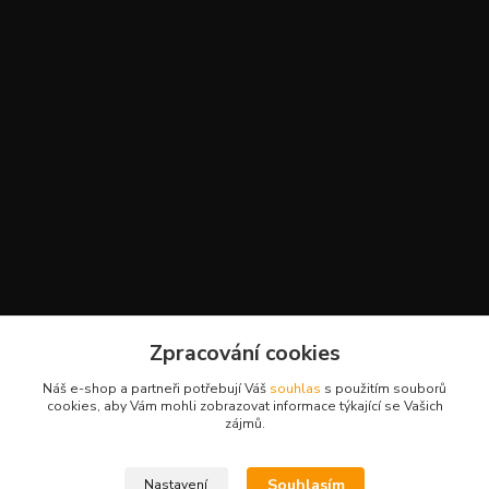
Kontakty
Zpracování cookies
+420 777 959 094
Náš e-shop a partneři potřebují Váš
souhlas
s použitím souborů
(Po-Pá, 8-16 hod.)
cookies, aby Vám mohli zobrazovat informace týkající se Vašich
zájmů.
slavikova.terra@gmail.com
Souhlasím
Nastavení