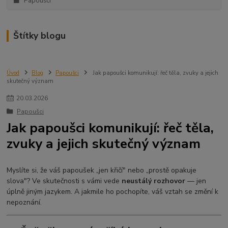
Papoušci
Štítky blogu
Úvod
Blog
Papoušci
Jak papoušci komunikují: řeč těla, zvuky a jejich
skutečný význam
20
.
03
.
2026
Papoušci
Jak papoušci komunikují: řeč těla,
zvuky a jejich skutečný význam
Myslíte si, že váš papoušek „jen křičí" nebo „prostě opakuje
slova"? Ve skutečnosti s vámi vede
neustálý rozhovor
— jen
úplně jiným jazykem. A jakmile ho pochopíte, váš vztah se změní k
nepoznání.