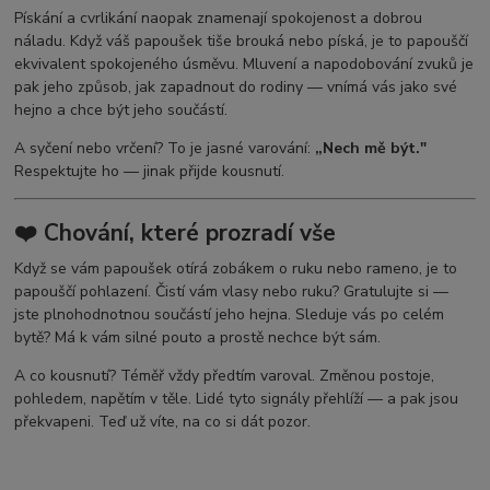
Pískání a cvrlikání naopak znamenají spokojenost a dobrou
náladu. Když váš papoušek tiše brouká nebo píská, je to papouščí
ekvivalent spokojeného úsměvu. Mluvení a napodobování zvuků je
pak jeho způsob, jak zapadnout do rodiny — vnímá vás jako své
hejno a chce být jeho součástí.
A syčení nebo vrčení? To je jasné varování:
„Nech mě být."
Respektujte ho — jinak přijde kousnutí.
❤️ Chování, které prozradí vše
Když se vám papoušek otírá zobákem o ruku nebo rameno, je to
papouščí pohlazení. Čistí vám vlasy nebo ruku? Gratulujte si —
jste plnohodnotnou součástí jeho hejna. Sleduje vás po celém
bytě? Má k vám silné pouto a prostě nechce být sám.
A co kousnutí? Téměř vždy předtím varoval. Změnou postoje,
pohledem, napětím v těle. Lidé tyto signály přehlíží — a pak jsou
překvapeni. Teď už víte, na co si dát pozor.