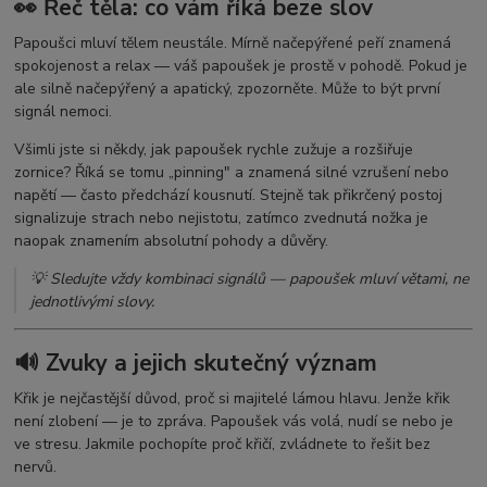
👀 Řeč těla: co vám říká beze slov
Papoušci mluví tělem neustále. Mírně načepýřené peří znamená
spokojenost a relax — váš papoušek je prostě v pohodě. Pokud je
ale silně načepýřený a apatický, zpozorněte. Může to být první
signál nemoci.
Všimli jste si někdy, jak papoušek rychle zužuje a rozšiřuje
zornice? Říká se tomu „pinning" a znamená silné vzrušení nebo
napětí — často předchází kousnutí. Stejně tak přikrčený postoj
signalizuje strach nebo nejistotu, zatímco zvednutá nožka je
naopak znamením absolutní pohody a důvěry.
💡 Sledujte vždy kombinaci signálů — papoušek mluví větami, ne
jednotlivými slovy.
🔊 Zvuky a jejich skutečný význam
Křik je nejčastější důvod, proč si majitelé lámou hlavu. Jenže křik
není zlobení — je to zpráva. Papoušek vás volá, nudí se nebo je
ve stresu. Jakmile pochopíte proč křičí, zvládnete to řešit bez
nervů.