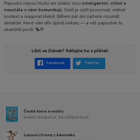
Papoušci nejsou hluční ani zlobiví. Jsou
inteligentní, citliví a
neustále s vámi komunikují.
Stačí je začít pozorovat, vnímat
kontext a reagovat klidně. Během pár dní začnete rozumět
detailům, které vám dřív úplně unikaly — a váš papoušek to
okamžitě pocítí. 🦜💚
Líbil se článek? Sdílejte ho s přáteli
Facebook
Twitter
České klece a voliéry
kvalitní, bezpečné, bez těžkých kovů
Luxusní stromy z kávovníku