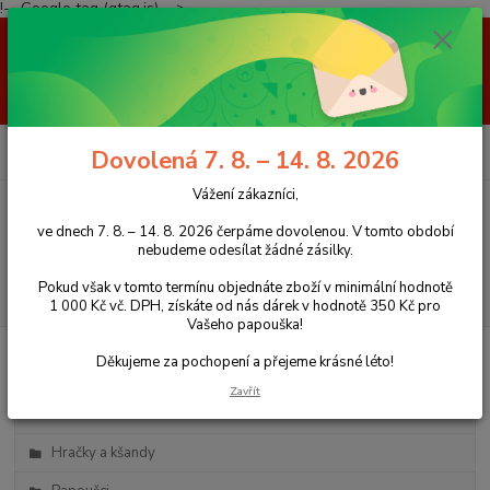
!-- Google tag (gtag.js) -->
Vážení zákazníci, ve dnech 7. 8. – 14. 8. 2026 čerpáme dovolenou. V
tomto období nebudeme odesílat žádné zásilky. Pokud však v tomto
termínu objednáte zboží v minimální hodnotě 1 000 Kč vč. DPH, získáte
od nás dárek v hodnotě 350 Kč pro Vašeho papouška! Děkujeme za
pochopení a přejeme krásné léto!
0
ks
+420 777 959 094
CZK
Dovolená 7. 8. – 14. 8. 2026
za
0 Kč
(Po-Pá, 8-16 hod.)
Vážení zákazníci,
Menu
ve dnech 7. 8. – 14. 8. 2026 čerpáme dovolenou. V tomto období
nebudeme odesílat žádné zásilky.
Pokud však v tomto termínu objednáte zboží v minimální hodnotě
Hledat
1 000 Kč vč. DPH, získáte od nás dárek v hodnotě 350 Kč pro
Vašeho papouška!
Děkujeme za pochopení a přejeme krásné léto!
Kategorie blogu
Zavřít
Klece
Hračky a kšandy