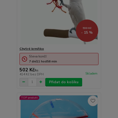
590 Kč
- 15 %
Chytré krmítko
Sleva končí:
7
dní
11
hod
56
min
502 Kč
/
ks
Skladem
414 Kč
bez DPH
Přidat do košíku
TOP produkt