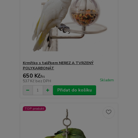
Krmítko s talířkem NEREZ A TVRZENÝ
POLYKARBONÁT
650 Kč
/
ks
Skladem
537 Kč
bez DPH
Přidat do košíku
TOP produkt