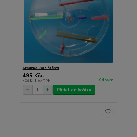
Krmítko kolo štěstí
495 Kč
/
ks
Skladem
409 Kč
bez DPH
Přidat do košíku