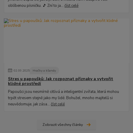
oblíbenou písničku. 🎵 Zní to ja...
číst celé
02
.
09
.
2025
Hračky a kšandy
Stres u papoušků: Jak rozpoznat příznaky a vytvořit
klidné prostředí
Papoušci jsou nesmírně citlivá a inteligentní zvířata, která mohou
trpět stresem stejně jako my lidé. Bohužel, mnoho majitelů si
neuvědomuje, jak zása...
číst celé
Zobrazit všechny články