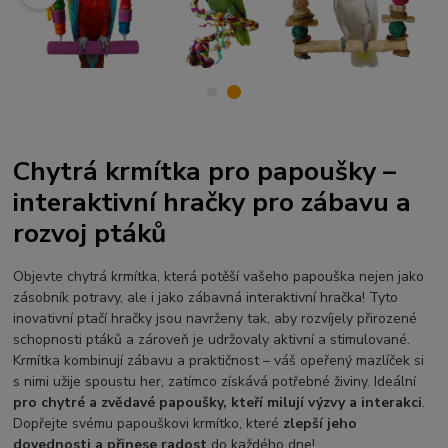
Chytrá krmítka pro papoušky –
interaktivní hračky pro zábavu a
rozvoj ptáků
Objevte chytrá krmítka, která potěší vašeho papouška nejen jako
zásobník potravy, ale i jako zábavná interaktivní hračka! Tyto
inovativní ptačí hračky jsou navrženy tak, aby rozvíjely přirozené
schopnosti ptáků a zároveň je udržovaly aktivní a stimulované.
Krmítka kombinují zábavu a praktičnost – váš opeřený mazlíček si
s nimi užije spoustu her, zatímco získává potřebné živiny. Ideální
pro chytré a zvědavé papoušky, kteří milují výzvy a interakci
.
Dopřejte svému papouškovi krmítko, které
zlepší jeho
dovednosti a přinese radost
do každého dne!