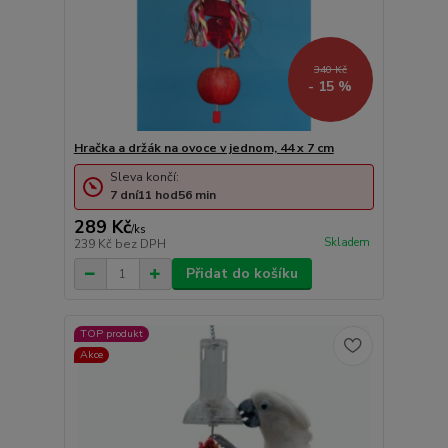
340 Kč
- 15 %
Hračka a držák na ovoce v jednom, 44 x 7 cm
Sleva končí:
7
dní
11
hod
56
min
289 Kč
/
ks
Skladem
239 Kč
bez DPH
Přidat do košíku
TOP produkt
Akce