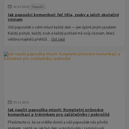
20
.
03
.
2026
Papoušci
Jak papoušci komunikují: řeč těla, zvuky a jejich skutečný
význam
Váš papoušek s vámi mluví každý den — jen úplně jiným jazykem.
Každý pohyb, každý zvuk a každý pohled má svůj význam, který
většina majitelů přehlíží....
číst celé
05
.
11
.
2025
Jak naučit papouška mluvit: Kompletní průvodce
komunikací a tréninkem pro začátečníky i pokročilé
Představte si, že se vrátíte domů a váš papoušek vás přivítá
jménem, zeptá se, jak byl den, a možná vám i zazpívá vaši