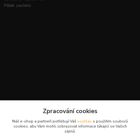
Pátek: zavřeno
Kontakty
Zpracování cookies
+420 777 959 094
Náš e-shop a partneři potřebují Váš
souhlas
s použitím souborů
(Po-Pá, 8-16 hod.)
cookies, aby Vám mohli zobrazovat informace týkající se Vašich
zájmů.
slavikova.terra@gmail.com