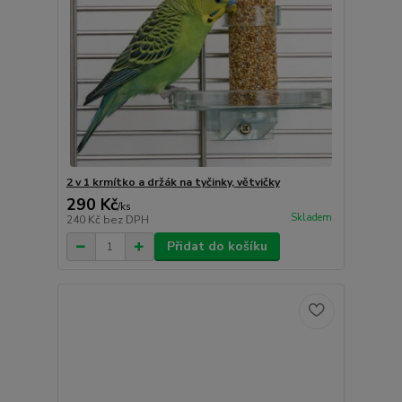
2 v 1 krmítko a držák na tyčinky, větvičky
290 Kč
/
ks
Skladem
240 Kč
bez DPH
Přidat do košíku