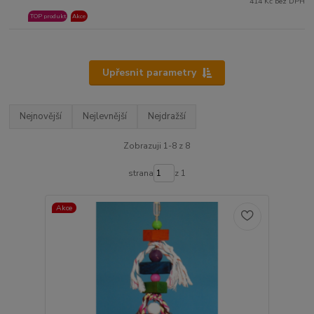
414 Kč bez DPH
TOP produkt
Akce
Upřesnit parametry
Nejnovější
Nejlevnější
Nejdražší
Zobrazuji 1-8 z 8
strana
z 1
Akce