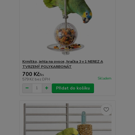
Krmítko, jehla na ovoce, hračka 3 v 1 NEREZ A
TVRZENÝ POLYKARBONÁT
700 Kč
/
ks
Skladem
579 Kč
bez DPH
Přidat do košíku