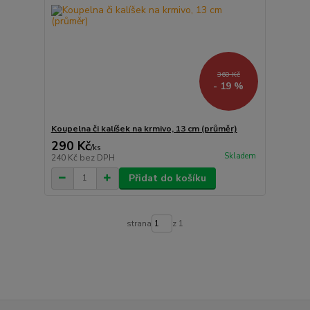
360 Kč
- 19 %
Koupelna či kalíšek na krmivo, 13 cm (průměr)
290 Kč
/
ks
Skladem
240 Kč
bez DPH
Přidat do košíku
strana
z 1