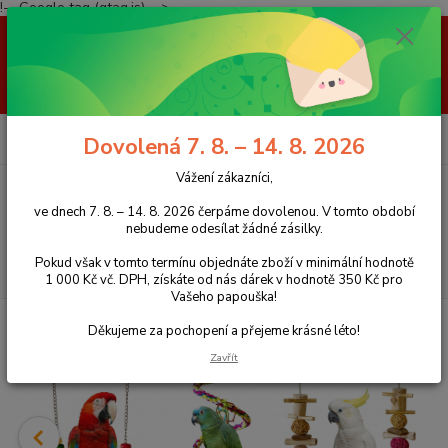
!-- Google tag (gtag.js) -->
Vážení zákazníci, ve dnech 7. 8. – 14. 8. 2026 čerpáme dovolenou. V
tomto období nebudeme odesílat žádné zásilky. Pokud však v tomto
termínu objednáte zboží v minimální hodnotě 1 000 Kč vč. DPH, získáte
od nás dárek v hodnotě 350 Kč pro Vašeho papouška! Děkujeme za
pochopení a přejeme krásné léto!
0
ks
+420 777 959 094
CZK
Dovolená 7. 8. – 14. 8. 2026
za
0 Kč
(Po-Pá, 8-16 hod.)
Vážení zákazníci,
Menu
ve dnech 7. 8. – 14. 8. 2026 čerpáme dovolenou. V tomto období
nebudeme odesílat žádné zásilky.
Pokud však v tomto termínu objednáte zboží v minimální hodnotě
Hledat
1 000 Kč vč. DPH, získáte od nás dárek v hodnotě 350 Kč pro
Vašeho papouška!
Úvod
Hračky pro papoušky
Chytrá krmítka
Děkujeme za pochopení a přejeme krásné léto!
Zavřít