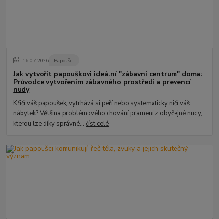
16
.
07
.
2026
Papoušci
Jak vytvořit papouškovi ideální "zábavní centrum" doma:
Průvodce vytvořením zábavného prostředí a prevencí
nudy
Křičí váš papoušek, vytrhává si peří nebo systematicky ničí váš
nábytek? Většina problémového chování pramení z obyčejné nudy,
kterou lze díky správné...
číst celé