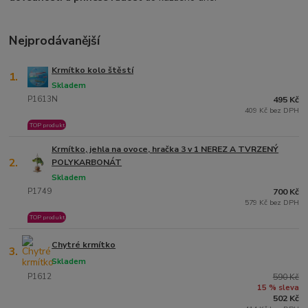
Nejprodávanější
Krmítko kolo štěstí
1.
Skladem
P1613N
495 Kč
409 Kč bez DPH
TOP produkt
Krmítko, jehla na ovoce, hračka 3 v 1 NEREZ A TVRZENÝ
2.
POLYKARBONÁT
Skladem
P1749
700 Kč
579 Kč bez DPH
TOP produkt
Chytré krmítko
3.
Skladem
P1612
590 Kč
15 % sleva
502 Kč