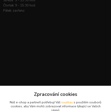
Středa: 9 - 15:30 hod
Čtvrtek: 9 - 15:30 hod
Pátek: zavřeno
Kontakty
Zpracování cookies
+420 777 959 094
Náš e-shop a partneři potřebují Váš
souhlas
s použitím souborů
(Po-Pá, 8-16 hod.)
cookies, aby Vám mohli zobrazovat informace týkající se Vašich
zájmů.