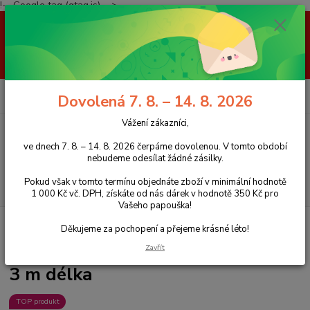
!-- Google tag (gtag.js) -->
Vážení zákazníci, ve dnech 7. 8. – 14. 8. 2026 čerpáme dovolenou. V
tomto období nebudeme odesílat žádné zásilky. Pokud však v tomto
termínu objednáte zboží v minimální hodnotě 1 000 Kč vč. DPH, získáte
od nás dárek v hodnotě 350 Kč pro Vašeho papouška! Děkujeme za
pochopení a přejeme krásné léto!
0
ks
+420 777 959 094
CZK
Dovolená 7. 8. – 14. 8. 2026
za
0 Kč
(Po-Pá, 8-16 hod.)
Vážení zákazníci,
Menu
ve dnech 7. 8. – 14. 8. 2026 čerpáme dovolenou. V tomto období
nebudeme odesílat žádné zásilky.
Pokud však v tomto termínu objednáte zboží v minimální hodnotě
Hledat
1 000 Kč vč. DPH, získáte od nás dárek v hodnotě 350 Kč pro
Vašeho papouška!
Úvod
Hračky pro papoušky
Kůže pro opravu / výrobu hraček, 3 m délka
Děkujeme za pochopení a přejeme krásné léto!
Kůže pro opravu / výrobu hraček,
Zavřít
3 m délka
TOP produkt