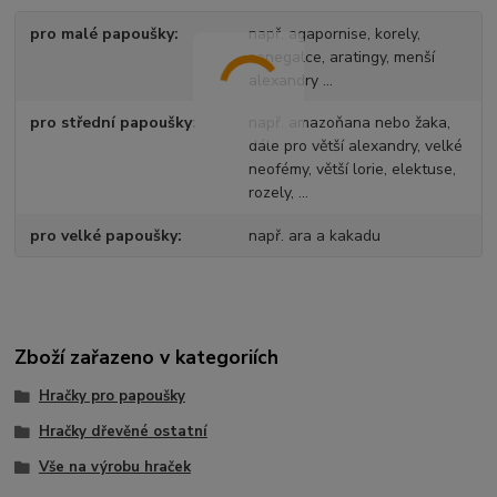
pro malé papoušky
např. agapornise, korely,
senegalce, aratingy, menší
alexandry ...
pro střední papoušky
např. amazoňana nebo žaka,
dále pro větší alexandry, velké
neofémy, větší lorie, elektuse,
rozely, ...
pro velké papoušky
např. ara a kakadu
Zboží zařazeno v kategoriích
Hračky pro papoušky
Hračky dřevěné ostatní
Vše na výrobu hraček