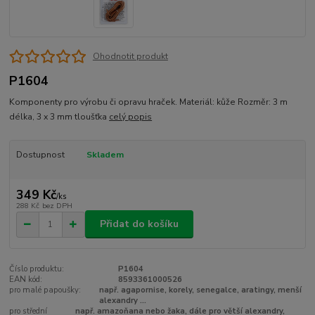
Ohodnotit produkt
P1604
Komponenty pro výrobu či opravu hraček. Materiál: kůže Rozměr: 3 m
délka, 3 x 3 mm tloušťka
celý popis
Dostupnost
Skladem
349 Kč
/
ks
288 Kč
bez DPH
Přidat do košíku
Číslo produktu:
P1604
EAN kód:
8593361000526
pro malé papoušky:
např. agapornise, korely, senegalce, aratingy, menší
alexandry ...
pro střední
např. amazoňana nebo žaka, dále pro větší alexandry,