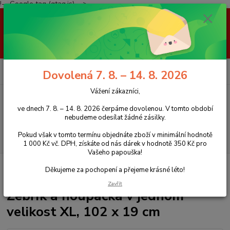
!-- Google tag (gtag.js) -->
Vážení zákazníci, ve dnech 7. 8. – 14. 8. 2026 čerpáme dovolenou. V
tomto období nebudeme odesílat žádné zásilky. Pokud však v tomto
termínu objednáte zboží v minimální hodnotě 1 000 Kč vč. DPH, získáte
od nás dárek v hodnotě 350 Kč pro Vašeho papouška! Děkujeme za
pochopení a přejeme krásné léto!
0
ks
+420 777 959 094
CZK
Dovolená 7. 8. – 14. 8. 2026
za
0 Kč
(Po-Pá, 8-16 hod.)
Vážení zákazníci,
Menu
ve dnech 7. 8. – 14. 8. 2026 čerpáme dovolenou. V tomto období
nebudeme odesílat žádné zásilky.
Pokud však v tomto termínu objednáte zboží v minimální hodnotě
Hledat
1 000 Kč vč. DPH, získáte od nás dárek v hodnotě 350 Kč pro
Vašeho papouška!
Úvod
Hračky pro papoušky
Žebřík a houpačka v jednom velikost XL, 102
Děkujeme za pochopení a přejeme krásné léto!
x 19 cm
Zavřít
Žebřík a houpačka v jednom
velikost XL, 102 x 19 cm