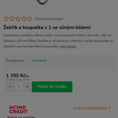
Ohodnotit produkt
Žebřík a houpačka v 1 se silnými kůžemi
Vyrobeno z tvrdého dřeva a kůží, na nerezovém řetězu. Rozměr: 102 cm
(délka) x 19 cm (šířka). Hračka je vhodná pro střední a velké papoušky, je
vhodná i pro konzervativní papoušky.
celý popis
Dostupnost
Skladem
1 390 Kč
/
ks
1 149 Kč
bez DPH
Přidat do košíku
Splátková kalkulačka
Nákup na splátky