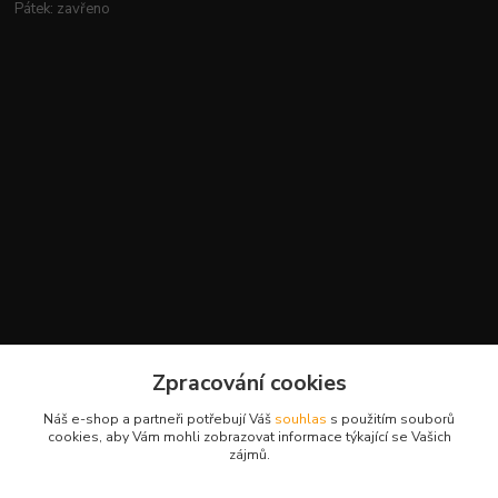
Pátek: zavřeno
Kontakty
Zpracování cookies
+420 777 959 094
Náš e-shop a partneři potřebují Váš
souhlas
s použitím souborů
(Po-Pá, 8-16 hod.)
cookies, aby Vám mohli zobrazovat informace týkající se Vašich
zájmů.
slavikova.terra@gmail.com