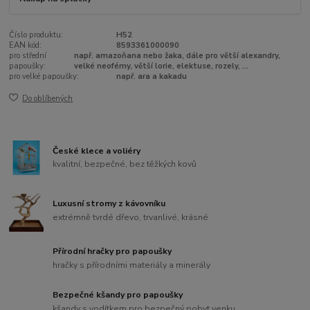
Číslo produktu:
H52
EAN kód:
8593361000090
pro střední
např. amazoňana nebo žaka, dále pro větší alexandry,
papoušky:
velké neofémy, větší lorie, elektuse, rozely, ...
pro velké papoušky:
např. ara a kakadu
Do oblíbených
České klece a voliéry
kvalitní, bezpečné, bez těžkých kovů
Luxusní stromy z kávovníku
extrémně tvrdé dřevo, trvanlivé, krásné
Přírodní hračky pro papoušky
hračky s přírodními materiály a minerály
Bezpečné kšandy pro papoušky
kšandy s vodítkem pro bezpečný pobyt venku