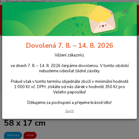
!-- Google tag (gtag.js) -->
Vážení zákazníci, ve dnech 7. 8. – 14. 8. 2026 čerpáme dovolenou. V
tomto období nebudeme odesílat žádné zásilky. Pokud však v tomto
termínu objednáte zboží v minimální hodnotě 1 000 Kč vč. DPH, získáte
od nás dárek v hodnotě 350 Kč pro Vašeho papouška! Děkujeme za
pochopení a přejeme krásné léto!
0
ks
+420 777 959 094
CZK
Dovolená 7. 8. – 14. 8. 2026
za
0 Kč
(Po-Pá, 8-16 hod.)
Vážení zákazníci,
Menu
ve dnech 7. 8. – 14. 8. 2026 čerpáme dovolenou. V tomto období
nebudeme odesílat žádné zásilky.
Pokud však v tomto termínu objednáte zboží v minimální hodnotě
Hledat
1 000 Kč vč. DPH, získáte od nás dárek v hodnotě 350 Kč pro
Vašeho papouška!
Úvod
Hračky pro papoušky
Bohatá naučná hračka s kůžemi, 58 x 17 cm
Děkujeme za pochopení a přejeme krásné léto!
Bohatá naučná hračka s kůžemi,
Zavřít
58 x 17 cm
Novinka
Akce