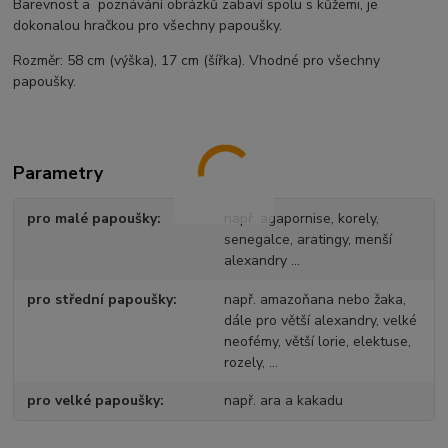
Barevnost a poznávání obrázků zabaví spolu s kůžemi, je
dokonalou hračkou pro všechny papoušky.
Rozměr: 58 cm (výška), 17 cm (šířka). Vhodné pro všechny
papoušky.
Parametry
pro malé papoušky
např. agapornise, korely,
senegalce, aratingy, menší
alexandry ...
pro střední papoušky
např. amazoňana nebo žaka,
dále pro větší alexandry, velké
neofémy, větší lorie, elektuse,
rozely, ...
pro velké papoušky
např. ara a kakadu