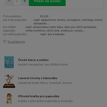
Přidat do košíku
Číslo produktu:
K1125
pro malé papoušky:
např. agapornise, korely, senegalce, aratingy, menší
alexandry ...
pro střední
např. amazoňana nebo žaka, dále pro větší alexandry,
papoušky:
velké neofémy, větší lorie, elektuse, rozely, ...
pro velké papoušky:
např. ara a kakadu
Do oblíbených
České klece a voliéry
kvalitní, bezpečné, bez těžkých kovů
Luxusní stromy z kávovníku
extrémně tvrdé dřevo, trvanlivé, krásné
Přírodní hračky pro papoušky
hračky s přírodními materiály a minerály