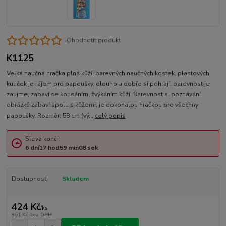
Ohodnotit produkt
K1125
Velká naučná hračka plná kůží, barevných naučných kostek, plastových
kuliček je rájem pro papoušky, dlouho a dobře si pohrají, barevnost je
zaujme, zabaví se kousáním, žvýkáním kůží. Barevnost a poznávání
obrázků zabaví spolu s kůžemi, je dokonalou hračkou pro všechny
papoušky. Rozměr: 58 cm (vý...
celý popis
Sleva končí:
6
dní
17
hod
59
min
07
sek
Dostupnost
Skladem
424 Kč
/
ks
351 Kč
bez DPH