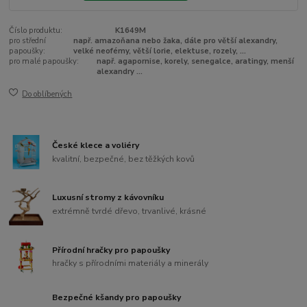
Číslo produktu:
K1649M
pro střední
např. amazoňana nebo žaka, dále pro větší alexandry,
papoušky:
velké neofémy, větší lorie, elektuse, rozely, ...
pro malé papoušky:
např. agapornise, korely, senegalce, aratingy, menší
alexandry ...
Do oblíbených
České klece a voliéry
kvalitní, bezpečné, bez těžkých kovů
Luxusní stromy z kávovníku
extrémně tvrdé dřevo, trvanlivé, krásné
Přírodní hračky pro papoušky
hračky s přírodními materiály a minerály
Bezpečné kšandy pro papoušky