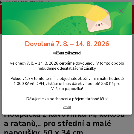
!-- Google tag (gtag.js) -->
Vážení zákazníci, ve dnech 7. 8. – 14. 8. 2026 čerpáme dovolenou. V
tomto období nebudeme odesílat žádné zásilky. Pokud však v tomto
termínu objednáte zboží v minimální hodnotě 1 000 Kč vč. DPH, získáte
od nás dárek v hodnotě 350 Kč pro Vašeho papouška! Děkujeme za
pochopení a přejeme krásné léto!
0
ks
+420 777 959 094
CZK
Dovolená 7. 8. – 14. 8. 2026
za
0 Kč
(Po-Pá, 8-16 hod.)
Vážení zákazníci,
Menu
ve dnech 7. 8. – 14. 8. 2026 čerpáme dovolenou. V tomto období
nebudeme odesílat žádné zásilky.
Pokud však v tomto termínu objednáte zboží v minimální hodnotě
Hledat
1 000 Kč vč. DPH, získáte od nás dárek v hodnotě 350 Kč pro
Vašeho papouška!
Úvod
Hračky pro papoušky
Houpačky
Houpačka z kávovníku M,
Děkujeme za pochopení a přejeme krásné léto!
kokosů a ratanů,.. pro střední a malé papoušky, 50 x 34 cm
Zavřít
Houpačka z kávovníku M, kokosů
a ratanů,.. pro střední a malé
papoušky, 50 x 34 cm