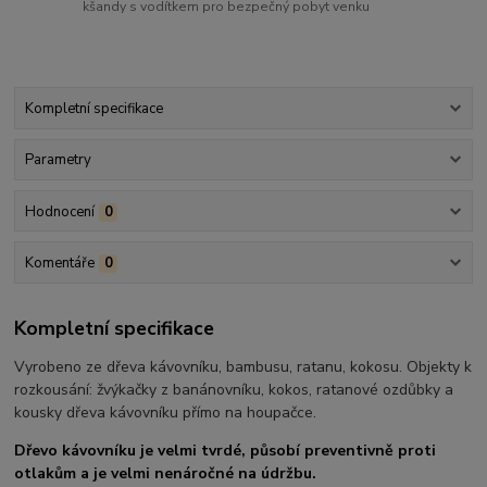
kšandy s vodítkem pro bezpečný pobyt venku
Kompletní specifikace
Parametry
Hodnocení
0
Komentáře
0
Kompletní specifikace
Vyrobeno ze dřeva kávovníku, bambusu, ratanu, kokosu. Objekty k
rozkousání: žvýkačky z banánovníku, kokos, ratanové ozdůbky a
kousky dřeva kávovníku přímo na houpačce.
Dřevo kávovníku je velmi tvrdé, působí preventivně proti
otlakům a je velmi nenáročné na údržbu.