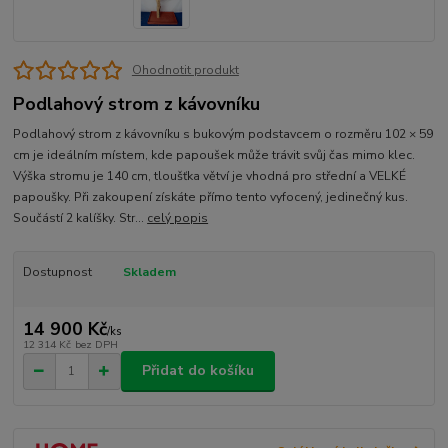
Ohodnotit produkt
Podlahový strom z kávovníku
Podlahový strom z kávovníku s bukovým podstavcem o rozměru 102 × 59
cm je ideálním místem, kde papoušek může trávit svůj čas mimo klec.
Výška stromu je 140 cm, tloušťka větví je vhodná pro střední a VELKÉ
papoušky. Při zakoupení získáte přímo tento vyfocený, jedinečný kus.
Součástí 2 kalíšky. Str...
celý popis
Dostupnost
Skladem
14 900 Kč
/
ks
12 314 Kč
bez DPH
Přidat do košíku