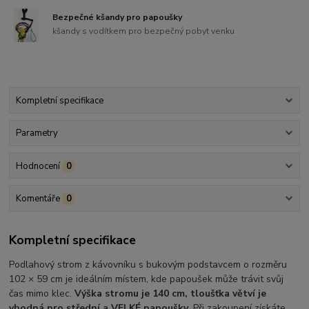
Bezpečné kšandy pro papoušky
kšandy s vodítkem pro bezpečný pobyt venku
Kompletní specifikace
Parametry
Hodnocení
0
Komentáře
0
Kompletní specifikace
Podlahový strom z kávovníku s bukovým podstavcem o rozměru
102 × 59 cm je ideálním místem, kde papoušek může trávit svůj
čas mimo klec.
Výška stromu je 140 cm, tloušťka větví je
vhodná pro střední a VELKÉ papoušky.
Při zakoupení získáte