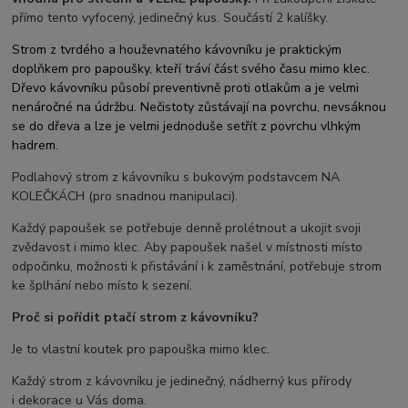
přímo tento vyfocený, jedinečný kus. Součástí 2 kalíšky.
Strom z tvrdého a houževnatého kávovníku je praktickým
doplňkem pro papoušky, kteří tráví část svého času mimo klec.
Dřevo kávovníku působí preventivně proti otlakům a je velmi
nenáročné na údržbu. Nečistoty zůstávají na povrchu, nevsáknou
se do dřeva a lze je velmi jednoduše setřít z povrchu vlhkým
hadrem.
Podlahový strom z kávovníku s bukovým podstavcem NA
KOLEČKÁCH (pro snadnou manipulaci).
Každý papoušek se potřebuje denně prolétnout a ukojit svoji
zvědavost i mimo klec. Aby papoušek našel v místnosti místo
odpočinku, možnosti k přistávání i k zaměstnání, potřebuje strom
ke šplhání nebo místo k sezení.
Proč si pořídit ptačí strom z kávovníku?
Je to vlastní koutek pro papouška mimo klec.
Každý strom z kávovníku je jedinečný, nádherný kus přírody
i dekorace u Vás doma.