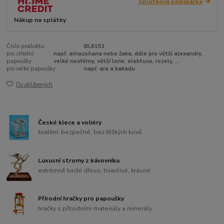
Splátková kalkulačka
Nákup na splátky
Číslo produktu:
BL6151
pro střední
např. amazoňana nebo žaka, dále pro větší alexandry,
papoušky:
velké neofémy, větší lorie, elektuse, rozely, ...
pro velké papoušky:
např. ara a kakadu
Do oblíbených
České klece a voliéry
kvalitní, bezpečné, bez těžkých kovů
Luxusní stromy z kávovníku
extrémně tvrdé dřevo, trvanlivé, krásné
Přírodní hračky pro papoušky
hračky s přírodními materiály a minerály