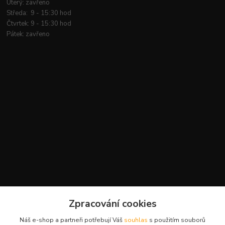
Úterý: zavřeno
Středa: 9 - 15:30 hod
Čtvrtek: 9 - 15:30 hod
Pátek: zavřeno
Kontakty
Zpracování cookies
+420 777 959 094
Náš e-shop a partneři potřebují Váš
souhlas
s použitím souborů