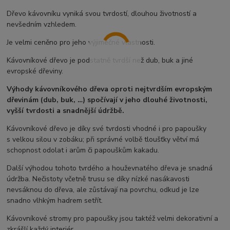
Dřevo kávovníku vyniká svou tvrdostí, dlouhou životností a
nevšedním vzhledem.
Je velmi ceněno pro jeho výjimečné vlastnosti.
Kávovníkové dřevo je podstatně tvrdší než dub, buk a jiné
evropské dřeviny.
Výhody kávovníkového dřeva oproti nejtvrdším evropským
dřevinám (dub, buk, …) spočívají v jeho dlouhé životnosti,
vyšší tvrdosti a snadnější údržbě.
Kávovníkové dřevo je díky své tvrdosti vhodné i pro papoušky
s velkou silou v zobáku; při správné volbě tloušťky větví má
schopnost odolat i arům či papouškům kakadu.
Další výhodou tohoto tvrdého a houževnatého dřeva je snadná
údržba. Nečistoty včetně trusu se díky nízké nasákavosti
nevsáknou do dřeva, ale zůstávají na povrchu, odkud je lze
snadno vlhkým hadrem setřít.
Kávovníkové stromy pro papoušky jsou taktéž velmi dekorativní a
zkrášlí každý interiér.