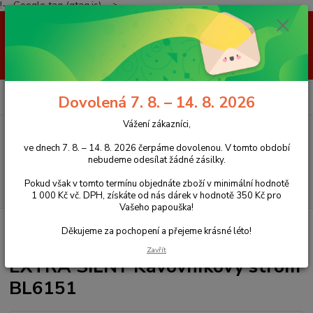
!-- Google tag (gtag.js) -->
Vážení zákazníci, ve dnech 7. 8. – 14. 8. 2026 čerpáme dovolenou. V
tomto období nebudeme odesílat žádné zásilky. Pokud však v tomto
termínu objednáte zboží v minimální hodnotě 1 000 Kč vč. DPH, získáte
od nás dárek v hodnotě 350 Kč pro Vašeho papouška! Děkujeme za
pochopení a přejeme krásné léto!
0
ks
+420 777 959 094
CZK
Dovolená 7. 8. – 14. 8. 2026
za
0 Kč
(Po-Pá, 8-16 hod.)
Vážení zákazníci,
Menu
ve dnech 7. 8. – 14. 8. 2026 čerpáme dovolenou. V tomto období
nebudeme odesílat žádné zásilky.
Pokud však v tomto termínu objednáte zboží v minimální hodnotě
Hledat
1 000 Kč vč. DPH, získáte od nás dárek v hodnotě 350 Kč pro
Vašeho papouška!
Úvod
Stromy z kávovníku
Stromy z kávovníku podlahové
EXTRA
Děkujeme za pochopení a přejeme krásné léto!
SILNÝ Kávovníkový strom BL6151
Zavřít
EXTRA SILNÝ Kávovníkový strom
BL6151