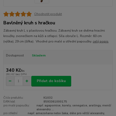
Ohodnotit produkt
Bavlněný kruh s hračkou
Zábavný kruh L s plastovou hračkou. Zábavný kruh se dvěma hracími
kroužky, zvonečkem na kůži a střapci. Síla obruče L. Rozměr: 60 cm
(výška), 29 cm (šířka). Vhodné pro malé a střední papoušky.
celý popis
Dostupnost
Skladem
340 Kč
/
ks
281 Kč
bez DPH
Přidat do košíku
Číslo produktu:
K1032
EAN kód:
8593361000175
pro malé papoušky:
např. agapornise, korely, senegalce, aratingy, menší
alexandry ...
pro střední
např. amazoňana nebo žaka, dále pro větší alexandry,