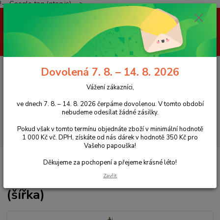
!-- Google tag (gtag.js) -->
Vážení zákazníci, ve dnech 7. 8. – 14. 8. 2026 čerpáme dovolenou. V
tomto období nebudeme odesílat žádné zásilky. Pokud však v tomto
termínu objednáte zboží v minimální hodnotě 1 000 Kč vč. DPH, získáte
od nás dárek v hodnotě 350 Kč pro Vašeho papouška! Děkujeme za
pochopení a přejeme krásné léto!
0
ks
+420 777 959 094
CZK
Dovolená 7. 8. – 14. 8. 2026
za
0 Kč
(Po-Pá, 8-16 hod.)
Vážení zákazníci,
Menu
ve dnech 7. 8. – 14. 8. 2026 čerpáme dovolenou. V tomto období
nebudeme odesílat žádné zásilky.
Pokud však v tomto termínu objednáte zboží v minimální hodnotě
Hledat
1 000 Kč vč. DPH, získáte od nás dárek v hodnotě 350 Kč pro
Vašeho papouška!
Úvod
Hračky pro papoušky
Silný kruh L s hračkou, 29 cm (šířka)
Děkujeme za pochopení a přejeme krásné léto!
Silný kruh L s hračkou, 29 cm
Zavřít
(šířka)