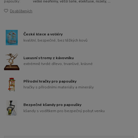
papoušky:
velké neofémy, větší lorie, elektuse, rozely, ...
Do oblíbených
České klece a voliéry
kvalitní, bezpečné, bez těžkých kovů
Luxusní stromy z kávovníku
extrémně tvrdé dřevo, trvanlivé, krásné
Přírodní hračky pro papoušky
hračky s přírodními materiály a minerály
Bezpečné kšandy pro papoušky
kšandy s vodítkem pro bezpečný pobyt venku