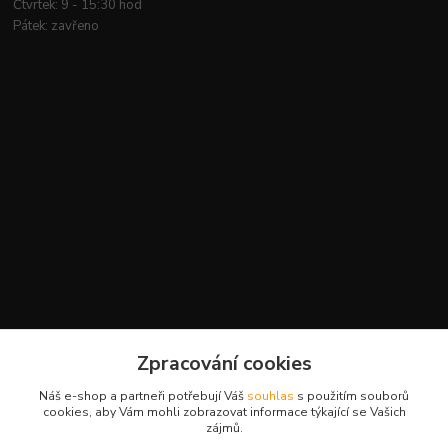
Čtvrtek: 9 - 15:30 hod
Pátek: zavřeno
Kontakty
Zpracování cookies
+420 777 959 094
Náš e-shop a partneři potřebují Váš
souhlas
s použitím souborů
(Po-Pá, 8-16 hod.)
cookies, aby Vám mohli zobrazovat informace týkající se Vašich
zájmů.
slavikova.terra@gmail.com