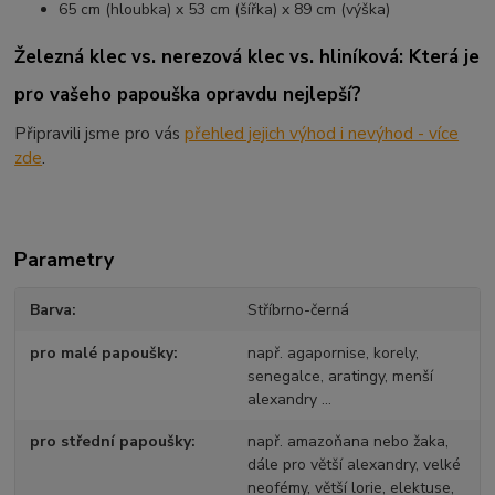
65 cm (hloubka) x 53 cm (šířka) x 89 cm (výška)
Železná klec vs. nerezová klec vs. hliníková: Která je
pro vašeho papouška opravdu nejlepší?
Připravili jsme pro vás
přehled jejich výhod i nevýhod - více
zde
.
Parametry
Barva
Stříbrno-černá
pro malé papoušky
např. agapornise, korely,
senegalce, aratingy, menší
alexandry ...
pro střední papoušky
např. amazoňana nebo žaka,
dále pro větší alexandry, velké
neofémy, větší lorie, elektuse,