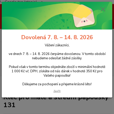
!-- Google tag (gtag.js) -->
Vážení zákazníci, ve dnech 7. 8. – 14. 8. 2026 čerpáme dovolenou. V
tomto období nebudeme odesílat žádné zásilky. Pokud však v tomto
termínu objednáte zboží v minimální hodnotě 1 000 Kč vč. DPH, získáte
od nás dárek v hodnotě 350 Kč pro Vašeho papouška! Děkujeme za
pochopení a přejeme krásné léto!
0
ks
+420 777 959 094
CZK
Dovolená 7. 8. – 14. 8. 2026
za
0 Kč
(Po-Pá, 8-16 hod.)
Vážení zákazníci,
Menu
ve dnech 7. 8. – 14. 8. 2026 čerpáme dovolenou. V tomto období
nebudeme odesílat žádné zásilky.
Pokud však v tomto termínu objednáte zboží v minimální hodnotě
Hledat
1 000 Kč vč. DPH, získáte od nás dárek v hodnotě 350 Kč pro
Vašeho papouška!
Úvod
Klece a voliéry pro papoušky
Železné klece a voliéry
klece pro
Děkujeme za pochopení a přejeme krásné léto!
malé papoušky
Klec pro malé a střední papoušky 131
Zavřít
Klec pro malé a střední papoušky
131