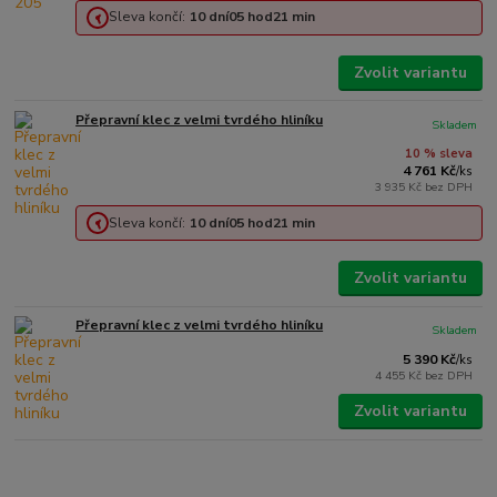
Sleva končí:
10
dní
05
hod
21
min
Zvolit variantu
Přepravní klec z velmi tvrdého hliníku
Skladem
10 % sleva
4 761 Kč
/
ks
3 935 Kč
bez DPH
Sleva končí:
10
dní
05
hod
21
min
Zvolit variantu
Přepravní klec z velmi tvrdého hliníku
Skladem
5 390 Kč
/
ks
4 455 Kč
bez DPH
Zvolit variantu