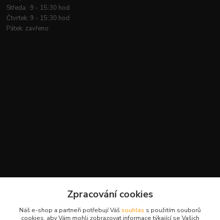
Středa: 9 - 15:30 hod
Čtvrtek: 9 - 15:30 hod
Pátek: zavřeno
Kontakty
Zpracování cookies
+420 777 959 094
Náš e-shop a partneři potřebují Váš
souhlas
s použitím souborů
(Po-Pá, 8-16 hod.)
cookies, aby Vám mohli zobrazovat informace týkající se Vašich