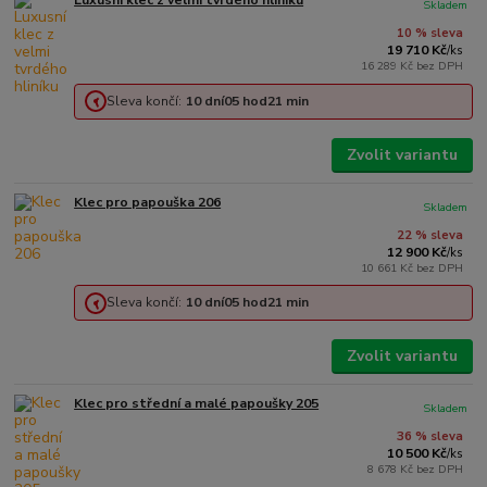
Luxusní klec z velmi tvrdého hliníku
Skladem
10 % sleva
19 710 Kč
/
ks
16 289 Kč
bez DPH
Sleva končí:
10
dní
05
hod
21
min
Zvolit variantu
Klec pro papouška 206
Skladem
22 % sleva
12 900 Kč
/
ks
10 661 Kč
bez DPH
Sleva končí:
10
dní
05
hod
21
min
Zvolit variantu
Klec pro střední a malé papoušky 205
Skladem
36 % sleva
10 500 Kč
/
ks
8 678 Kč
bez DPH