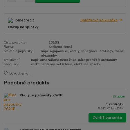
Splátková kalkulačka
Nákup na splátky
Číslo produktu:
131BS
Barva:
Stříbrno-černá
pro malé papoušky:
např. agapornise, korely, senegalce, aratingy, menší
alexandry ...
pro střední
např. amazoňana nebo žaka, dále pro větší alexandry,
papoušky:
velké neofémy, větší lorie, elektuse, rozely, ...
Do oblíbených
Podobné produkty
Klec pro papoušky 2620E
Skladem
6 790 Kč
/
ks
5 612 Kč
bez DPH
Zvolit variantu