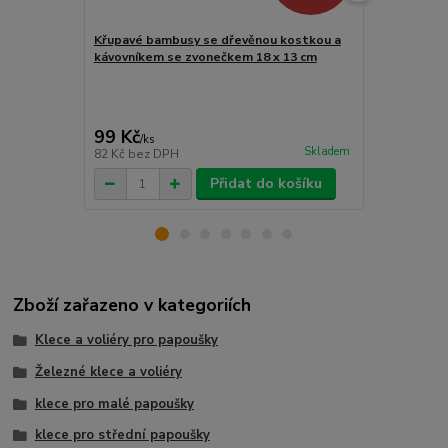
Křupavé bambusy se dřevěnou kostkou a
Oříškové min
kávovníkem se zvonečkem 18 x 13 cm
plastové kul
99 Kč
120 Kč
/
ks
/
ks
Skladem
82 Kč
bez DPH
99 Kč
bez D
Přidat do košíku
Zboží zařazeno v kategoriích
Klece a voliéry pro papoušky
Železné klece a voliéry
klece pro malé papoušky
klece pro střední papoušky