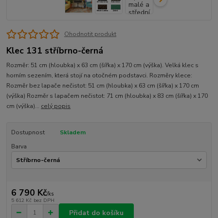
Ohodnotit produkt
Klec 131 stříbrno-černá
Rozměr: 51 cm (hloubka) x 63 cm (šířka) x 170 cm (výška). Velká klec s
horním sezením, která stojí na otočném podstavci. Rozměry klece:
Rozměr bez lapače nečistot: 51 cm (hloubka) x 63 cm (šířka) x 170 cm
(výška) Rozměr s lapačem nečistot: 71 cm (hloubka) x 83 cm (šířka) x 170
cm (výška)...
celý popis
Dostupnost
Skladem
Barva
6 790 Kč
/
ks
5 612 Kč
bez DPH
Přidat do košíku