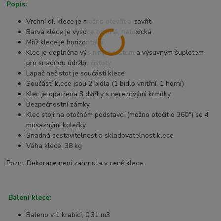
Popis:
Vrchní díl klece je možno otevřít a zavřít
Barva klece je vysoce odolná, netoxická
Mříž klece je horizontální
Klec je doplněna výsuvným roštem a výsuvným šupletem
pro snadnou údržbu čistoty
Lapač nečistot je součástí klece
Součástí klece jsou 2 bidla (1 bidlo vnitřní, 1 horní)
Klec je opatřena 3 dvířky s nerezovými krmítky
Bezpečnostní zámky
Klec stojí na otočném podstavci (možno otočit o 360°) se 4
mosaznými kolečky
Snadná sestavitelnost a skladovatelnost klece
Váha klece: 38 kg
Pozn.: Dekorace není zahrnuta v ceně klece.
Balení klece:
Baleno v 1 krabici, 0,31 m3