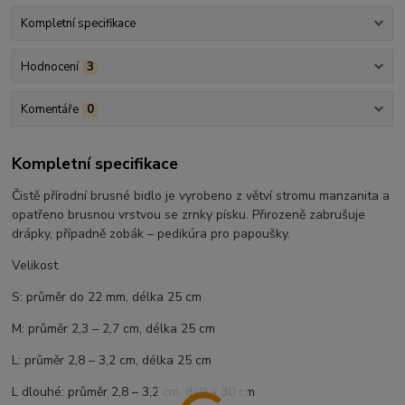
Kompletní specifikace
Hodnocení
3
Komentáře
0
Kompletní specifikace
Čistě přírodní brusné bidlo je vyrobeno z větví stromu manzanita a
opatřeno brusnou vrstvou se zrnky písku. Přirozeně zabrušuje
drápky, případně zobák – pedikúra pro papoušky.
Velikost
S: p
růměr do 22 mm, délka 25 cm
M: p
růměr 2,3 – 2,7 cm, délka 25 cm
L: p
růměr 2,8 – 3,2 cm, délka 25 cm
L dlouhé: průměr 2,8 – 3,2 cm, délka 30 cm