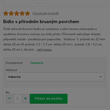
Ohodnotit produkt
Bidlo s přírodním brusným povrchem
Čistě přírodní brusné bidlo je vyrobeno z větví stromu manzanita a
opatřeno brusnou vrstvou se zrnky písku. Přirozeně zabrušuje drápky,
případně zobák – pedikúra pro papoušky. Velikost S: průměr do 22 mm,
délka 25 cm M: průměr 2,3 – 2,7 cm, délka 25 cm L: průměr 2,8 – 3,2 cm,
délka 25 cm L dlouhé...
celý popis
Dostupnost
Skladem
Velikost
/
ks
Přidat do košíku