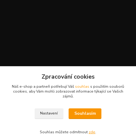
Kontakty
Zpracování cookies
+420 777 959 094
Náš e-shop a partneři potřebují Váš
souhlas
s použitím souborů
(Po-Pá, 8-16 hod.)
cookies, aby Vám mohli zobrazovat informace týkající se Vašich
zájmů.
slavikova.terra@gmail.com
Souhlasím
Nastavení
Souhlas můžete odmítnout
zde
.