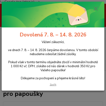
!-- Google tag (gtag.js) -->
Vážení zákazníci, ve dnech 7. 8. – 14. 8. 2026 čerpáme dovolenou. V
tomto období nebudeme odesílat žádné zásilky. Pokud však v tomto
termínu objednáte zboží v minimální hodnotě 1 000 Kč vč. DPH, získáte
od nás dárek v hodnotě 350 Kč pro Vašeho papouška! Děkujeme za
pochopení a přejeme krásné léto!
0
ks
+420 777 959 094
CZK
Dovolená 7. 8. – 14. 8. 2026
za
0 Kč
(Po-Pá, 8-16 hod.)
Vážení zákazníci,
Menu
ve dnech 7. 8. – 14. 8. 2026 čerpáme dovolenou. V tomto období
nebudeme odesílat žádné zásilky.
Pokud však v tomto termínu objednáte zboží v minimální hodnotě
Hledat
1 000 Kč vč. DPH, získáte od nás dárek v hodnotě 350 Kč pro
Vašeho papouška!
Úvod
Bidla
Brusné bidlo S - 3XL PEDIKÚRA pro papoušky
Děkujeme za pochopení a přejeme krásné léto!
Brusné bidlo S - 3XL PEDIKÚRA
Zavřít
pro papoušky