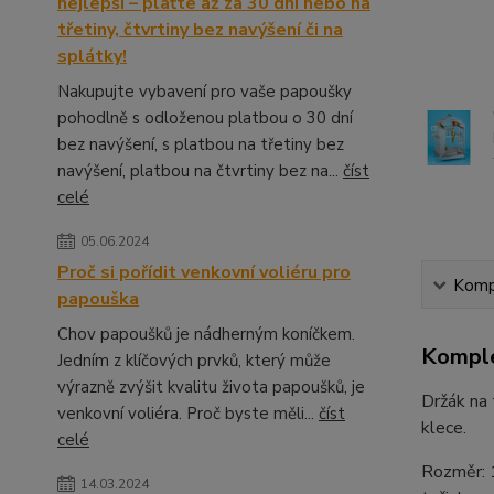
nejlepší – plaťte až za 30 dní nebo na
třetiny, čtvrtiny bez navýšení či na
splátky!
Nakupujte vybavení pro vaše papoušky
pohodlně s odloženou platbou o 30 dní
bez navýšení, s platbou na třetiny bez
navýšení, platbou na čtvrtiny bez na...
číst
celé
05.06.2024
Proč si pořídit venkovní voliéru pro
Kompl
papouška
Chov papoušků je nádherným koníčkem.
Komple
Jedním z klíčových prvků, který může
výrazně zvýšit kvalitu života papoušků, je
Držák na 
venkovní voliéra. Proč byste měli...
číst
klece.
celé
Rozměr: 1
14.03.2024