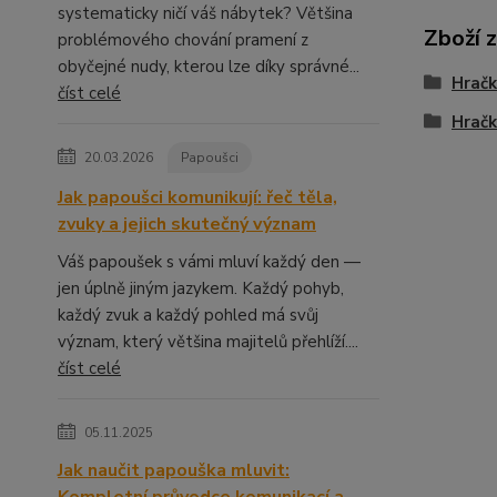
systematicky ničí váš nábytek? Většina
Zboží 
problémového chování pramení z
obyčejné nudy, kterou lze díky správné...
Hračk
číst celé
Hračk
20.03.2026
Papoušci
Jak papoušci komunikují: řeč těla,
zvuky a jejich skutečný význam
Váš papoušek s vámi mluví každý den —
jen úplně jiným jazykem. Každý pohyb,
každý zvuk a každý pohled má svůj
význam, který většina majitelů přehlíží....
číst celé
05.11.2025
Jak naučit papouška mluvit: