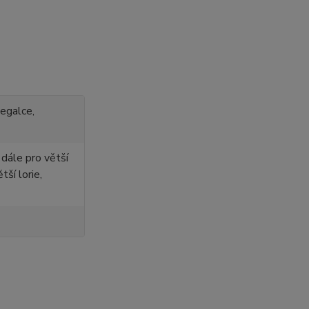
negalce,
dále pro větší
tší lorie,