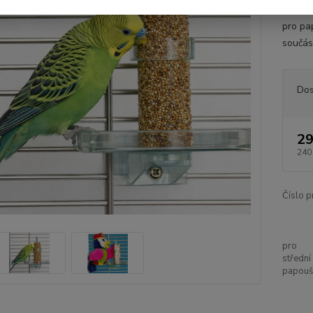
Rozměr
pro pap
součás
Dos
29
240
Číslo p
pro
střední
papouš