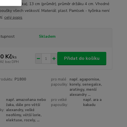
: 17 cm (délka), 13 cm (průměr), průměr držáku 4 cm. Vhodné
oušky všech velikostí. Materiál: plast. Pamlsek - tyčinka není
tí.
celý popis
tupnost
Skladem
0 Kč
/
ks
Přidat do košíku
 Kč
bez DPH
roduktu:
P1800
pro malé
např. agapornise,
papoušky:
korely, senegalce,
aratingy, menší
alexandry ...
např. amazoňana nebo
pro velké
např. ara a
žaka, dále pro větší
papoušky:
kakadu
ky:
alexandry, velké
neofémy, větší lorie,
elektuse, rozely, ...