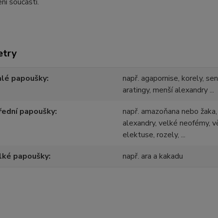
ení součástí.
etry
alé papoušky
např. agapornise, korely, se
aratingy, menší alexandry ...
řední papoušky
např. amazoňana nebo žaka, 
alexandry, velké neofémy, vě
elektuse, rozely, ...
lké papoušky
např. ara a kakadu