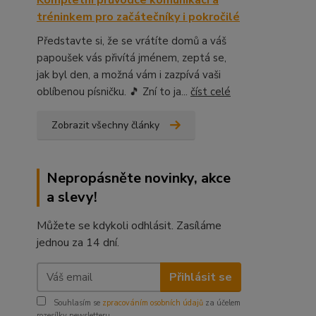
Kompletní průvodce komunikací a
tréninkem pro začátečníky i pokročilé
Představte si, že se vrátíte domů a váš
papoušek vás přivítá jménem, zeptá se,
jak byl den, a možná vám i zazpívá vaši
oblíbenou písničku. 🎵 Zní to ja...
číst celé
Zobrazit všechny články
Nepropásněte novinky, akce
a slevy!
Můžete se kdykoli odhlásit. Zasíláme
jednou za 14 dní.
Přihlásit se
Souhlasím se
zpracováním osobních údajů
za účelem
rozesílky newsletteru.