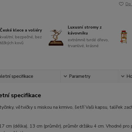
Do 
Luxusní stromy z
České klece a voliéry
kávovníku
kvalitní, bezpečné, bez
extrémně tvrdé dřevo,
těžkých kovů
trvanlivé, krásné
etní specifikace
Parametry
Ho
tní specifikace
tyčinky, větvičky s miskou na krmivo, šetří Vaši kapsu, talířek z
7 cm (délka), 13 cm (průměr), průměr držáku 4 cm. Vhodné pro p