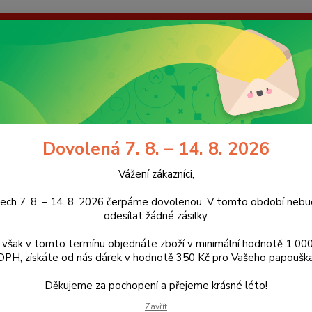
enou. V tomto období nebudeme odesílat žádné zásilky. Pokud však
dárek v hodnotě 350 Kč pro Vašeho papouška! Děkujeme za pochope
galerie
Kontakty
Ochrana soukromí
Nevíte
Hledat
+420
(Po-Pá
Dovolená 7. 8. – 14. 8. 2026
Doplňky
2 v 1 krmítko a držák na tyčinky, větvičky
Vážení zákazníci,
1 krmítko a držák na tyčinky, vět
ech 7. 8. – 14. 8. 2026 čerpáme dovolenou. V tomto období ne
odesílat žádné zásilky.
však v tomto termínu objednáte zboží v minimální hodnotě 1 000
DPH, získáte od nás dárek v hodnotě 350 Kč pro Vašeho papouška
P18
Děkujeme za pochopení a přejeme krásné léto!
Držák n
zachyt
Zavřít