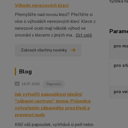
tyčinka n
Výhody nerezových klecí
Přemýšlíte nad novou klecí? Přečtěte si
více o výhodách nerezových klecí. Klece z
nerezové oceli mají několik výhod ve
Param
srovnání s klecemi z jiných ma...
číst celé
pro m
Zobrazit všechny novinky
pro st
Blog
16.07.2026
Papoušci
pro ve
Jak vytvořit papouškovi ideální
"zábavní centrum" doma: Průvodce
vytvořením zábavného prostředí a
prevencí nudy
Křičí váš papoušek, vytrhává si peří nebo