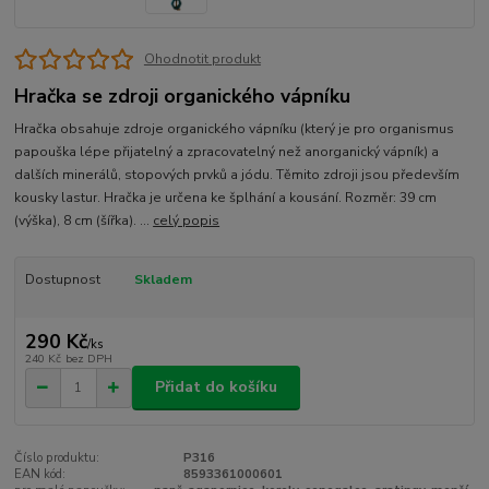
Ohodnotit produkt
Hračka se zdroji organického vápníku
Hračka obsahuje zdroje organického vápníku (který je pro organismus
papouška lépe přijatelný a zpracovatelný než anorganický vápník) a
dalších minerálů, stopových prvků a jódu. Těmito zdroji jsou především
kousky lastur. Hračka je určena ke šplhání a kousání. Rozměr: 39 cm
(výška), 8 cm (šířka). ...
celý popis
Dostupnost
Skladem
290 Kč
/
ks
240 Kč
bez DPH
Přidat do košíku
Číslo produktu:
P316
EAN kód:
8593361000601