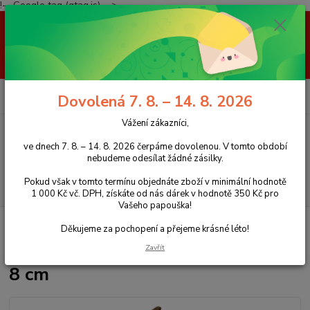
!-- Google tag (gtag.js) -->
Vážení zákazníci, ve dnech 7. 8. – 14. 8. 2026 čerpáme dovolenou. V
tomto období nebudeme odesílat žádné zásilky. Pokud však v tomto
termínu objednáte zboží v minimální hodnotě 1 000 Kč vč. DPH, získáte
od nás dárek v hodnotě 350 Kč pro Vašeho papouška! Děkujeme za
pochopení a přejeme krásné léto!
0
ks
+420 777 959 094
CZK
Dovolená 7. 8. – 14. 8. 2026
za
0 Kč
(Po-Pá, 8-16 hod.)
Vážení zákazníci,
Menu
ve dnech 7. 8. – 14. 8. 2026 čerpáme dovolenou. V tomto období
nebudeme odesílat žádné zásilky.
Pokud však v tomto termínu objednáte zboží v minimální hodnotě
Hledat
1 000 Kč vč. DPH, získáte od nás dárek v hodnotě 350 Kč pro
Vašeho papouška!
Úvod
Hračky pro papoušky
Závěs s kruhy a lasturami M, 39 x 8 cm
Děkujeme za pochopení a přejeme krásné léto!
Závěs s kruhy a lasturami M, 39 x
Zavřít
8 cm