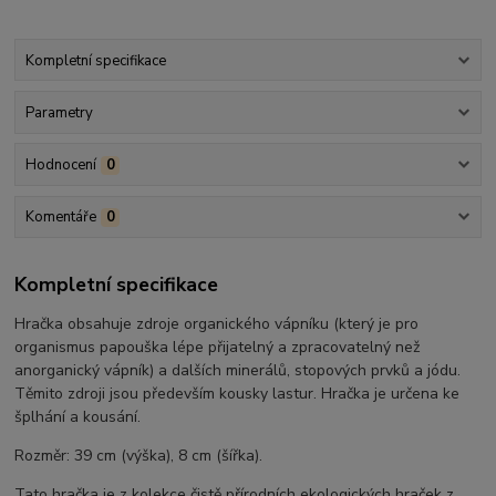
Kompletní specifikace
Parametry
Hodnocení
0
Komentáře
0
Kompletní specifikace
Hračka obsahuje zdroje organického vápníku (který je pro
organismus papouška lépe přijatelný a zpracovatelný než
anorganický vápník) a dalších minerálů, stopových prvků a jódu.
Těmito zdroji jsou především kousky lastur. Hračka je určena ke
šplhání a kousání.
Rozměr: 39 cm (výška), 8 cm (šířka).
Tato hračka je z kolekce čistě přírodních ekologických hraček z