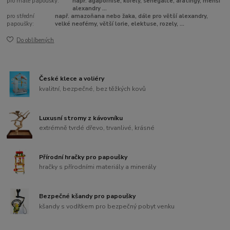
pro malé papoušky:
např. agapornise, korely, senegalce, aratingy, menší
alexandry ...
pro střední
např. amazoňana nebo žaka, dále pro větší alexandry,
papoušky:
velké neofémy, větší lorie, elektuse, rozely, ...
Do oblíbených
České klece a voliéry
kvalitní, bezpečné, bez těžkých kovů
Luxusní stromy z kávovníku
extrémně tvrdé dřevo, trvanlivé, krásné
Přírodní hračky pro papoušky
hračky s přírodními materiály a minerály
Bezpečné kšandy pro papoušky
kšandy s vodítkem pro bezpečný pobyt venku