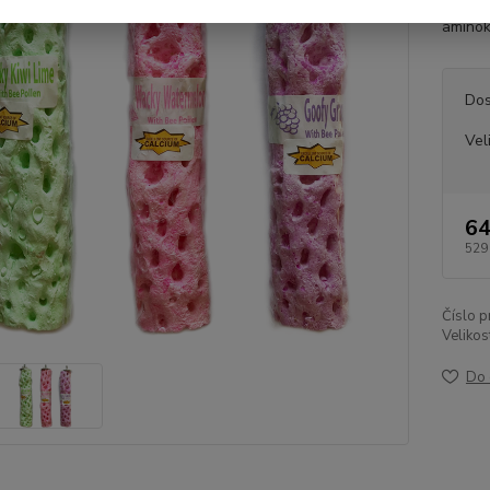
zdravý
aminok
Dos
Vel
64
529
Číslo p
Velikos
Do 