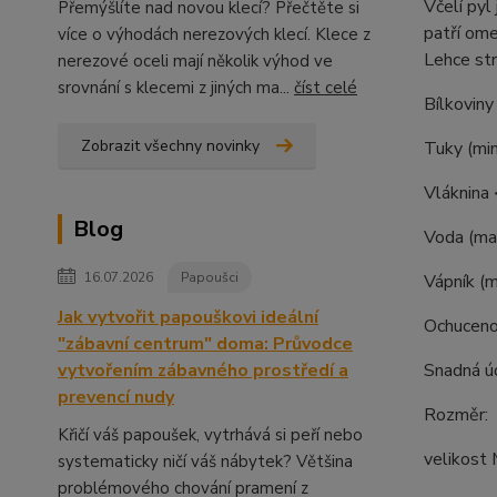
Včelí pyl
Přemýšlíte nad novou klecí? Přečtěte si
patří ome
více o výhodách nerezových klecí. Klece z
Lehce str
nerezové oceli mají několik výhod ve
srovnání s klecemi z jiných ma...
číst celé
Bílkoviny
Zobrazit všechny novinky
Tuky (mi
Vláknina
Blog
Voda (ma
16.07.2026
Papoušci
Vápník (
Jak vytvořit papouškovi ideální
Ochuceno
"zábavní centrum" doma: Průvodce
Snadná úd
vytvořením zábavného prostředí a
prevencí nudy
Rozměr:
Křičí váš papoušek, vytrhává si peří nebo
velikost 
systematicky ničí váš nábytek? Většina
problémového chování pramení z