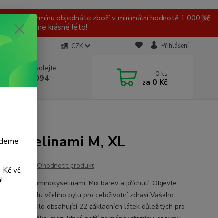
 v tomto termínu objednáte zboží v minimální hodnotě 1 000 Kč
ní a přejeme krásné léto!
Přihlášení
CZK
 si rady? Zavolejte.
0
ks
 777 959 094
za
0 Kč
, 8-16 hod.)
nokyselinami M, XL
budeme
Ohodnotit produkt
 Kč vč.
!
 vitamíny a aminokyselinami. Mix barev a příchutí. Objevte
 a léčivou sílu včelího pylu pro celoživotní zdraví Vašeho
ka. Jedlé bidlo obsahující 22 základních látek důležitých pro