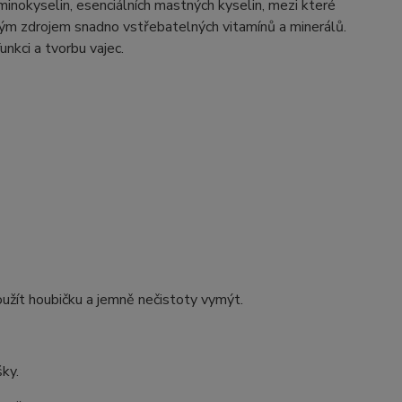
 aminokyselin, esenciálních mastných kyselin, mezi které
ným zdrojem snadno vstřebatelných vitamínů a minerálů.
nkci a tvorbu vajec.
užít houbičku a jemně nečistoty vymýt.
ky.