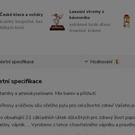
Luxusní stromy z
České klece a voliéry
kávovníku
kvalitní, bezpečné, bez
extrémně tvrdé dřevo,
těžkých kovů
trvanlivé, krásné
etní specifikace
Hodnocení
1
tní specifikace
itamíny a aminokyselinami. Mix barev a příchutí.
řínosy a léčivou sílu včelího pylu pro celoživotní zdraví Vašeho 
lo obsahující 22 základních látek důležitých pro zdravý život pap
liny, vápník, … Vyrobeno z lehce stravitelného vápníku a pravého