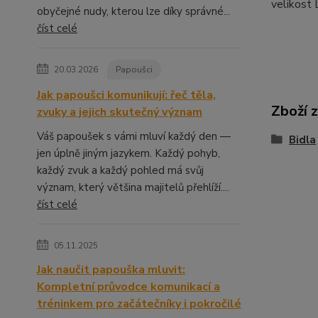
velikost 
obyčejné nudy, kterou lze díky správné...
číst celé
20.03.2026
Papoušci
Jak papoušci komunikují: řeč těla,
Zboží 
zvuky a jejich skutečný význam
Váš papoušek s vámi mluví každý den —
Bidla
jen úplně jiným jazykem. Každý pohyb,
každý zvuk a každý pohled má svůj
význam, který většina majitelů přehlíží....
číst celé
05.11.2025
Jak naučit papouška mluvit:
Kompletní průvodce komunikací a
tréninkem pro začátečníky i pokročilé