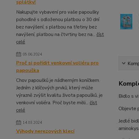
splátky!
Nakupujte vybavení pro vaše papoušky
pohodlně s odloženou platbou o 30 dní
bez navýšení, s platbou na třetiny bez
navýšení, platbou na čtvrtiny bez na...
číst
celé
05.06.2024
Proč si pořídit venkovní voliéru pro
Kompl
papouška
Chov papoušků je nádherným koníčkem.
Komple
Jedním z klíčových prvků, který může
výrazně zvýšit kvalitu života papoušků, je
Bidlo s v
venkovní voliéra. Proč byste měli...
číst
Objevte p
celé
Jedlé bid
14.03.2024
aminokyse
Výhody nerezových klecí