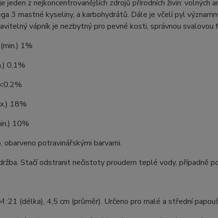
 je jeden z nejkoncentrovanějších zdrojů přírodních živin: volných
ga 3 mastné kyseliny, a karbohydrátů. Dále je včelí pyl význam
avitelný vápník je nezbytný pro pevné kosti, správnou svalovou fu
 (min.) 1%
n.) 0,1%
 <0.2%
x.) 18%
min.) 10%
, obarveno potravinářskými barvami.
ržba. Stačí odstranit nečistoty proudem teplé vody, případně po
M :21 (délka), 4,5 cm (průměr). Určeno pro malé a střední papouš