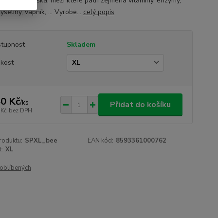
 život papouška, mezi které patří zejména vitamíny, enzymy,
yseliny, vápník, … Vyrobe...
celý popis
tupnost
Skladem
ikost
0 Kč
/
ks
Přidat do košíku
 Kč
bez DPH
roduktu:
SPXL_bee
EAN kód:
8593361000762
t:
XL
oblíbených