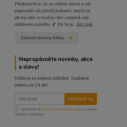
Představte si, že se vrátíte domů a váš
papoušek vás přivítá jménem, zeptá se,
jak byl den, a možná vám i zazpívá vaši
oblíbenou písničku. 🎵 Zní to ja...
číst celé
Zobrazit všechny články
Nepropásněte novinky, akce
a slevy!
Můžete se kdykoli odhlásit. Zasíláme
jednou za 14 dní.
Přihlásit se
Souhlasím se
zpracováním osobních údajů
za účelem
rozesílky newsletteru.