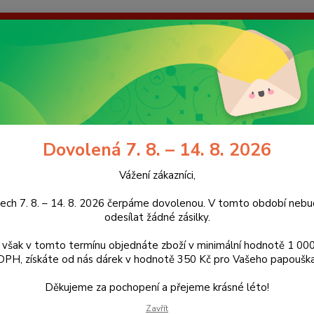
enou. V tomto období nebudeme odesílat žádné zásilky. Pokud však
dárek v hodnotě 350 Kč pro Vašeho papouška! Děkujeme za pochope
galerie
Kontakty
Ochrana soukromí
Nevíte
Hledat
+420
(Po-Pá
Dovolená 7. 8. – 14. 8. 2026
idla
Vápníkové bidlo XL s vitamíny a aminokyselinami M, XL
Vážení zákazníci,
íkové bidlo XL s vitamíny a ami
ech 7. 8. – 14. 8. 2026 čerpáme dovolenou. V tomto období ne
odesílat žádné zásilky.
však v tomto termínu objednáte zboží v minimální hodnotě 1 000
DPH, získáte od nás dárek v hodnotě 350 Kč pro Vašeho papouška
Bidlo s
přínosy
Děkujeme za pochopení a přejeme krásné léto!
papouš
Zavřít