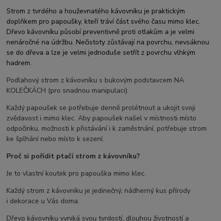
Strom z tvrdého a houževnatého kávovníku je praktickým
doplňkem pro papoušky, kteří tráví část svého času mimo klec.
Dřevo kávovníku působí preventivně proti otlakům a je velmi
nenáročné na údržbu. Nečistoty zůstávají na povrchu, nevsáknou
se do dřeva a lze je velmi jednoduše setřít z povrchu vlhkým
hadrem.
Podlahový strom z kávovníku s bukovým podstavcem NA
KOLEČKÁCH (pro snadnou manipulaci).
Každý papoušek se potřebuje denně prolétnout a ukojit svoji
zvědavost i mimo klec. Aby papoušek našel v místnosti místo
odpočinku, možnosti k přistávání i k zaměstnání, potřebuje strom
ke šplhání nebo místo k sezení.
Proč si pořídit ptačí strom z kávovníku?
Je to vlastní koutek pro papouška mimo klec.
Každý strom z kávovníku je jedinečný, nádherný kus přírody
i dekorace u Vás doma.
Dřevo kávovníku vyniká svou tvrdostí, dlouhou životností a