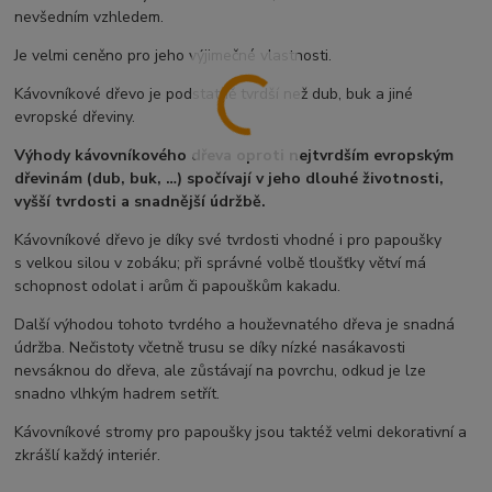
nevšedním vzhledem.
Je velmi ceněno pro jeho výjimečné vlastnosti.
Kávovníkové dřevo je podstatně tvrdší než dub, buk a jiné
evropské dřeviny.
Výhody kávovníkového dřeva oproti nejtvrdším evropským
dřevinám (dub, buk, …) spočívají v jeho dlouhé životnosti,
vyšší tvrdosti a snadnější údržbě.
Kávovníkové dřevo je díky své tvrdosti vhodné i pro papoušky
s velkou silou v zobáku; při správné volbě tloušťky větví má
schopnost odolat i arům či papouškům kakadu.
Další výhodou tohoto tvrdého a houževnatého dřeva je snadná
údržba. Nečistoty včetně trusu se díky nízké nasákavosti
nevsáknou do dřeva, ale zůstávají na povrchu, odkud je lze
snadno vlhkým hadrem setřít.
Kávovníkové stromy pro papoušky jsou taktéž velmi dekorativní a
zkrášlí každý interiér.