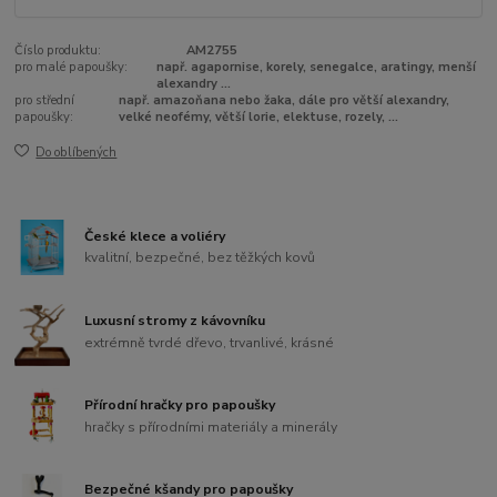
Číslo produktu:
AM2755
pro malé papoušky:
např. agapornise, korely, senegalce, aratingy, menší
alexandry ...
pro střední
např. amazoňana nebo žaka, dále pro větší alexandry,
papoušky:
velké neofémy, větší lorie, elektuse, rozely, ...
Do oblíbených
České klece a voliéry
kvalitní, bezpečné, bez těžkých kovů
Luxusní stromy z kávovníku
extrémně tvrdé dřevo, trvanlivé, krásné
Přírodní hračky pro papoušky
hračky s přírodními materiály a minerály
Bezpečné kšandy pro papoušky