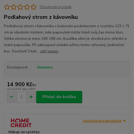
Ohodnotit produkt
Podlahový strom z kávovníku
Podlahový strom z kávovníku s bukovým podstavcem o rozměru 122 × 71
cm je ideálním místem, kde papoušek může trávit svůj čas mimo klec.
Výška stromu je mezi 165-180 cm, tloušťka větví je vhodná pro střední a
malé papoušky. Při zakoupení získáte přímo tento vyfocený, jedinečný
kus. Součástí 2 kalí...
celý popis
Dostupnost
Skladem
14 900 Kč
/
ks
12 314 Kč
bez DPH
Přidat do košíku
Splátková kalkulačka
Nákup na splátky