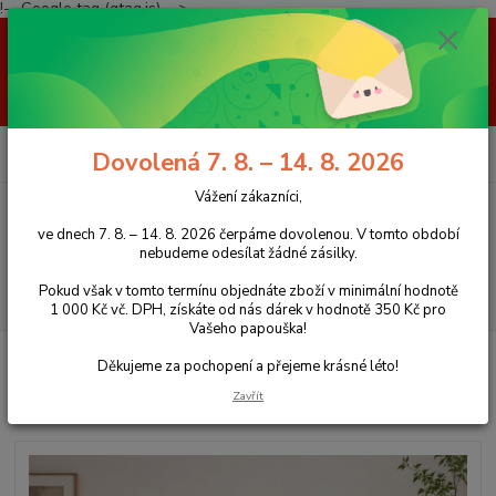
!-- Google tag (gtag.js) -->
Vážení zákazníci, ve dnech 7. 8. – 14. 8. 2026 čerpáme dovolenou. V
tomto období nebudeme odesílat žádné zásilky. Pokud však v tomto
termínu objednáte zboží v minimální hodnotě 1 000 Kč vč. DPH, získáte
od nás dárek v hodnotě 350 Kč pro Vašeho papouška! Děkujeme za
pochopení a přejeme krásné léto!
0
ks
+420 777 959 094
CZK
Dovolená 7. 8. – 14. 8. 2026
za
0 Kč
(Po-Pá, 8-16 hod.)
Vážení zákazníci,
Menu
ve dnech 7. 8. – 14. 8. 2026 čerpáme dovolenou. V tomto období
nebudeme odesílat žádné zásilky.
Pokud však v tomto termínu objednáte zboží v minimální hodnotě
Hledat
1 000 Kč vč. DPH, získáte od nás dárek v hodnotě 350 Kč pro
Vašeho papouška!
Úvod
Stromy z kávovníku
Strom z kávovníku AM2755
Děkujeme za pochopení a přejeme krásné léto!
Strom z kávovníku AM2755
Zavřít