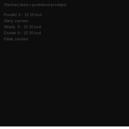
Otevírací doba v podnikové prodejně:
Pondělí: 9 - 15:30 hod
Úterý: zavřeno
Středa: 9 - 15:30 hod
Čtvrtek: 9 - 15:30 hod
Pátek: zavřeno