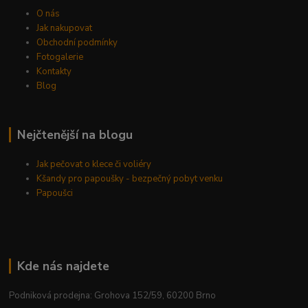
O nás
Jak nakupovat
Obchodní podmínky
Fotogalerie
Kontakty
Blog
Nejčtenější na blogu
Jak pečovat o klece či voliéry
Kšandy pro papoušky - bezpečný pobyt venku
Papoušci
Kde nás najdete
Podniková prodejna: Grohova 152/59, 60200 Brno