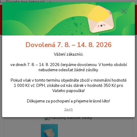
!-- Google tag (gtag.js) -->
Vážení zákazníci, ve dnech 7. 8. – 14. 8. 2026 čerpáme dovolenou. V
tomto období nebudeme odesílat žádné zásilky. Pokud však v tomto
termínu objednáte zboží v minimální hodnotě 1 000 Kč vč. DPH, získáte
od nás dárek v hodnotě 350 Kč pro Vašeho papouška! Děkujeme za
pochopení a přejeme krásné léto!
0
ks
+420 777 959 094
CZK
Dovolená 7. 8. – 14. 8. 2026
za
0 Kč
(Po-Pá, 8-16 hod.)
Vážení zákazníci,
Menu
ve dnech 7. 8. – 14. 8. 2026 čerpáme dovolenou. V tomto období
nebudeme odesílat žádné zásilky.
Hledat
Pokud však v tomto termínu objednáte zboží v minimální hodnotě
1 000 Kč vč. DPH, získáte od nás dárek v hodnotě 350 Kč pro
Úvod
Doplňky
Plastový kalíšek velký
Vašeho papouška!
Plastový kalíšek velký
Děkujeme za pochopení a přejeme krásné léto!
Zavřít