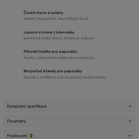
České klece a voliéry
kvalitní, bezpečné, bez těžkých kovů
Luxusní stromy z kávovníku
extrémně tvrdé dřevo, trvanlivé, krásné
Přírodní hračky pro papoušky
hračky s přírodními materiály a minerály
Bezpečné kšandy pro papoušky
kšandy s vodítkem pro bezpečný pobyt venku
Kompletní specifikace
Parametry
Hodnocení
0