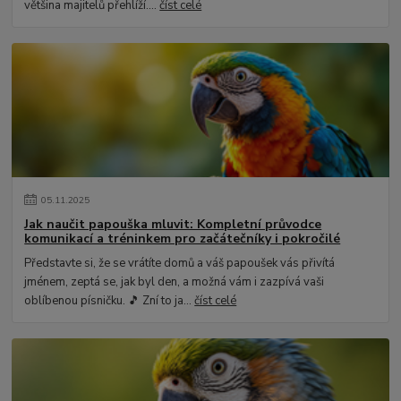
většina majitelů přehlíží....
číst celé
05
.
11
.
2025
Jak naučit papouška mluvit: Kompletní průvodce
komunikací a tréninkem pro začátečníky i pokročilé
Představte si, že se vrátíte domů a váš papoušek vás přivítá
jménem, zeptá se, jak byl den, a možná vám i zazpívá vaši
oblíbenou písničku. 🎵 Zní to ja...
číst celé