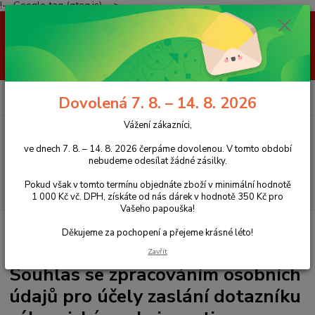
!-- Google tag (gtag.js) -->
Vážení zákazníci, ve dnech 7. 8. – 14. 8. 2026 čerpáme dovolenou. V
tomto období nebudeme odesílat žádné zásilky. Pokud však v tomto
termínu objednáte zboží v minimální hodnotě 1 000 Kč vč. DPH, získáte
od nás dárek v hodnotě 350 Kč pro Vašeho papouška! Děkujeme za
pochopení a přejeme krásné léto!
0
ks
+420 777 959 094
CZK
Dovolená 7. 8. – 14. 8. 2026
za
0 Kč
(Po-Pá, 8-16 hod.)
Vážení zákazníci,
Menu
ve dnech 7. 8. – 14. 8. 2026 čerpáme dovolenou. V tomto období
nebudeme odesílat žádné zásilky.
Pokud však v tomto termínu objednáte zboží v minimální hodnotě
Hledat
1 000 Kč vč. DPH, získáte od nás dárek v hodnotě 350 Kč pro
Vašeho papouška!
Úvod
Souhlas se zpracováním osobních údajů pro účely zaslání dotazníku
Děkujeme za pochopení a přejeme krásné léto!
zákaznické spokojenosti
Zavřít
Souhlas se zpracováním osobních
údajů pro účely zaslání dotazníku