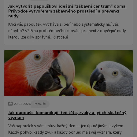
Jak vytvořit papouškovi ideální "zábavní centrum" doma:
Průvodce vytvořením zábavného prostředí a prevencí
nudy
Křičí váš papoušek, vytrhává si peří nebo systematicky ničí váš
nábytek? Většina problémového chování pramení z obyčejné nudy,
kterou lze díky správné...
číst celé
20
.
03
.
2026
Papoušci
Jak papoušci komunikují: řeč těla, zvuky a jejich skutečný
význam
Váš papoušek s vámi mluví každý den — jen úplně jiným jazykem.
Každý pohyb, každý zvuk a každý pohled má svůj význam, který