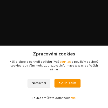
Kontakty
Zpracování cookies
+420 777 959 094
Náš e-shop a partneři potřebují Váš
souhlas
s použitím souborů
(Po-Pá, 8-16 hod.)
cookies, aby Vám mohli zobrazovat informace týkající se Vašich
zájmů.
slavikova.terra@gmail.com
Souhlasím
Nastavení
Souhlas můžete odmítnout
zde
.
Vytvořeno na
Eshop-rychle.cz