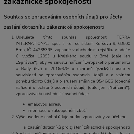
zákaznické spokojenosti
Souhlas se zpracováním osobních údajů pro účely
zaslání dotazníku zákaznické spokojenosti
Udělujete tímto souhlas společnosti TERRA
INTERNATIONAL, spol. s r.o., se sídlem Kuršova 9, 63500
Brno, IČ: 44265395, zapsané v obchodním rejstříku v oddíle
C, vložka 12093 u Krajského soudu v Brně (dále jen
„Správce“
), aby ve smyslu nařízení Evropského parlamentu
a Rady (EU) č. 2016/679 o ochraně fyzických osob v
souvislosti se zpracováním osobních údajů a o volném
pohybu těchto údajů a o zrušení směrnice 95/46/ES (obecné
nařízení o ochraně osobních údajů) (dále jen
„Nařízení“
),
zpracovával/a následující osobní údaje:
emailovou adresu
informace o zakoupeném zboží
Výše uvedené osobní údaje budou zpracovány za účelem:
zaslání dotazníků pro zjištění zákaznické spokojenosti
Souhlas udělujete na zpracování po dobu 60 dní a to za