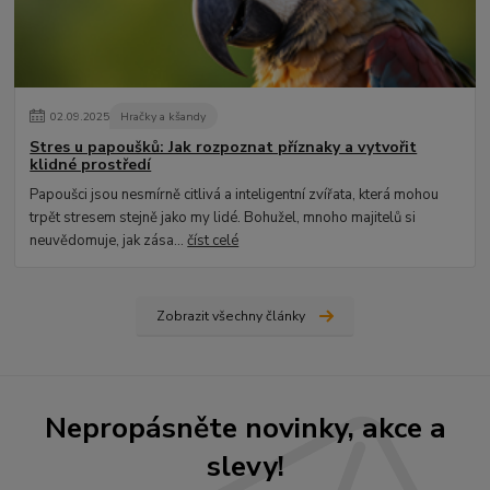
02
.
09
.
2025
Hračky a kšandy
Stres u papoušků: Jak rozpoznat příznaky a vytvořit
klidné prostředí
Papoušci jsou nesmírně citlivá a inteligentní zvířata, která mohou
trpět stresem stejně jako my lidé. Bohužel, mnoho majitelů si
neuvědomuje, jak zása...
číst celé
Zobrazit všechny články
Nepropásněte novinky, akce a
slevy!