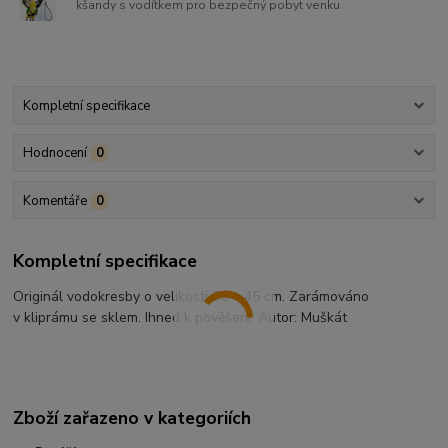
kšandy s vodítkem pro bezpečný pobyt venku
Kompletní specifikace
Hodnocení
0
Komentáře
0
Kompletní specifikace
Originál vodokresby o velikosti 30 × 45 cm. Zarámováno
v kliprámu se sklem. Ihned k pověšení. Autor: Muškát
Zboží zařazeno v kategoriích