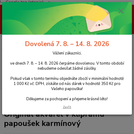
!-- Google tag (gtag.js) -->
Vážení zákazníci, ve dnech 7. 8. – 14. 8. 2026 čerpáme dovolenou. V
tomto období nebudeme odesílat žádné zásilky. Pokud však v tomto
termínu objednáte zboží v minimální hodnotě 1 000 Kč vč. DPH, získáte
od nás dárek v hodnotě 350 Kč pro Vašeho papouška! Děkujeme za
pochopení a přejeme krásné léto!
0
ks
+420 777 959 094
CZK
Dovolená 7. 8. – 14. 8. 2026
za
0 Kč
(Po-Pá, 8-16 hod.)
Vážení zákazníci,
Menu
ve dnech 7. 8. – 14. 8. 2026 čerpáme dovolenou. V tomto období
nebudeme odesílat žádné zásilky.
Pokud však v tomto termínu objednáte zboží v minimální hodnotě
Hledat
1 000 Kč vč. DPH, získáte od nás dárek v hodnotě 350 Kč pro
Vašeho papouška!
Úvod
Doplňky
Obrazy a vyřezávaní papoušci
Akvarely
Originál
Děkujeme za pochopení a přejeme krásné léto!
akvarel v kliprámu papoušek karmínový
Zavřít
Originál akvarel v kliprámu
papoušek karmínový