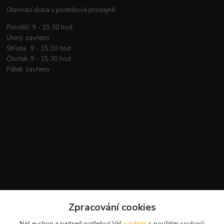
Otevírací doba v podnikové prodejně:
Pondělí: 9 - 15:30 hod
Úterý: zavřeno
Středa: 9 - 15:30 hod
Čtvrtek: 9 - 15:30 hod
Pátek: zavřeno
Zpracování cookies
Náš e-shop a partneři potřebují Váš
souhlas
s použitím souborů