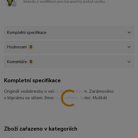
kšandy s vodítkem pro bezpečný pobyt venku
Kompletní specifikace
Hodnocení
0
Komentáře
0
Kompletní specifikace
Originál vodokresby o velikosti 30 × 45 cm. Zarámováno
v kliprámu se sklem. Ihned k pověšení. Autor: Muškát
Zboží zařazeno v kategoriích