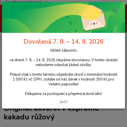
!-- Google tag (gtag.js) -->
Vážení zákazníci, ve dnech 7. 8. – 14. 8. 2026 čerpáme dovolenou. V
tomto období nebudeme odesílat žádné zásilky. Pokud však v tomto
termínu objednáte zboží v minimální hodnotě 1 000 Kč vč. DPH, získáte
od nás dárek v hodnotě 350 Kč pro Vašeho papouška! Děkujeme za
pochopení a přejeme krásné léto!
0
ks
+420 777 959 094
CZK
Dovolená 7. 8. – 14. 8. 2026
za
0 Kč
(Po-Pá, 8-16 hod.)
Vážení zákazníci,
Menu
ve dnech 7. 8. – 14. 8. 2026 čerpáme dovolenou. V tomto období
nebudeme odesílat žádné zásilky.
Pokud však v tomto termínu objednáte zboží v minimální hodnotě
Hledat
1 000 Kč vč. DPH, získáte od nás dárek v hodnotě 350 Kč pro
Vašeho papouška!
Úvod
Doplňky
Obrazy a vyřezávaní papoušci
Akvarely
Originál
Děkujeme za pochopení a přejeme krásné léto!
akvarel v kliprámu kakadu růžový
Zavřít
Originál akvarel v kliprámu
kakadu růžový