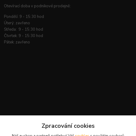
Otevírací doba v podnikové prodejně:
Pondělí: 9 - 15:30 hod
Úterý: zavřeno
Středa: 9 - 15:30 hod
Čtvrtek: 9 - 15:30 hod
Pátek: zavřeno
Zpracování cookies
Náš e-shop a partneři potřebují Váš
souhlas
s použitím souborů