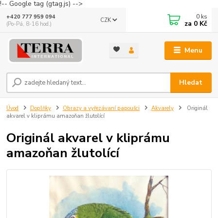
!-- Google tag (gtag.js) -->
0
ks
+420 777 959 094
CZK
za
0 Kč
(Po-Pá, 8-16 hod.)
Menu
Hledat
Úvod
Doplňky
Obrazy a vyřezávaní papoušci
Akvarely
Originál
akvarel v kliprámu amazoňan žlutolící
Originál akvarel v kliprámu
amazoňan žlutolící