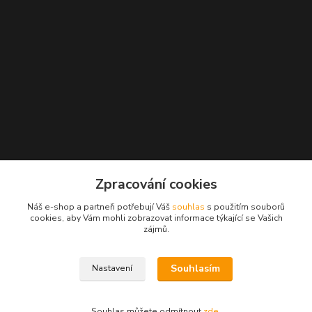
Kontakty
Zpracování cookies
+420 777 959 094
Náš e-shop a partneři potřebují Váš
souhlas
s použitím souborů
(Po-Pá, 8-16 hod.)
cookies, aby Vám mohli zobrazovat informace týkající se Vašich
zájmů.
slavikova.terra@gmail.com
Souhlasím
Nastavení
Souhlas můžete odmítnout
zde
.