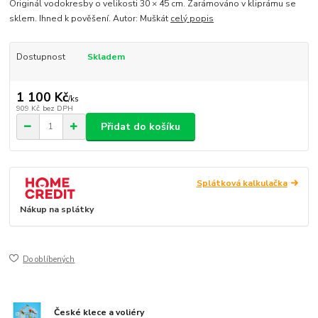
Originál vodokresby o velikosti 30 × 45 cm. Zarámováno v kliprámu se
sklem. Ihned k pověšení. Autor: Muškát
celý popis
Dostupnost
Skladem
1 100 Kč
/
ks
909 Kč
bez DPH
Přidat do košíku
Splátková kalkulačka
Nákup na splátky
Do oblíbených
České klece a voliéry