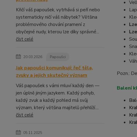
Vel
Lap
Křičí váš papoušek, vytrhává si peří nebo
Kle
systematicky ničí váš nábytek? Většina
Lze
problémového chování pramení z
Lze
obyčejné nudy, kterou lze díky správné...
Sou
číst celé
Sna
Kle
20.03.2026
Papoušci
Váh
Jak papoušci komunikují: řeč těla,
Pozn.: De
zvuky a jejich skutečný význam
Váš papoušek s vámi mluví každý den —
Balení k
jen úplně jiným jazykem. Každý pohyb,
Bal
každý zvuk a každý pohled má svůj
Kra
význam, který většina majitelů přehlíží....
Kra
číst celé
Kra
05.11.2025