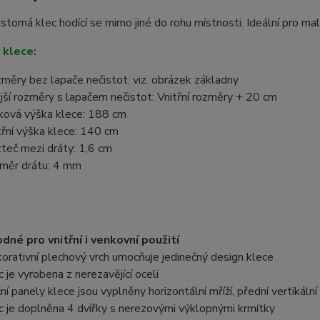
storná klec hodící se mimo jiné do rohu místnosti. Ideální pro ma
 klece:
měry bez lapače nečistot: viz. obrázek základny
jší rozměry s lapačem nečistot: Vnitřní rozměry + 20 cm
ková výška klece: 188 cm
třní výška klece: 140 cm
teč mezi dráty: 1,6 cm
měr drátu: 4 mm
dné pro vnitřní i venkovní použití
orativní plechový vrch umocňuje jedinečný design klece
c je vyrobena z nerezavějící oceli
ní panely klece jsou vyplněny horizontální mříží, přední vertikální
c je doplněna 4 dvířky s nerezovými výklopnými krmítky