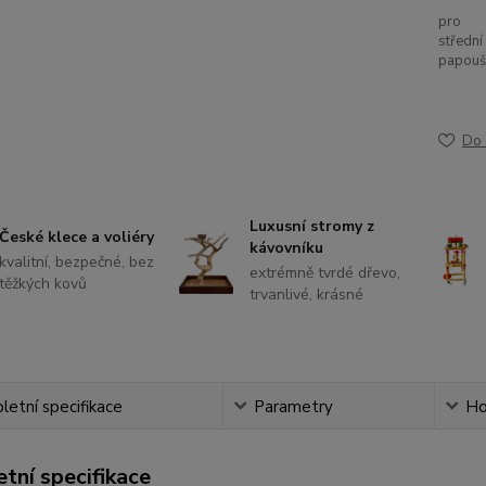
pro
střední
papouš
Do 
Luxusní stromy z
České klece a voliéry
kávovníku
kvalitní, bezpečné, bez
extrémně tvrdé dřevo,
těžkých kovů
trvanlivé, krásné
etní specifikace
Parametry
Ho
tní specifikace