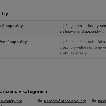
etry
alé papoušky
např. agapornise, korely, se
aratingy, menší alexandry ...
řední papoušky
např. amazoňana nebo žaka, 
alexandry, velké neofémy, vě
elektuse, rozely, ...
zařazeno v kategoriích
 a voliéry pro
Nerezové klece a voliéry
klec