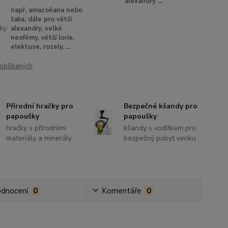
alexandry ...
např. amazoňana nebo
žaka, dále pro větší
ky:
alexandry, velké
neofémy, větší lorie,
elektuse, rozely, ...
oblíbených
Přírodní hračky pro
Bezpečné kšandy pro
papoušky
papoušky
hračky s přírodními
kšandy s vodítkem pro
materiály a minerály
bezpečný pobyt venku
dnocení
0
Komentáře
0