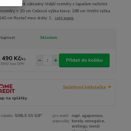
t: viz. obrázek základny Vnější rozměry s lapačem nečistot:
í rozměry + 20 cm Celková výška klece: 188 cm Vnitřní výška
140 cm Rozteč mezi dráty: 1...
celý popis
tupnost
Skladem
 490 Kč
/
ks
Přidat do košíku
339 Kč
bez DPH
Splátková kalkulačka
up na splátky
roduktu:
508LX SS 5/8"
pro malé
např. agapornise,
papoušky:
korely, senegalce,
aratingy, menší