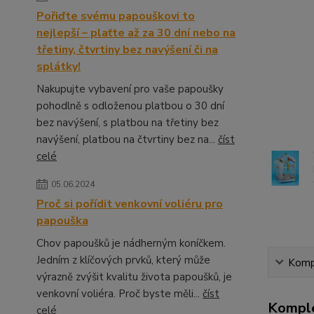
Pořiďte svému papouškovi to
nejlepší – plaťte až za 30 dní nebo na
třetiny, čtvrtiny bez navýšení či na
splátky!
Nakupujte vybavení pro vaše papoušky
pohodlně s odloženou platbou o 30 dní
bez navýšení, s platbou na třetiny bez
navýšení, platbou na čtvrtiny bez na...
číst
celé
05.06.2024
Proč si pořídit venkovní voliéru pro
papouška
Chov papoušků je nádherným koníčkem.
Jedním z klíčových prvků, který může
Kompl
výrazně zvýšit kvalitu života papoušků, je
venkovní voliéra. Proč byste měli...
číst
Komple
celé