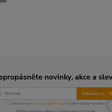
ušky
epropásněte novinky, akce a slev
Přihlásit se
Souhlasím se
zpracováním osobních údajů
za účelem rozesílky newsletteru.
Můžete se kdykoli odhlásit. Zasíláme jednou za 14 dní.