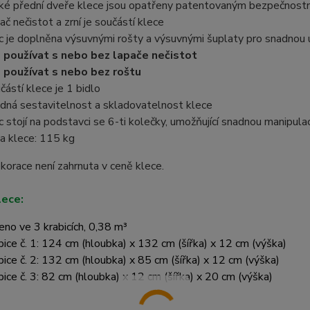
ké přední dveře klece jsou opatřeny patentovaným bezpečnos
ač nečistot a zrní je součástí klece
c je doplněna výsuvnými rošty a výsuvnými šuplaty pro snadnou 
 používat s nebo bez lapače nečistot
 používat s nebo bez roštu
částí klece je 1 bidlo
dná sestavitelnost a skladovatelnost klece
c stojí na podstavci se 6-ti kolečky, umožňující snadnou manipulac
a klece: 115 kg
korace není zahrnuta v ceně klece.
lece:
eno ve 3 krabicích, 0,38 m³
bice č. 1: 124 cm (hloubka) x 132 cm (šířka) x 12 cm (výška)
bice č. 2: 132 cm (hloubka) x 85 cm (šířka) x 12 cm (výška)
bice č. 3: 82 cm (hloubka) x 12 cm (šířka) x 20 cm (výška)