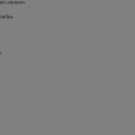
tním zámkem
údržbu
i