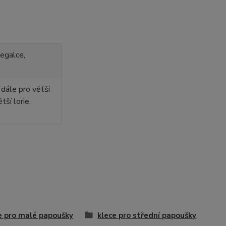
negalce,
dále pro větší
tší lorie,
e pro malé papoušky
klece pro střední papoušky