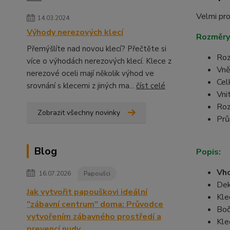
Velmi pro
14.03.2024
Výhody nerezových klecí
Rozměry
Přemýšlíte nad novou klecí? Přečtěte si
Roz
více o výhodách nerezových klecí. Klece z
Vně
nerezové oceli mají několik výhod ve
Cel
srovnání s klecemi z jiných ma...
číst celé
Vni
Roz
Zobrazit všechny novinky
Prů
Blog
Popis:
Vho
16.07.2026
Papoušci
Dek
Jak vytvořit papouškovi ideální
Kle
"zábavní centrum" doma: Průvodce
Boč
vytvořením zábavného prostředí a
Kle
prevencí nudy