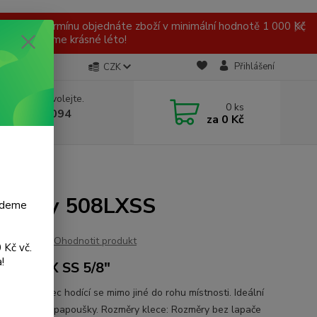
 v tomto termínu objednáte zboží v minimální hodnotě 1 000 Kč
ní a přejeme krásné léto!
Přihlášení
CZK
 si rady? Zavolejte.
0
ks
 777 959 094
za
0 Kč
, 8-16 hod.)
y 508LXSS
apoušky 508LXSS
budeme
Ohodnotit produkt
 Kč vč.
!
l 508LX SS 5/8"
rostorná klec hodící se mimo jiné do rohu místnosti. Ideální
lé a střední papoušky. Rozměry klece: Rozměry bez lapače