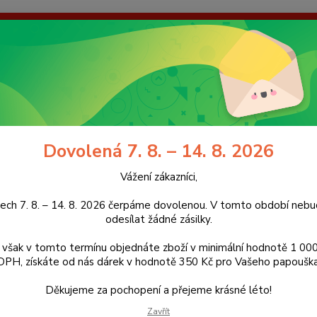
enou. V tomto období nebudeme odesílat žádné zásilky. Pokud však
dárek v hodnotě 350 Kč pro Vašeho papouška! Děkujeme za pochope
galerie
Kontakty
Ochrana soukromí
Nevíte
Hledat
+420
(Po-Pá
Dovolená 7. 8. – 14. 8. 2026
lece a voliéry pro papoušky
Nerezová klec pro malé a střední papoušk
Vážení zákazníci,
zová klec pro malé a střední p
ech 7. 8. – 14. 8. 2026 čerpáme dovolenou. V tomto období ne
odesílat žádné zásilky.
ukt
však v tomto termínu objednáte zboží v minimální hodnotě 1 000
DPH, získáte od nás dárek v hodnotě 350 Kč pro Vašeho papouška
Mode
Děkujeme za pochopení a přejeme krásné léto!
Velmi p
pro ma
Zavřít