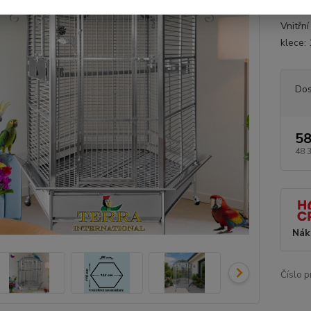
nečisto
Vnitřn
klece: 
Dos
58
48 
Nák
Číslo p