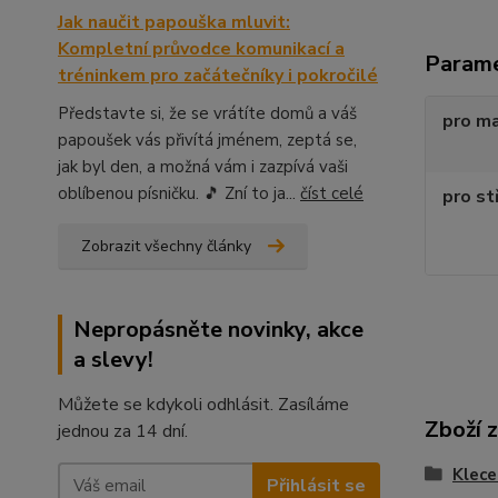
Jak naučit papouška mluvit:
Kompletní průvodce komunikací a
Param
tréninkem pro začátečníky i pokročilé
Představte si, že se vrátíte domů a váš
pro m
papoušek vás přivítá jménem, zeptá se,
jak byl den, a možná vám i zazpívá vaši
oblíbenou písničku. 🎵 Zní to ja...
číst celé
pro st
Zobrazit všechny články
Nepropásněte novinky, akce
a slevy!
Můžete se kdykoli odhlásit. Zasíláme
Zboží 
jednou za 14 dní.
Klece
Přihlásit se