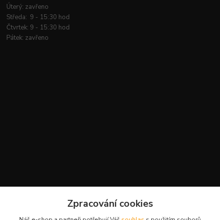
Úterý: zavřeno
Středa: 9 - 15:30 hod
Čtvrtek: 9 - 15:30 hod
Pátek: zavřeno
Kontakty
Zpracování cookies
+420 777 959 094
Náš e-shop a partneři potřebují Váš
souhlas
s použitím souborů