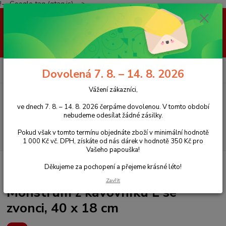
!-- Google tag (gtag.js) -->
Vážení zákazníci, ve dnech 7. 8. – 14. 8. 2026 čerpáme dovolenou. V
tomto období nebudeme odesílat žádné zásilky. Pokud však v tomto
termínu objednáte zboží v minimální hodnotě 1 000 Kč vč. DPH, získáte
od nás dárek v hodnotě 350 Kč pro Vašeho papouška! Děkujeme za
pochopení a přejeme krásné léto!
0
ks
+420 777 959 094
CZK
Dovolená 7. 8. – 14. 8. 2026
za
0 Kč
(Po-Pá, 8-16 hod.)
Vážení zákazníci,
Menu
ve dnech 7. 8. – 14. 8. 2026 čerpáme dovolenou. V tomto období
nebudeme odesílat žádné zásilky.
Pokud však v tomto termínu objednáte zboží v minimální hodnotě
Hledat
1 000 Kč vč. DPH, získáte od nás dárek v hodnotě 350 Kč pro
Vašeho papouška!
Úvod
Hračky pro papoušky
Monstrum z kávovníku L se zvonci, 40 x 18
Děkujeme za pochopení a přejeme krásné léto!
cm
Zavřít
Monstrum z kávovníku L se
zvonci, 40 x 18 cm