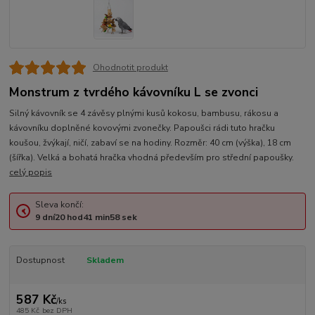
Ohodnotit produkt
Monstrum z tvrdého kávovníku L se zvonci
Silný kávovník se 4 závěsy plnými kusů kokosu, bambusu, rákosu a
kávovníku doplněné kovovými zvonečky. Papoušci rádi tuto hračku
koušou, žvýkají, ničí, zabaví se na hodiny. Rozměr: 40 cm (výška), 18 cm
(šířka). Velká a bohatá hračka vhodná především pro střední papoušky.
celý popis
Sleva končí:
9
dní
20
hod
41
min
58
sek
Dostupnost
Skladem
587 Kč
/
ks
485 Kč
bez DPH