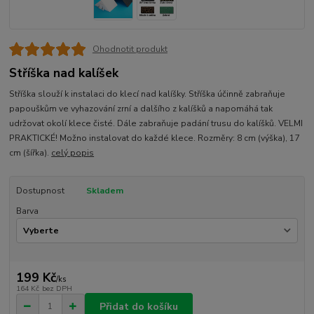
Ohodnotit produkt
Stříška nad kalíšek
Stříška slouží k instalaci do klecí nad kalíšky. Stříška účinně zabraňuje
papouškům ve vyhazování zrní a dalšího z kalíšků a napomáhá tak
udržovat okolí klece čisté. Dále zabraňuje padání trusu do kalíšků. VELMI
PRAKTICKÉ! Možno instalovat do každé klece. Rozměry: 8 cm (výška), 17
cm (šířka).
celý popis
Dostupnost
Skladem
Barva
199 Kč
/
ks
164 Kč
bez DPH
Přidat do košíku