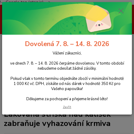
!-- Google tag (gtag.js) -->
Vážení zákazníci, ve dnech 7. 8. – 14. 8. 2026 čerpáme dovolenou. V
tomto období nebudeme odesílat žádné zásilky. Pokud však v tomto
termínu objednáte zboží v minimální hodnotě 1 000 Kč vč. DPH, získáte
od nás dárek v hodnotě 350 Kč pro Vašeho papouška! Děkujeme za
pochopení a přejeme krásné léto!
0
ks
+420 777 959 094
CZK
Dovolená 7. 8. – 14. 8. 2026
za
0 Kč
(Po-Pá, 8-16 hod.)
Vážení zákazníci,
Menu
ve dnech 7. 8. – 14. 8. 2026 čerpáme dovolenou. V tomto období
nebudeme odesílat žádné zásilky.
Pokud však v tomto termínu objednáte zboží v minimální hodnotě
Hledat
1 000 Kč vč. DPH, získáte od nás dárek v hodnotě 350 Kč pro
Vašeho papouška!
Úvod
Doplňky
Lakovaná stříška nad kalíšek zabraňuje vyhazování
Děkujeme za pochopení a přejeme krásné léto!
krmiva
Zavřít
Lakovaná stříška nad kalíšek
zabraňuje vyhazování krmiva