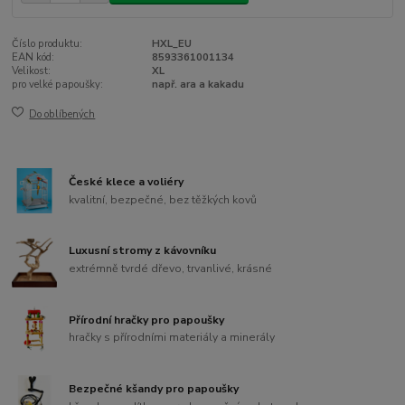
Číslo produktu:
HXL_EU
EAN kód:
8593361001134
Velikost:
XL
pro velké papoušky:
např. ara a kakadu
Do oblíbených
České klece a voliéry
kvalitní, bezpečné, bez těžkých kovů
Luxusní stromy z kávovníku
extrémně tvrdé dřevo, trvanlivé, krásné
Přírodní hračky pro papoušky
hračky s přírodními materiály a minerály
Bezpečné kšandy pro papoušky