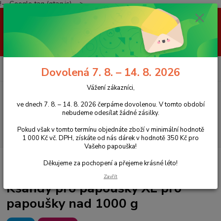
!-- Google tag (gtag.js) -->
Vážení zákazníci, ve dnech 7. 8. – 14. 8. 2026 čerpáme dovolenou. V
tomto období nebudeme odesílat žádné zásilky. Pokud však v tomto
termínu objednáte zboží v minimální hodnotě 1 000 Kč vč. DPH, získáte
od nás dárek v hodnotě 350 Kč pro Vašeho papouška! Děkujeme za
pochopení a přejeme krásné léto!
0
ks
+420 777 959 094
CZK
Dovolená 7. 8. – 14. 8. 2026
za
0 Kč
(Po-Pá, 8-16 hod.)
Vážení zákazníci,
Menu
ve dnech 7. 8. – 14. 8. 2026 čerpáme dovolenou. V tomto období
nebudeme odesílat žádné zásilky.
Pokud však v tomto termínu objednáte zboží v minimální hodnotě
Hledat
1 000 Kč vč. DPH, získáte od nás dárek v hodnotě 350 Kč pro
Vašeho papouška!
Úvod
Kšandy pro papoušky
Kšandy pro papoušky XL pro papoušky nad
Děkujeme za pochopení a přejeme krásné léto!
1000 g
Zavřít
Kšandy pro papoušky XL pro
papoušky nad 1000 g