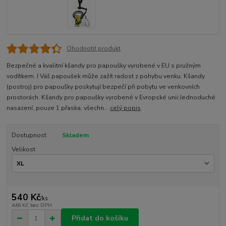
Ohodnotit produkt
Bezpečné a kvalitní kšandy pro papoušky vyrobené v EU s pružným
vodítkem. I Váš papoušek může zažít radost z pohybu venku. Kšandy
(postroj) pro papoušky poskytují bezpečí při pobytu ve venkovních
prostorách. Kšandy pro papoušky vyrobené v Evropské unii:Jednoduché
nasazení, pouze 1 přaska, všechn...
celý popis
Dostupnost
Skladem
Velikost
540 Kč
/
ks
446 Kč
bez DPH
Přidat do košíku