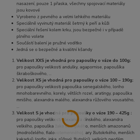
nasazení, pouze 1 přaska, všechny spojovací materiály
jsou kovové
Vyrobeno z pevného a velmi lehkého materiálu
Speciálně vyvinutý materiál šetrný k peří a kůži
Speciální řešení kolem krku, jsou bezpečné i v případě
plného volete
Součástí balení je pružné vodítko
Jedná se o bezpečné a kvalitní kšandy
Velikost XXS je vhodná pro papoušky o váze do 100g:
pro papoušky velikosti andulky, agapornise, papoušíka
škraboškového, …
Velikost XS je vhodná pro papoušky o váze 100 – 190g:
pro papoušky velikosti papouška senegalského, loriho
mnohobarevného, korely, větších rozel, aratingy, papouška
mnišího, alexandra malého, alexandra růžového vousatého,
…
Velikost S je vhodná pro papoušky o váze 190 – 425g :
pro papoušky velikosti alexandra čínského, alexandra
velkého, papouška žako liberijského, menších amazonanů
(modročelého, fialovotemenného), ary žlutokrkého, menších
kakaduů (gofin, inka, růžový, žlutolící), velkých neofém,