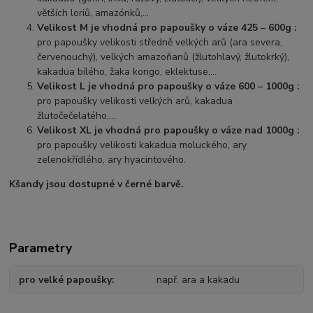
větších loriů, amazónků,…
Velikost M je vhodná pro papoušky o váze 425 – 600g :
pro papoušky velikosti středně velkých arů (ara severa,
červenouchý), velkých amazoňanů (žlutohlavý, žlutokrký),
kakadua bílého, žaka kongo, eklektuse,…
Velikost L je vhodná pro papoušky o váze 600 – 1000g :
pro papoušky velikosti velkých arů, kakadua
žlutočečelatého,…
Velikost XL je vhodná pro papoušky o váze nad 1000g :
pro papoušky velikosti kakadua moluckého, ary
zelenokřídlého, ary hyacintového.
Kšandy jsou dostupné v černé barvě.
Parametry
pro velké papoušky
např. ara a kakadu