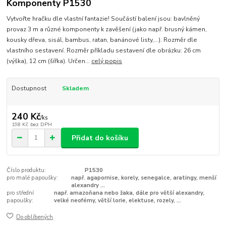
Komponenty P1530
Vytvořte hračku dle vlastní fantazie! Součástí balení jsou: bavlněný
provaz 3 m a různé komponenty k zavěšení (jako např. brusný kámen,
kousky dřeva, sisál, bambus, ratan, banánové listy,...). Rozměr dle
vlastního sestavení. Rozměr příkladu sestavení dle obrázku: 26 cm
(výška), 12 cm (šířka). Určen...
celý popis
Dostupnost
Skladem
240 Kč
/
ks
198 Kč
bez DPH
Přidat do košíku
Číslo produktu:
P1530
pro malé papoušky:
např. agapornise, korely, senegalce, aratingy, menší
alexandry ...
pro střední
např. amazoňana nebo žaka, dále pro větší alexandry,
papoušky:
velké neofémy, větší lorie, elektuse, rozely, ...
Do oblíbených