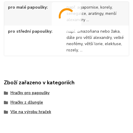
pro malé papoušky
např. agapornise, korely,
senegalce, aratingy, menší
alexandry ...
pro střední papoušky
např. amazoňana nebo žaka,
dále pro větší alexandry, velké
neofémy, větší lorie, elektuse,
rozely, ...
Zboží zařazeno v kategoriích
Hračky pro papoušky
Hračky z džungle
Vše na výrobu hraček