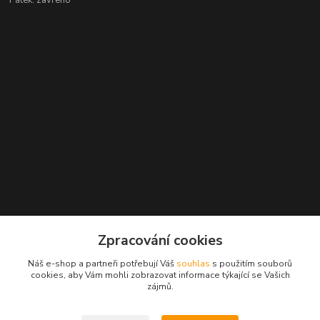
Kontakty
Zpracování cookies
+420 777 959 094
Náš e-shop a partneři potřebují Váš
souhlas
s použitím souborů
(Po-Pá, 8-16 hod.)
cookies, aby Vám mohli zobrazovat informace týkající se Vašich
zájmů.
slavikova.terra@gmail.com