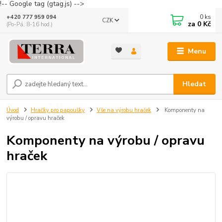
!-- Google tag (gtag.js) -->
0
ks
+420 777 959 094
CZK
za
0 Kč
(Po-Pá, 8-16 hod.)
Menu
Hledat
Úvod
Hračky pro papoušky
Vše na výrobu hraček
Komponenty na
výrobu / opravu hraček
Komponenty na výrobu / opravu
hraček