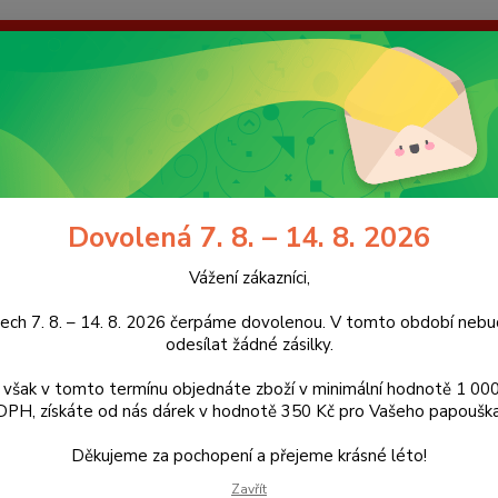
enou. V tomto období nebudeme odesílat žádné zásilky. Pokud však
dárek v hodnotě 350 Kč pro Vašeho papouška! Děkujeme za pochope
galerie
Kontakty
Ochrana soukromí
Nevíte
Hledat
+420
(Po-Pá
Dovolená 7. 8. – 14. 8. 2026
Doplňky
Kolečko ke kleci
Vážení zákazníci,
čko ke kleci
ech 7. 8. – 14. 8. 2026 čerpáme dovolenou. V tomto období ne
odesílat žádné zásilky.
však v tomto termínu objednáte zboží v minimální hodnotě 1 000
DPH, získáte od nás dárek v hodnotě 350 Kč pro Vašeho papouška
Náhrad
W 3/8 
Děkujeme za pochopení a přejeme krásné léto!
z důvo
Zavřít