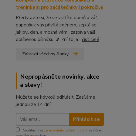
Kompletní průvodce komunikací a
tréninkem pro začátečníky i pokročilé
Představte si, že se vrátíte domů a váš
papoušek vás přivítá jménem, zeptá se,
jak byl den, a možná vám i zazpívá vaši
oblíbenou písničku. 🎵 Zní to ja...
číst celé
Zobrazit všechny články
Nepropásněte novinky, akce
a slevy!
Můžete se kdykoli odhlásit. Zasíláme
jednou za 14 dní.
Přihlásit se
Souhlasím se
zpracováním osobních údajů
za účelem
rozesílky newsletteru.