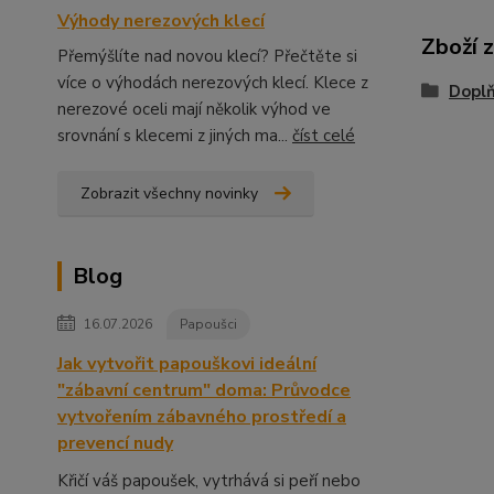
Výhody nerezových klecí
Zboží 
Přemýšlíte nad novou klecí? Přečtěte si
více o výhodách nerezových klecí. Klece z
Dopl
nerezové oceli mají několik výhod ve
srovnání s klecemi z jiných ma...
číst celé
Zobrazit všechny novinky
Blog
16.07.2026
Papoušci
Jak vytvořit papouškovi ideální
"zábavní centrum" doma: Průvodce
vytvořením zábavného prostředí a
prevencí nudy
Křičí váš papoušek, vytrhává si peří nebo