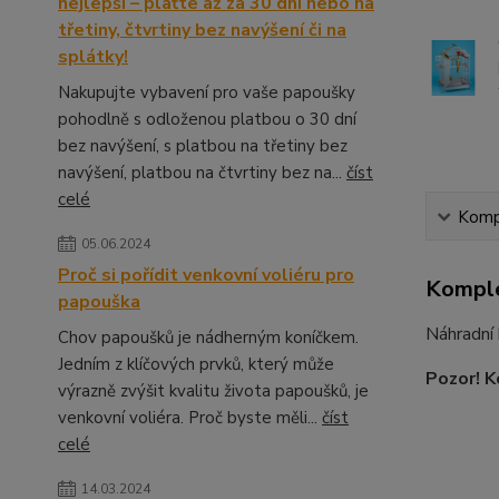
nejlepší – plaťte až za 30 dní nebo na
třetiny, čtvrtiny bez navýšení či na
splátky!
Nakupujte vybavení pro vaše papoušky
pohodlně s odloženou platbou o 30 dní
bez navýšení, s platbou na třetiny bez
navýšení, platbou na čtvrtiny bez na...
číst
celé
Kompl
05.06.2024
Proč si pořídit venkovní voliéru pro
Komple
papouška
Náhradní 
Chov papoušků je nádherným koníčkem.
Jedním z klíčových prvků, který může
Pozor! K
výrazně zvýšit kvalitu života papoušků, je
venkovní voliéra. Proč byste měli...
číst
celé
14.03.2024