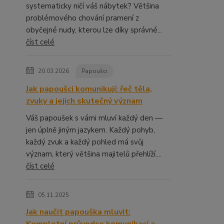
systematicky ničí váš nábytek? Většina
problémového chování pramení z
obyčejné nudy, kterou lze díky správné...
číst celé
20.03.2026
Papoušci
Jak papoušci komunikují: řeč těla,
zvuky a jejich skutečný význam
Váš papoušek s vámi mluví každý den —
jen úplně jiným jazykem. Každý pohyb,
každý zvuk a každý pohled má svůj
význam, který většina majitelů přehlíží....
číst celé
05.11.2025
Jak naučit papouška mluvit: