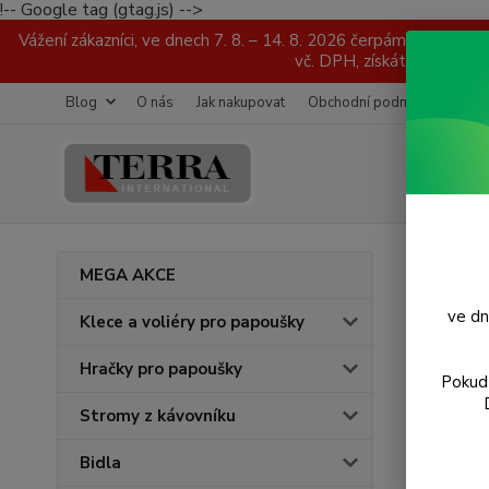
!-- Google tag (gtag.js) -->
Vážení zákazníci, ve dnech 7. 8. – 14. 8. 2026 čerpáme dovol
vč. DPH, získáte od nás 
Blog
O nás
Jak nakupovat
Obchodní podmínky
Foto
Úvod
MEGA AKCE
Kole
ve dn
Klece a voliéry pro papoušky
Hračky pro papoušky
Pokud 
Stromy z kávovníku
Bidla