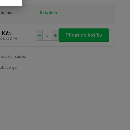
tupnost
Skladem
 Kč
/
ks
Přidat do košíku
Kč
bez DPH
roduktu:
castor
oblíbených