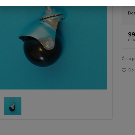
Dos
99
82 
Číslo p
Do 