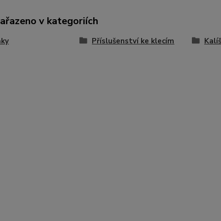
zařazeno v kategoriích
ňky
Příslušenství ke klecím
Kalí