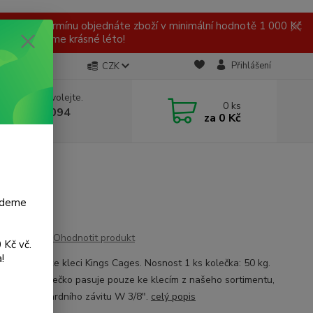
 v tomto termínu objednáte zboží v minimální hodnotě 1 000 Kč
ní a přejeme krásné léto!
Přihlášení
CZK
 si rady? Zavolejte.
0
ks
 777 959 094
za
0 Kč
, 8-16 hod.)
budeme
Ohodnotit produkt
 Kč vč.
!
ní kolečko ke kleci Kings Cages. Nosnost 1 ks kolečka: 50 kg.
". Pozor! Kolečko pasuje pouze ke klecím z našeho sortimentu,
du nestandardního závitu W 3/8".
celý popis