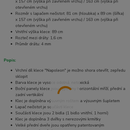
x 157 cm (výška při zavřeném vrchu) / 163 cm (výška při
otevřeném vrchu)
Rozměr s lapačem nečistot: 81 cm (hloubka) x 89 cm (šířka)
x 157 cm (výška při zavřeném vrchu) / 163 cm (výška při
otevřeném vrchu)
Vnitřní výška klece: 89 cm
Rozteč mezi dráty: 1,6 cm
Průměr drátu: 4 mm
Popis:
Vrchní díl klece "Napoleon" je možno shora otevřít, zepředu
sklopit
Barva klece je vysoce odolná, netoxická
Boční panely klece jsou vyplněny horizontální mříží, přední a
zadní vertikální
Klec je doplněna výsuvným roštem a výsuvným šupletem
Lapač nečistot je součástí klece
Součástí klece jsou 2 bidla (1 bidlo vnitřní, 1 horní)
Klec je doplněna 3 dvířky s nerezovými krmítky
Velké přední dveře jsou opatřeny patentovaným