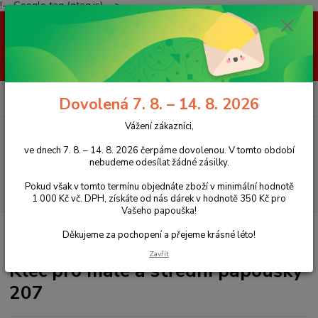
!-- Google tag (gtag.js) -->
Vážení zákazníci, ve dnech 7. 8. – 14. 8. 2026 čerpáme dovolenou. V
tomto období nebudeme odesílat žádné zásilky. Pokud však v tomto
termínu objednáte zboží v minimální hodnotě 1 000 Kč vč. DPH, získáte
od nás dárek v hodnotě 350 Kč pro Vašeho papouška! Děkujeme za
pochopení a přejeme krásné léto!
0
ks
+420 777 959 094
CZK
Dovolená 7. 8. – 14. 8. 2026
za
0 Kč
(Po-Pá, 8-16 hod.)
Vážení zákazníci,
Menu
ve dnech 7. 8. – 14. 8. 2026 čerpáme dovolenou. V tomto období
nebudeme odesílat žádné zásilky.
Pokud však v tomto termínu objednáte zboží v minimální hodnotě
Hledat
1 000 Kč vč. DPH, získáte od nás dárek v hodnotě 350 Kč pro
Vašeho papouška!
Úvod
Klece a voliéry pro papoušky
Železné klece a voliéry
klece pro
Děkujeme za pochopení a přejeme krásné léto!
střední papoušky
Klec pro malé a střední papoušky 207
Zavřít
Klec pro malé a střední papoušky
207