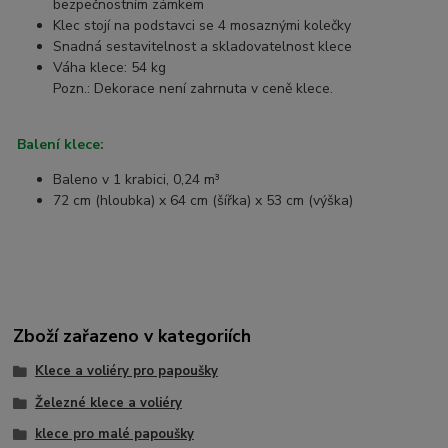
bezpečnostním zámkem
Klec stojí na podstavci se 4 mosaznými kolečky
Snadná sestavitelnost a skladovatelnost klece
Váha klece: 54 kg
Pozn.: Dekorace není zahrnuta v ceně klece.
Balení klece:
Baleno v 1 krabici, 0,24 m³
72 cm (hloubka) x 64 cm (šířka) x 53 cm (výška)
Zboží zařazeno v kategoriích
Klece a voliéry pro papoušky
Železné klece a voliéry
klece pro malé papoušky