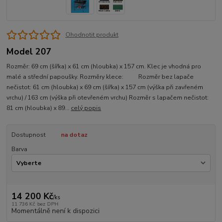
Ohodnotit produkt
Model 207
Rozměr: 69 cm (šířka) x 61 cm (hloubka) x 157 cm. Klec je vhodná pro
malé a střední papoušky. Rozměry klece: Rozměr bez lapače
nečistot: 61 cm (hloubka) x 69 cm (šířka) x 157 cm (výška při zavřeném
vrchu) / 163 cm (výška při otevřeném vrchu) Rozměr s lapačem nečistot:
81 cm (hloubka) x 89...
celý popis
Dostupnost
na dotaz
Barva
14 200 Kč
/
ks
11 736 Kč
bez DPH
Momentálně není k dispozici