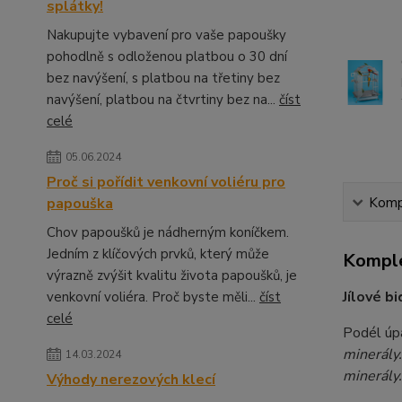
splátky!
Nakupujte vybavení pro vaše papoušky
pohodlně s odloženou platbou o 30 dní
bez navýšení, s platbou na třetiny bez
navýšení, platbou na čtvrtiny bez na...
číst
celé
05.06.2024
Proč si pořídit venkovní voliéru pro
papouška
Kompl
Chov papoušků je nádherným koníčkem.
Jedním z klíčových prvků, který může
Komple
výrazně zvýšit kvalitu života papoušků, je
Jílové b
venkovní voliéra. Proč byste měli...
číst
celé
Podél úp
minerály.
14.03.2024
minerály.
Výhody nerezových klecí