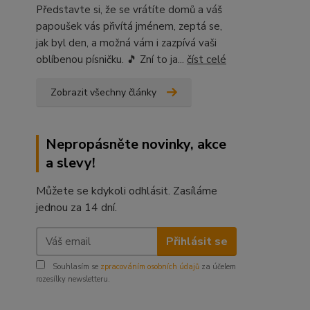
Představte si, že se vrátíte domů a váš
papoušek vás přivítá jménem, zeptá se,
jak byl den, a možná vám i zazpívá vaši
oblíbenou písničku. 🎵 Zní to ja...
číst celé
Zobrazit všechny články
Nepropásněte novinky, akce
a slevy!
Můžete se kdykoli odhlásit. Zasíláme
jednou za 14 dní.
Přihlásit se
Souhlasím se
zpracováním osobních údajů
za účelem
rozesílky newsletteru.