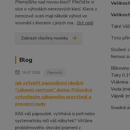
Přemýšlíte nad novou klecí? Přečtěte si
Velikost
více o výhodách nerezových klecí. Klece z
Velikos
nerezové oceli mají několik výhod ve
srovnání s klecemi z jiných ma...
číst celé
Také Váš
Toto přír
Zobrazit všechny novinky
Složení: 
ferrous s
Blog
Bílkovin
16.07.2026
Papoušci
Tuky 0,
Vláknina
Jak vytvořit papouškovi ideální
Voda (ma
"zábavní centrum" doma: Průvodce
Vápník (
vytvořením zábavného prostředí a
prevencí nudy
Snadná úd
Křičí váš papoušek, vytrhává si peří nebo
systematicky ničí váš nábytek? Většina
problémového chování pramení z