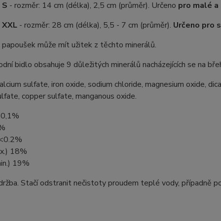
 S
- rozměr: 14 cm (délka), 2,5 cm (průměr). Určeno
pro malé a 
t XXL
- rozměr: 28 cm (délka), 5,5 - 7 cm (průměr).
Určeno pro s
 papoušek může mít užitek z těchto minerálů.
odní bidlo obsahuje 9 důležitých minerálů nacházejících se na břeh
calcium sulfate, iron oxide, sodium chloride, magnesium oxide, dic
ulfate, copper sulfate, manganous oxide.
y 0,1%
1%
 <0.2%
x.) 18%
min.) 19%
ržba. Stačí odstranit nečistoty proudem teplé vody, případně po