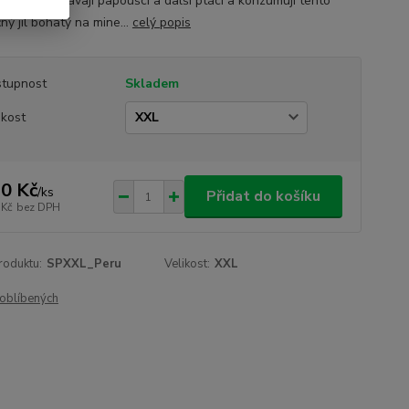
 houfně slétávají papoušci a další ptáci a konzumují tento
ný jíl bohatý na mine...
celý popis
tupnost
Skladem
ikost
0 Kč
/
ks
Přidat do košíku
 Kč
bez DPH
roduktu:
SPXXL_Peru
Velikost:
XXL
oblíbených