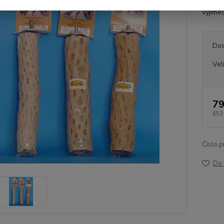
kde se
výjimeč
Dos
Vel
79
653
Číslo p
Do 