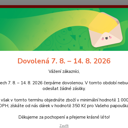
enou. V tomto období nebudeme odesílat žádné zásilky. Pokud však
dárek v hodnotě 350 Kč pro Vašeho papouška! Děkujeme za pochope
galerie
Kontakty
Ochrana soukromí
Nevíte
Hledat
+420
(Po-Pá
Dovolená 7. 8. – 14. 8. 2026
idla
Jílové bidlo s minerály XXL, 28 cm (délka), 5,5 - 7 cm (průměr)
Vážení zákazníci,
vé bidlo s minerály XXL, 28 cm (d
ech 7. 8. – 14. 8. 2026 čerpáme dovolenou. V tomto období ne
odesílat žádné zásilky.
ukt
však v tomto termínu objednáte zboží v minimální hodnotě 1 000
DPH, získáte od nás dárek v hodnotě 350 Kč pro Vašeho papouška
Jílové 
And v 
Děkujeme za pochopení a přejeme krásné léto!
po stal
Zavřít