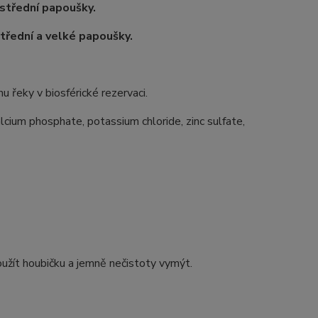
střední papoušky.
třední a velké papoušky.
u řeky v biosférické rezervaci.
alcium phosphate, potassium chloride, zinc sulfate,
užít houbičku a jemně nečistoty vymýt.