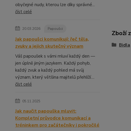
obyčejné nudy, kterou lze díky správné...
číst celé
20.03.2026
Papoušci
Zboží 
Jak papoušci komunikují: řeč těla,
Bidla
zvuky a jejich skutečný význam
Váš papoušek s vámi mluví každý den —
jen úplně jiným jazykem. Každý pohyb,
každý zvuk a každý pohled má svůj
význam, který většina majitelů přehlíží....
číst celé
05.11.2025
Jak naučit papouška mluvit:
Kompletní průvodce komunikací a
tréninkem pro začátečníky i pokročilé