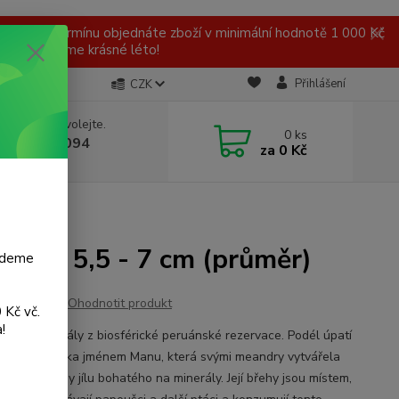
 v tomto termínu objednáte zboží v minimální hodnotě 1 000 Kč
ní a přejeme krásné léto!
Přihlášení
CZK
 si rady? Zavolejte.
0
ks
 777 959 094
za
0 Kč
, 8-16 hod.)
élka), 5,5 - 7 cm (průměr)
budeme
Ohodnotit produkt
 Kč vč.
!
bidlo s minerály z biosférické peruánské rezervace. Podél úpatí
Peru teče řeka jménem Manu, která svými meandry vytvářela
etí usazeniny jílu bohatého na minerály. Její břehy jsou místem,