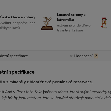
Luxusní stromy z
České klece a voliéry
kávovníku
kvalitní, bezpečné, bez
extrémně tvrdé dřevo,
těžkých kovů
trvanlivé, krásné
etní specifikace
Hodnocení
2
tní specifikace
idlo s minerály z biosférické peruánské rezervace.
atí And v
Peru
teče
řeka
jménem
Manu, která svými meandry vyt
 Její břehy jsou místem, kde se houfně slétávají papoušci a dalš