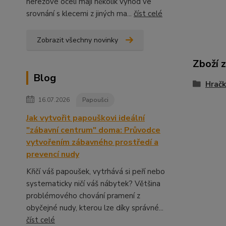
nerezové oceli mají několik výhod ve
srovnání s klecemi z jiných ma...
číst celé
Zobrazit všechny novinky
Zboží 
Blog
Hračk
16.07.2026
Papoušci
Jak vytvořit papouškovi ideální
"zábavní centrum" doma: Průvodce
vytvořením zábavného prostředí a
prevencí nudy
Křičí váš papoušek, vytrhává si peří nebo
systematicky ničí váš nábytek? Většina
problémového chování pramení z
obyčejné nudy, kterou lze díky správné...
číst celé