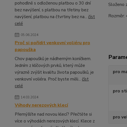
pohodlně s odloženou platbou o 30 dní
Složeno z
bez navýšení, s platbou na třetiny bez
Rozměr: 4
navýšení, platbou na čtvrtiny bez na...
číst
celé
05.06.2024
Proč si pořídit venkovní voliéru pro
papouška
Param
Chov papoušků je nádherným koníčkem.
Jedním z klíčových prvků, který může
pro m
výrazně zvýšit kvalitu života papoušků, je
venkovní voliéra. Proč byste měli...
číst
celé
pro st
14.03.2024
Výhody nerezových klecí
Přemýšlíte nad novou klecí? Přečtěte si
pro ve
více o výhodách nerezových klecí. Klece z