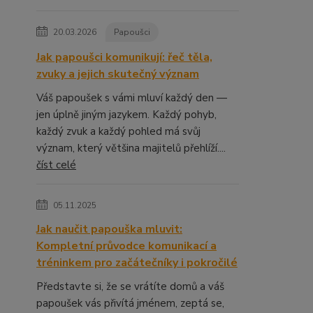
20.03.2026
Papoušci
Jak papoušci komunikují: řeč těla,
zvuky a jejich skutečný význam
Váš papoušek s vámi mluví každý den —
jen úplně jiným jazykem. Každý pohyb,
každý zvuk a každý pohled má svůj
význam, který většina majitelů přehlíží....
číst celé
05.11.2025
Jak naučit papouška mluvit:
Kompletní průvodce komunikací a
tréninkem pro začátečníky i pokročilé
Představte si, že se vrátíte domů a váš
papoušek vás přivítá jménem, zeptá se,