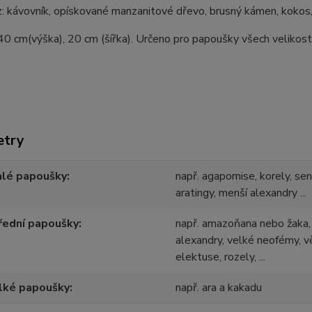
: kávovník, opískované manzanitové dřevo, brusný kámen, kokos, 
0 cm(výška), 20 cm (šířka). Určeno pro papoušky všech velikostí
etry
alé papoušky
např. agapornise, korely, se
aratingy, menší alexandry ...
řední papoušky
např. amazoňana nebo žaka, 
alexandry, velké neofémy, vě
elektuse, rozely, ...
lké papoušky
např. ara a kakadu