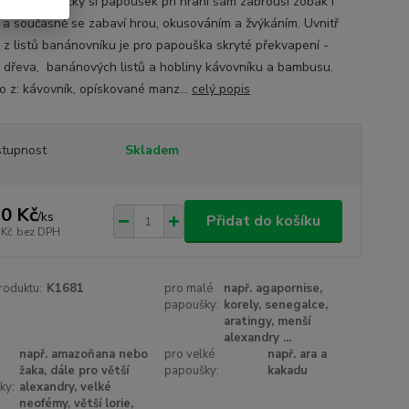
 přírodní hračky si papoušek při hraní sám zabrousí zobák i
 a současně se zabaví hrou, okusováním a žvýkáním. Uvnitř
ů z listů banánovníku je pro papouška skryté překvapení -
 dřeva, banánových listů a hobliny kávovníku a bambusu.
o z: kávovník, opískované manz...
celý popis
tupnost
Skladem
0 Kč
/
ks
Přidat do košíku
 Kč
bez DPH
roduktu:
K1681
pro malé
např. agapornise,
papoušky:
korely, senegalce,
aratingy, menší
alexandry ...
např. amazoňana nebo
pro velké
např. ara a
žaka, dále pro větší
papoušky:
kakadu
ky:
alexandry, velké
neofémy, větší lorie,