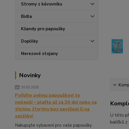
Stromy z kávovníku
Bidla
Kšandy pro papoušky
Doplňky
Nerezové stojany
Novinky
Kompl
20.02.2025
Pořiďte svému papouškovi to
nejlepší – plaťte až za 30 dní nebo na
Komple
třetiny, čtvrtiny bez navýšení či na
U této př
splátky!
balíčků z
Nakupujte vybavení pro vaše papoušky