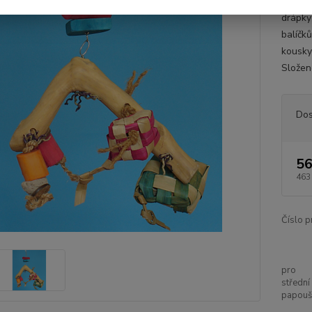
U této
drápky
balíčk
kousky
Složen
Dos
56
463
Číslo p
pro
střední
papouš