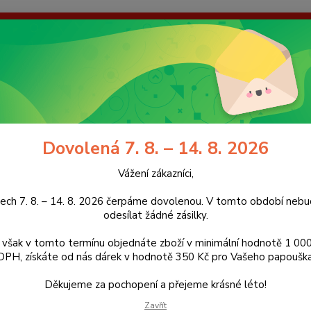
enou. V tomto období nebudeme odesílat žádné zásilky. Pokud však
dárek v hodnotě 350 Kč pro Vašeho papouška! Děkujeme za pochope
galerie
Kontakty
Ochrana soukromí
Nevíte
Hledat
+420
(Po-Pá
Dovolená 7. 8. – 14. 8. 2026
račky pro papoušky
Hračka na zabrušování i hraní s M - L kávovníkem 3 
Vážení zákazníci,
ka na zabrušování i hraní s M - 
ech 7. 8. – 14. 8. 2026 čerpáme dovolenou. V tomto období ne
odesílat žádné zásilky.
však v tomto termínu objednáte zboží v minimální hodnotě 1 000
DPH, získáte od nás dárek v hodnotě 350 Kč pro Vašeho papouška
Děkujeme za pochopení a přejeme krásné léto!
K16
Zavřít