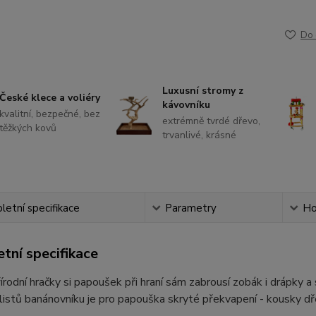
Do 
Luxusní stromy z
České klece a voliéry
kávovníku
kvalitní, bezpečné, bez
extrémně tvrdé dřevo,
těžkých kovů
trvanlivé, krásné
etní specifikace
Parametry
Ho
tní specifikace
írodní hračky si papoušek při hraní sám zabrousí zobák i drápky 
 listů banánovníku je pro papouška skryté překvapení - kousky d