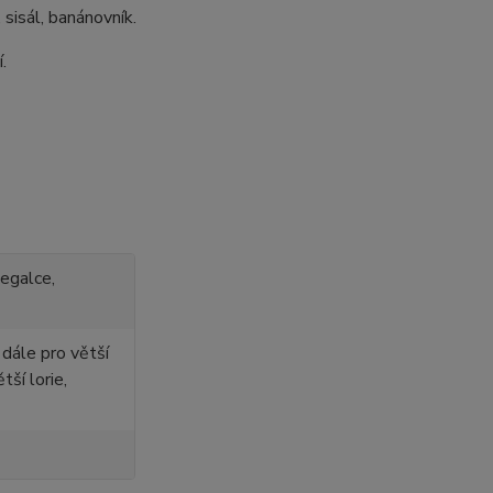
sisál, banánovník.
.
negalce,
dále pro větší
tší lorie,