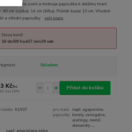
ři hraní rolnička zvoní a motivuje papouška k dalšímu hraní.
: 40 cm (výška), 14 cm (šířka). Průměr koule 10 cm. Vhodné
lé a střední papoušky.
celý popis
Sleva končí:
10
dní
09
hod
37
min
38
sek
tupnost
Skladem
3 Kč
/
ks
Přidat do košíku
 Kč
bez DPH
roduktu:
K1507
pro malé
např. agapornise,
papoušky:
korely, senegalce,
aratingy, menší
alexandry ...
např. amazoňana nebo