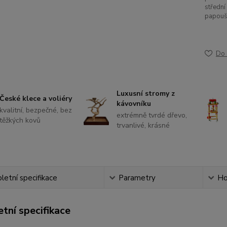
střední
papouš
Do 
Luxusní stromy z
České klece a voliéry
kávovníku
kvalitní, bezpečné, bez
extrémně tvrdé dřevo,
těžkých kovů
trvanlivé, krásné
etní specifikace
Parametry
Ho
tní specifikace