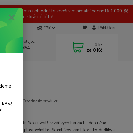
 v tomto termínu objednáte zboží v minimální hodnotě 1 000 Kč
ní a přejeme krásné léto!
Přihlášení
CZK
 si rady? Zavolejte.
0
ks
 777 959 094
za
0 Kč
, 8-16 hod.)
budeme
Ohodnotit produkt
 Kč vč.
!
07
vá koule s rolničkou uvnitř v zářivých barvách , doplněno
mi provázky, plastovými hračkami (kostkami, korálky, dudlíky a