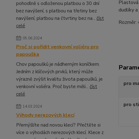
Plastová 
pohodlně s odloženou platbou o 30 dní
dudlíky a 
bez navýšení, s platbou na třetiny bez
navýšení, platbou na čtvrtiny bez na...
číst
Rozměr: 4
celé
05.06.2024
Proč si pořídit venkovní voliéru pro
papouška
Chov papoušků je nádherným koníčkem.
Param
Jedním z klíčových prvků, který může
výrazně zvýšit kvalitu života papoušků, je
pro m
venkovní voliéra. Proč byste měli...
číst
celé
pro st
14.03.2024
Výhody nerezových klecí
Přemýšlíte nad novou klecí? Přečtěte si
více o výhodách nerezových klecí. Klece z