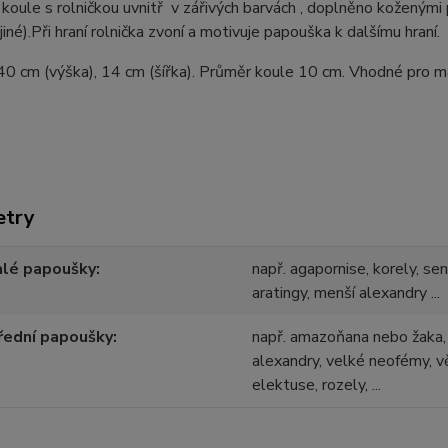
koule s rolničkou uvnitř v zářivých barvách , doplněno koženými 
jiné).Při hraní rolnička zvoní a motivuje papouška k dalšímu hraní.
0 cm (výška), 14 cm (šířka). Průměr koule 10 cm. Vhodné pro m
etry
alé papoušky
např. agapornise, korely, se
aratingy, menší alexandry ...
řední papoušky
např. amazoňana nebo žaka, 
alexandry, velké neofémy, vě
elektuse, rozely, ...