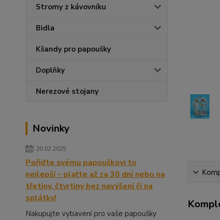
Stromy z kávovníku
Bidla
Kšandy pro papoušky
Doplňky
Nerezové stojany
Novinky
20.02.2025
Pořiďte svému papouškovi to
Kompl
nejlepší – plaťte až za 30 dní nebo na
třetiny, čtvrtiny bez navýšení či na
splátky!
Komple
Nakupujte vybavení pro vaše papoušky