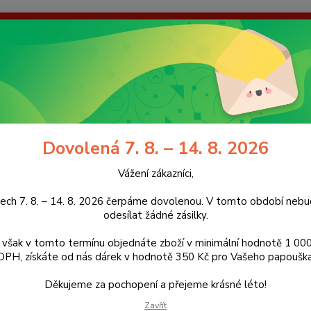
enou. V tomto období nebudeme odesílat žádné zásilky. Pokud však
dárek v hodnotě 350 Kč pro Vašeho papouška! Děkujeme za pochope
galerie
Kontakty
Ochrana soukromí
Nevíte
Hledat
+420
(Po-Pá
Dovolená 7. 8. – 14. 8. 2026
račky pro papoušky
Koule s rolničkou, 10 x 40 cm
Vážení zákazníci,
e s rolničkou, 10 x 40 cm
ech 7. 8. – 14. 8. 2026 čerpáme dovolenou. V tomto období ne
odesílat žádné zásilky.
však v tomto termínu objednáte zboží v minimální hodnotě 1 000
DPH, získáte od nás dárek v hodnotě 350 Kč pro Vašeho papouška
K15
Děkujeme za pochopení a přejeme krásné léto!
Plasto
kožený
Zavřít