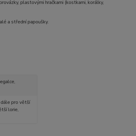
provázky, plastovými hračkami (kostkami, korálky,
alé a střední papoušky.
negalce,
dále pro větší
tší lorie,