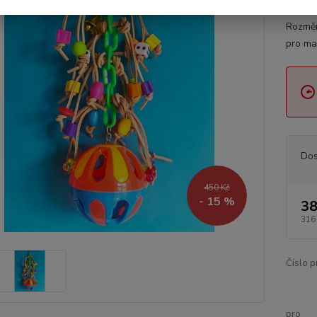
jiné).P
Rozměr
pro ma
Dos
450 Kč
- 15 %
38
316
Číslo p
pro