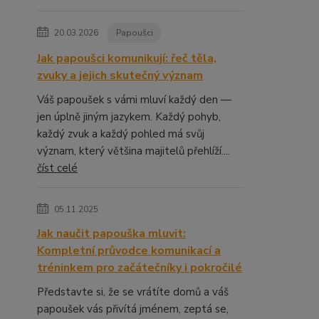
20.03.2026
Papoušci
Jak papoušci komunikují: řeč těla,
zvuky a jejich skutečný význam
Váš papoušek s vámi mluví každý den —
jen úplně jiným jazykem. Každý pohyb,
každý zvuk a každý pohled má svůj
význam, který většina majitelů přehlíží....
číst celé
05.11.2025
Jak naučit papouška mluvit:
Kompletní průvodce komunikací a
tréninkem pro začátečníky i pokročilé
Představte si, že se vrátíte domů a váš
papoušek vás přivítá jménem, zeptá se,