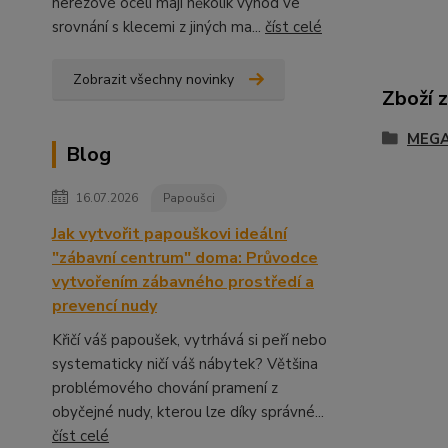
nerezové oceli mají několik výhod ve
srovnání s klecemi z jiných ma...
číst celé
Zobrazit všechny novinky
Zboží 
MEGA
Blog
16.07.2026
Papoušci
Jak vytvořit papouškovi ideální
"zábavní centrum" doma: Průvodce
vytvořením zábavného prostředí a
prevencí nudy
Křičí váš papoušek, vytrhává si peří nebo
systematicky ničí váš nábytek? Většina
problémového chování pramení z
obyčejné nudy, kterou lze díky správné...
číst celé