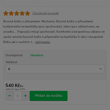
Ohodnotit produkt
Brusné bidlo s přísavkami. Mix barev. Brusné bidlo s přísavkami
k připevnění na kachličky (pro sprchování), okno (pro výhled ven), na
zrcadlo,… Papoušci milují sprchování. Komfortní a bezpečnou zábavu ve
sprše umožní brusné bidlo k připevnění na kachličky či sklo v koupelně.
Bidlo jak v suchém, t...
celý popis
Dostupnost
Skladem
Velikost
540 Kč
/
ks
446 Kč
bez DPH
Přidat do košíku