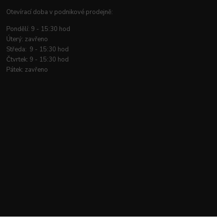
Otevírací doba v podnikové prodejně:
Pondělí: 9 - 15:30 hod
Úterý: zavřeno
Středa: 9 - 15:30 hod
Čtvrtek: 9 - 15:30 hod
Pátek: zavřeno