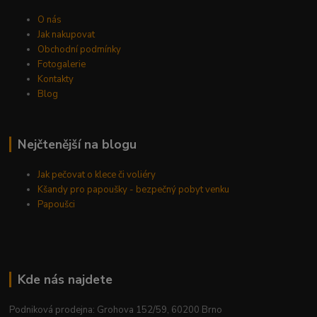
O nás
Jak nakupovat
Obchodní podmínky
Fotogalerie
Kontakty
Blog
Nejčtenější na blogu
Jak pečovat o klece či voliéry
Kšandy pro papoušky - bezpečný pobyt venku
Papoušci
Kde nás najdete
Podniková prodejna: Grohova 152/59, 60200 Brno