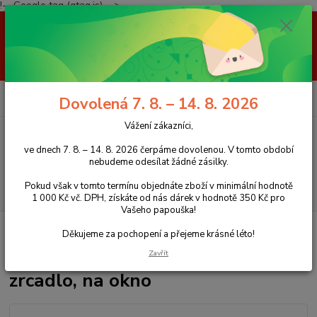
!-- Google tag (gtag.js) -->
Vážení zákazníci, ve dnech 7. 8. – 14. 8. 2026 čerpáme dovolenou. V
tomto období nebudeme odesílat žádné zásilky. Pokud však v tomto
termínu objednáte zboží v minimální hodnotě 1 000 Kč vč. DPH, získáte
od nás dárek v hodnotě 350 Kč pro Vašeho papouška! Děkujeme za
pochopení a přejeme krásné léto!
0
ks
+420 777 959 094
CZK
Dovolená 7. 8. – 14. 8. 2026
za
0 Kč
(Po-Pá, 8-16 hod.)
Vážení zákazníci,
Menu
ve dnech 7. 8. – 14. 8. 2026 čerpáme dovolenou. V tomto období
nebudeme odesílat žádné zásilky.
Pokud však v tomto termínu objednáte zboží v minimální hodnotě
Hledat
1 000 Kč vč. DPH, získáte od nás dárek v hodnotě 350 Kč pro
Vašeho papouška!
Úvod
Bidla
Brusné bidlo S do sprchy, na zrcadlo, na okno
Děkujeme za pochopení a přejeme krásné léto!
Brusné bidlo S do sprchy, na
Zavřít
zrcadlo, na okno