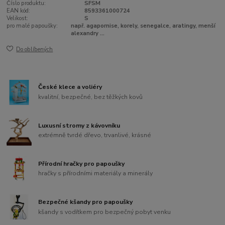
Číslo produktu:
SFSM
EAN kód:
8593361000724
Velikost:
S
pro malé papoušky:
např. agapornise, korely, senegalce, aratingy, menší
alexandry ...
Do oblíbených
České klece a voliéry
kvalitní, bezpečné, bez těžkých kovů
Luxusní stromy z kávovníku
extrémně tvrdé dřevo, trvanlivé, krásné
Přírodní hračky pro papoušky
hračky s přírodními materiály a minerály
Bezpečné kšandy pro papoušky
kšandy s vodítkem pro bezpečný pobyt venku