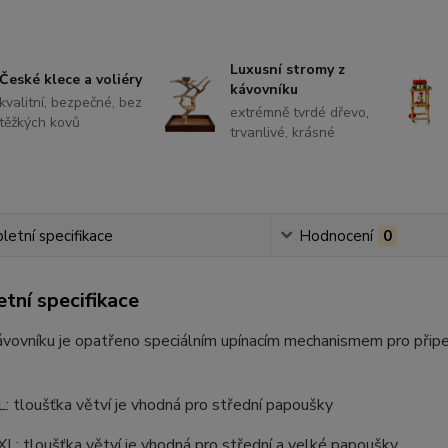
Luxusní stromy z
České klece a voliéry
kávovníku
kvalitní, bezpečné, bez
extrémně tvrdé dřevo,
těžkých kovů
trvanlivé, krásné
etní specifikace
Hodnocení
0
tní specifikace
ávovníku je opatřeno speciálním upínacím mechanismem pro připev
L: tloušťka větví je vhodná pro střední papoušky
XL: tloušťka větví je vhodná pro střední a velké papoušky