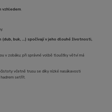
ím vzhledem
.
y.
dub, buk, …) spočívají v jeho dlouhé životnosti,
ou v zobáku; při správné volbě tloušťky větví má
istoty včetně trusu se díky nízké nasákavosti
 hadrem setřít.