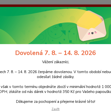
enou. V tomto období nebudeme odesílat žádné zásilky. Pokud však
dárek v hodnotě 350 Kč pro Vašeho papouška! Děkujeme za pochope
galerie
Kontakty
Ochrana soukromí
Nevíte
Hledat
+420
(Po-Pá
Dovolená 7. 8. – 14. 8. 2026
idla
Bidlo z kávovníku s hračkou, velikost L a XL
Vážení zákazníci,
o z kávovníku s hračkou, velikost
ech 7. 8. – 14. 8. 2026 čerpáme dovolenou. V tomto období ne
odesílat žádné zásilky.
ukt
však v tomto termínu objednáte zboží v minimální hodnotě 1 000
DPH, získáte od nás dárek v hodnotě 350 Kč pro Vašeho papouška
Věte
Děkujeme za pochopení a přejeme krásné léto!
Bidlo 
připevn
Zavřít