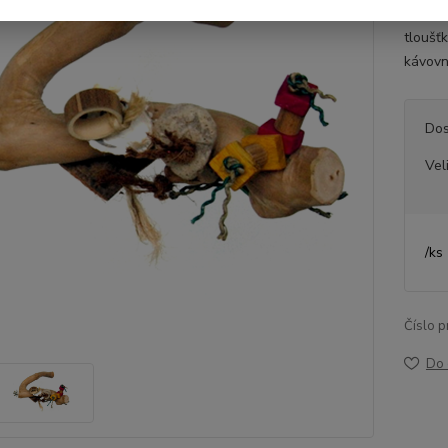
Velikos
tloušť
kávovní
Dos
Vel
/
ks
Číslo p
Do 