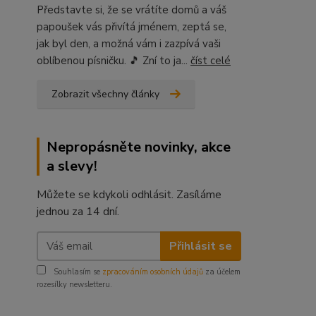
Představte si, že se vrátíte domů a váš
papoušek vás přivítá jménem, zeptá se,
jak byl den, a možná vám i zazpívá vaši
oblíbenou písničku. 🎵 Zní to ja...
číst celé
Zobrazit všechny články
Nepropásněte novinky, akce
a slevy!
Můžete se kdykoli odhlásit. Zasíláme
jednou za 14 dní.
Přihlásit se
Souhlasím se
zpracováním osobních údajů
za účelem
rozesílky newsletteru.