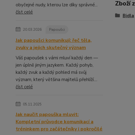
Zboží 
obyčejné nudy, kterou lze díky správné...
číst celé
Bidla
20.03.2026
Papoušci
Jak papoušci komunikují: řeč těla,
zvuky a jejich skutečný význam
Váš papoušek s vámi mluví každý den —
jen úplně jiným jazykem. Každý pohyb,
každý zvuk a každý pohled má svůj
význam, který většina majitelů přehlíží....
číst celé
05.11.2025
Jak naučit papouška mluvit:
Kompletní průvodce komunikací a
tréninkem pro začátečníky i pokročilé