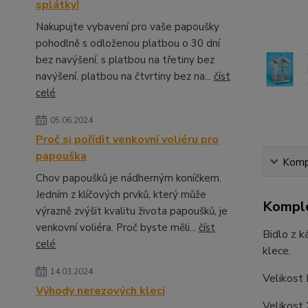
splátky!
Nakupujte vybavení pro vaše papoušky
pohodlně s odloženou platbou o 30 dní
bez navýšení, s platbou na třetiny bez
navýšení, platbou na čtvrtiny bez na...
číst
celé
05.06.2024
Proč si pořídit venkovní voliéru pro
papouška
Kompl
Chov papoušků je nádherným koníčkem.
Jedním z klíčových prvků, který může
Komple
výrazně zvýšit kvalitu života papoušků, je
venkovní voliéra. Proč byste měli...
číst
Bidlo z k
celé
klece.
14.03.2024
Velikost 
Výhody nerezových klecí
Velikost 