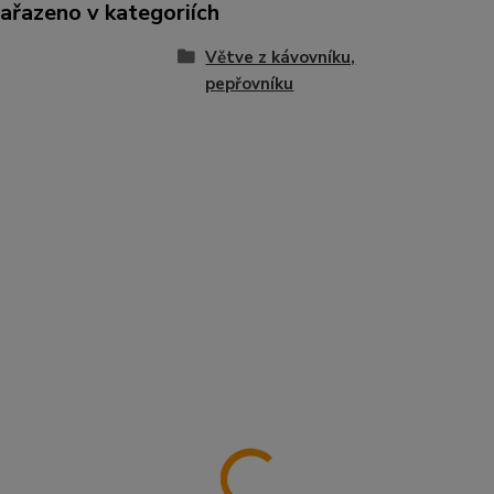
zařazeno v kategoriích
Větve z kávovníku,
pepřovníku