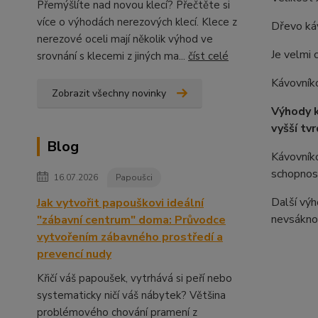
Přemýšlíte nad novou klecí? Přečtěte si
více o výhodách nerezových klecí. Klece z
Dřevo ká
nerezové oceli mají několik výhod ve
Je velmi 
srovnání s klecemi z jiných ma...
číst celé
Kávovníko
Zobrazit všechny novinky
Výhody k
vyšší tv
Blog
Kávovníko
schopnos
16.07.2026
Papoušci
Další výh
Jak vytvořit papouškovi ideální
nevsáknou
"zábavní centrum" doma: Průvodce
vytvořením zábavného prostředí a
prevencí nudy
Křičí váš papoušek, vytrhává si peří nebo
systematicky ničí váš nábytek? Většina
problémového chování pramení z