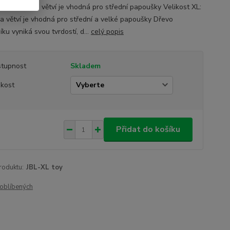
t L: tloušťka větví je vhodná pro střední papoušky Velikost XL:
ka větví je vhodná pro střední a velké papoušky Dřevo
ku vyniká svou tvrdostí, d...
celý popis
tupnost
Skladem
ikost
Přidat do košíku
roduktu:
JBL-XL toy
oblíbených