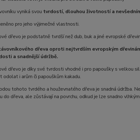
vovníku vyniká svou
tvrdostí, dlouhou životností a nevšedn
ceněno pro jeho výjimečné vlastnosti.
vé dřevo je podstatně tvrdší než dub, buk a jiné evropské dřevin
ávovníkového dřeva oproti nejtvrdším evropským dřevinám (
rdosti a snadnější údržbě.
vé dřevo je díky své tvrdosti vhodné i pro papoušky s velkou sil
t odolat i arům či papouškům kakadu.
odou tohoto tvrdého a houževnatého dřeva je snadná údržba. Neč
 do dřeva, ale zůstávají na povrchu, odkud je lze snadno vlhkým