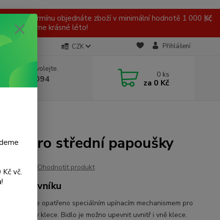
 v tomto termínu objednáte zboží v minimální hodnotě 1 000 Kč
ní a přejeme krásné léto!
Přihlášení
CZK
 si rady? Zavolejte.
0
ks
 777 959 094
za
0 Kč
, 8-16 hod.)
ost L pro střední papoušky
budeme
Ohodnotit produkt
 Kč vč.
!
v z kávovníku
z kávovníku je opatřeno speciálním upínacím mechanismem pro
ění na stěny klece. Bidlo je možno upevnit uvnitř i vně klece.