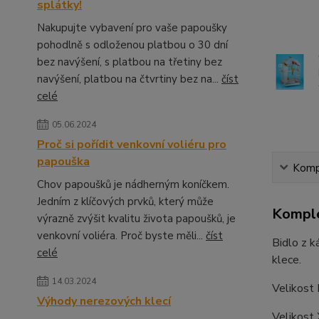
splátky!
Nakupujte vybavení pro vaše papoušky
pohodlně s odloženou platbou o 30 dní
bez navýšení, s platbou na třetiny bez
navýšení, platbou na čtvrtiny bez na...
číst
celé
05.06.2024
Proč si pořídit venkovní voliéru pro
papouška
Kompl
Chov papoušků je nádherným koníčkem.
Jedním z klíčových prvků, který může
Komple
výrazně zvýšit kvalitu života papoušků, je
venkovní voliéra. Proč byste měli...
číst
Bidlo z k
celé
klece.
14.03.2024
Velikost 
Výhody nerezových klecí
Velikost 