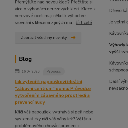
Přemýšlíte nad novou klecí? Přečtěte si
více o výhodách nerezových klecí. Klece z
Dřevo ká
nerezové oceli mají několik výhod ve
Je velmi 
srovnání s klecemi z jiných ma...
číst celé
Kávovníko
Zobrazit všechny novinky
Výhody k
vyšší tv
Blog
Kávovníko
schopnos
16.07.2026
Papoušci
Další výh
Jak vytvořit papouškovi ideální
nevsáknou
"zábavní centrum" doma: Průvodce
vytvořením zábavného prostředí a
prevencí nudy
Křičí váš papoušek, vytrhává si peří nebo
systematicky ničí váš nábytek? Většina
problémového chování pramení z