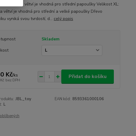
t L: tloušťka větví je vhodná pro střední papoušky Velikost XL:
ka větví je vhodná pro střední a velké papoušky Dřevo
ku vyniká svou tvrdostí, d...
celý popis
tupnost
Skladem
ikost
0 Kč
/
ks
Přidat do košíku
 Kč
bez DPH
roduktu:
JBL_toy
EAN kód:
8593361000106
t:
L
oblíbených