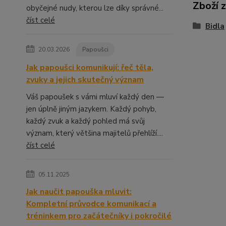
Zboží 
obyčejné nudy, kterou lze díky správné...
číst celé
Bidla
20.03.2026
Papoušci
Jak papoušci komunikují: řeč těla,
zvuky a jejich skutečný význam
Váš papoušek s vámi mluví každý den —
jen úplně jiným jazykem. Každý pohyb,
každý zvuk a každý pohled má svůj
význam, který většina majitelů přehlíží....
číst celé
05.11.2025
Jak naučit papouška mluvit:
Kompletní průvodce komunikací a
tréninkem pro začátečníky i pokročilé