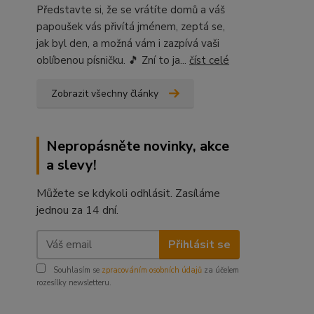
Představte si, že se vrátíte domů a váš
papoušek vás přivítá jménem, zeptá se,
jak byl den, a možná vám i zazpívá vaši
oblíbenou písničku. 🎵 Zní to ja...
číst celé
Zobrazit všechny články
Nepropásněte novinky, akce
a slevy!
Můžete se kdykoli odhlásit. Zasíláme
jednou za 14 dní.
Přihlásit se
Souhlasím se
zpracováním osobních údajů
za účelem
rozesílky newsletteru.