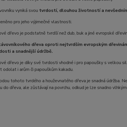
vovníku vyniká svou
tvrdostí, dlouhou životností a nevšedn
ceněno pro jeho výjimečné vlastnosti.
vé dřevo je podstatně tvrdší než dub, buk a jiné evropské dřevin
ávovníkového dřeva oproti nejtvrdším evropským dřevinám (
rdosti a snadnější údržbě.
vé dřevo je díky své tvrdosti vhodné i pro papoušky s velkou sil
t odolat i arům či papouškům kakadu.
odou tohoto tvrdého a houževnatého dřeva je snadná údržba. Neč
 do dřeva, ale zůstávají na povrchu, odkud je lze snadno vlhkým