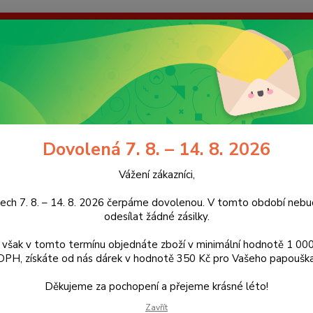
enou. V tomto období nebudeme odesílat žádné zásilky. Pokud však
dárek v hodnotě 350 Kč pro Vašeho papouška! Děkujeme za pochope
galerie
Kontakty
Ochrana soukromí
Nevíte
Hledat
+420
(Po-Pá
Dovolená 7. 8. – 14. 8. 2026
idla
Bidlo z kávovníku L s hračkou, velikost L pro střední papoušky
Vážení zákazníci,
o z kávovníku L s hračkou, velik
ech 7. 8. – 14. 8. 2026 čerpáme dovolenou. V tomto období ne
odesílat žádné zásilky.
ukt
však v tomto termínu objednáte zboží v minimální hodnotě 1 000
DPH, získáte od nás dárek v hodnotě 350 Kč pro Vašeho papouška
Věte
Děkujeme za pochopení a přejeme krásné léto!
Bidlo 
připevn
Zavřít