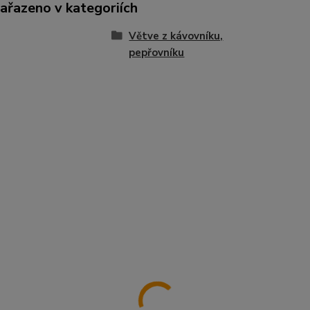
zařazeno v kategoriích
Větve z kávovníku,
pepřovníku