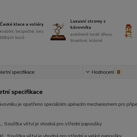
Luxusní stromy z
České klece a voliéry
kávovníku
kvalitní, bezpečné, bez
extrémně tvrdé dřevo,
těžkých kovů
trvanlivé, krásné
etní specifikace
Hodnocení
0
tní specifikace
ávovníku je opatřeno speciálním upínacím mechanismem pro připev
L: tloušťka větví je vhodná pro střední papoušky
XL: tloušťka větví je vhodná pro střední a velké papoušky