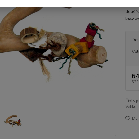
Velikos
tloušť
kávovní
Dos
Vel
64
529
Číslo p
Velikos
Do 