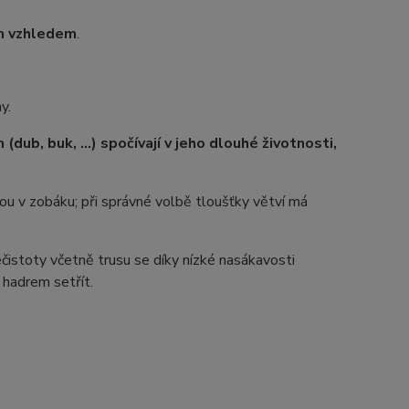
ím vzhledem
.
y.
dub, buk, …) spočívají v jeho dlouhé životnosti,
ou v zobáku; při správné volbě tloušťky větví má
istoty včetně trusu se díky nízké nasákavosti
 hadrem setřít.